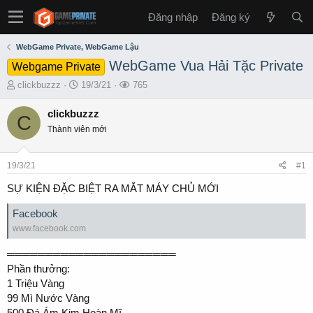
Đăng nhập
Đăng ký
WebGame Private, WebGame Lậu
WebGame Vua Hải Tặc Private
Webgame Private
T
S
L
clickbuzzz
19/3/21
765
h
t
ư
r
a
ợ
clickbuzzz
C
e
r
t
Thành viên mới
a
t
x
d
d
e
s
a
m
19/3/21
#1
t
t
a
e
SỰ KIỆN ĐẶC BIỆT RA MẮT MÁY CHỦ MỚI
r
t
Facebook
e
www.facebook.com
r
══════════════════════
Phần thưởng:
1 Triệu Vàng
99 Mì Nước Vàng
500 Đá Ám Kim Hoàn Mĩ