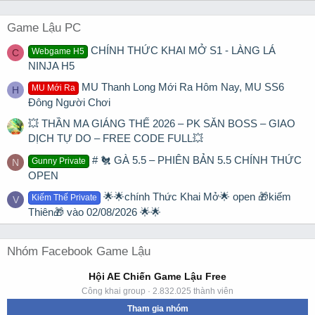
Game Lậu PC
CHÍNH THỨC KHAI MỞ S1 - LÀNG LÁ
Webgame H5
C
NINJA H5
MU Thanh Long Mới Ra Hôm Nay, MU SS6
MU Mới Ra
H
Đông Người Chơi
💥 THẦN MA GIÁNG THẾ 2026 – PK SĂN BOSS – GIAO
DỊCH TỰ DO – FREE CODE FULL💥
# 🐔 GÀ 5.5 – PHIÊN BẢN 5.5 CHÍNH THỨC
Gunny Private
N
OPEN
🌟🌟chính Thức Khai Mở🌟 open 🎁kiếm
Kiếm Thế Private
V
Thiên🎁 vào 02/08/2026 🌟🌟
Nhóm Facebook Game Lậu
Hội AE Chiến Game Lậu Free
Công khai group · 2.832.025 thành viên
Tham gia nhóm