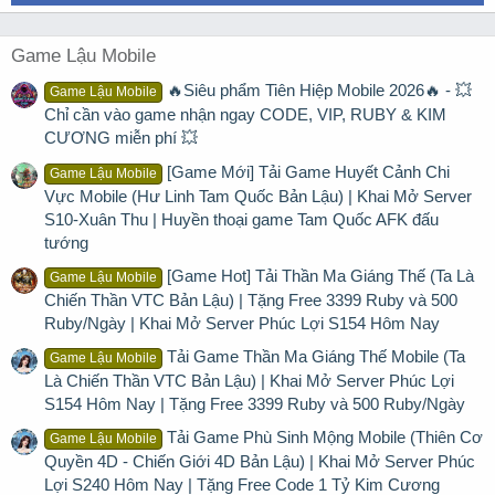
Game Lậu Mobile
🔥Siêu phẩm Tiên Hiệp Mobile 2026🔥 - 💥
Game Lậu Mobile
Chỉ cần vào game nhận ngay CODE, VIP, RUBY & KIM
CƯƠNG miễn phí 💥
[Game Mới] Tải Game Huyết Cảnh Chi
Game Lậu Mobile
Vực Mobile (Hư Linh Tam Quốc Bản Lậu) | Khai Mở Server
S10-Xuân Thu | Huyền thoại game Tam Quốc AFK đấu
tướng
[Game Hot] Tải Thần Ma Giáng Thế (Ta Là
Game Lậu Mobile
Chiến Thần VTC Bản Lậu) | Tặng Free 3399 Ruby và 500
Ruby/Ngày | Khai Mở Server Phúc Lợi S154 Hôm Nay
Tải Game Thần Ma Giáng Thế Mobile (Ta
Game Lậu Mobile
Là Chiến Thần VTC Bản Lậu) | Khai Mở Server Phúc Lợi
S154 Hôm Nay | Tặng Free 3399 Ruby và 500 Ruby/Ngày
Tải Game Phù Sinh Mộng Mobile (Thiên Cơ
Game Lậu Mobile
Quyền 4D - Chiến Giới 4D Bản Lậu) | Khai Mở Server Phúc
Lợi S240 Hôm Nay | Tặng Free Code 1 Tỷ Kim Cương