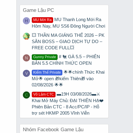
Game Lậu PC
MU Thanh Long Mới Ra
MU Mới Ra
H
Hôm Nay, MU SS6 Đông Người Chơi
💥 THẦN MA GIÁNG THẾ 2026 – PK
SĂN BOSS – GIAO DỊCH TỰ DO –
FREE CODE FULL💥
# 🐔 GÀ 5.5 – PHIÊN
Gunny Private
N
BẢN 5.5 CHÍNH THỨC OPEN
🌟🌟chính Thức Khai
Kiếm Thế Private
V
Mở🌟 open 🎁kiếm Thiên🎁 vào
02/08/2026 🌟🌟
▬19H 03/08/2026▬⚔️
Võ Lâm CTC
C
Khai Mở Máy Chủ: ĐẠI THIÊN HẠ❤️
Phiên Bản CTC - 8 Acc/PC/IP - Hỗ
trợ sét HKMP 2005 Vĩnh Viễn
Nhóm Facebook Game Lậu