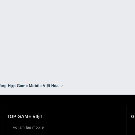
ổng Hợp Game Mobile Việt Hóa
TOP GAME VIỆT
G
võ lâm lậu mobile