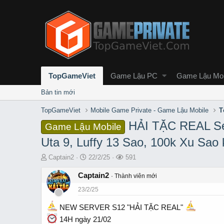
TopGameViet
Game Lậu PC
Game Lậu Mob
Bản tin mới
TopGameViet
Mobile Game Private - Game Lậu Mobile
T
HẢI TẶC REAL Se
Game Lậu Mobile
Uta 9, Luffy 13 Sao, 100k Xu Sao 
T
S
L
Captain2
22/2/25
591
h
t
ư
r
Captain2
a
ợ
Thành viên mới
e
r
t
23/2/25
a
t
x
d
d
e
NEW SERVER S12 "HẢI TẶC REAL"
s
a
m
14H ngày 21/02
t
t