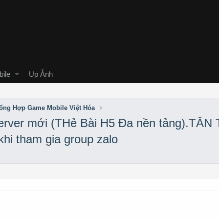
ile
Up Ảnh
ổng Hợp Game Mobile Việt Hóa
rver mới (THẻ Bài H5 Đa nền tảng).TÂN 
khi tham gia group zalo