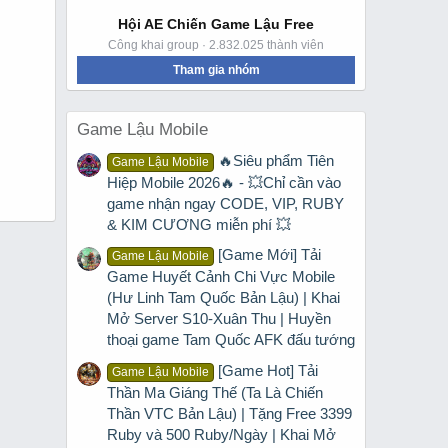
Hội AE Chiến Game Lậu Free
Công khai group · 2.832.025 thành viên
Tham gia nhóm
Game Lậu Mobile
🔥Siêu phẩm Tiên
Game Lậu Mobile
Hiệp Mobile 2026🔥 - 💥Chỉ cần vào
game nhận ngay CODE, VIP, RUBY
& KIM CƯƠNG miễn phí 💥
[Game Mới] Tải
Game Lậu Mobile
Game Huyết Cảnh Chi Vực Mobile
(Hư Linh Tam Quốc Bản Lậu) | Khai
Mở Server S10-Xuân Thu | Huyền
thoại game Tam Quốc AFK đấu tướng
[Game Hot] Tải
Game Lậu Mobile
Thần Ma Giáng Thế (Ta Là Chiến
Thần VTC Bản Lậu) | Tặng Free 3399
Ruby và 500 Ruby/Ngày | Khai Mở