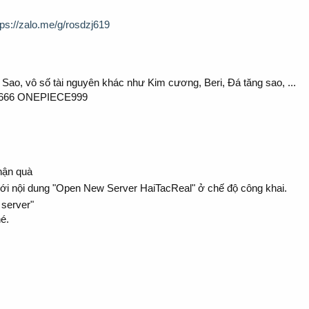
tps://zalo.me/g/rosdzj619
 Sao, vô số tài nguyên khác như Kim cương, Beri, Đá tăng sao, ...
666 ONEPIECE999
hận quà
i nội dung "Open New Server HaiTacReal" ở chế độ công khai.
 server"
é.