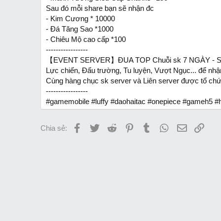
Sau đó mỗi share bạn sẽ nhận đc
- Kim Cương * 10000
- Đá Tăng Sao *1000
- Chiêu Mộ cao cấp *100
-----------------
【EVENT SERVER】ĐUA TOP Chuỗi sk 7 NGÀY - S
Lực chiến, Đấu trường, Tu luyện, Vượt Ngục... để n
Cùng hàng chục sk server và Liên server được tổ chứ
-----------------
#gamemobile #luffy #daohaitac #onepiece #gameh5 #h
Facebook
Twitter
Reddit
Pinterest
Tumblr
WhatsApp
Email
Link
Chia sẻ: