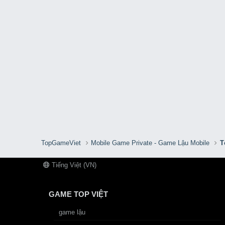
TopGameViet
Mobile Game Private - Game Lậu Mobile
T
Tiếng Việt (VN)
GAME TOP VIỆT
game lậu