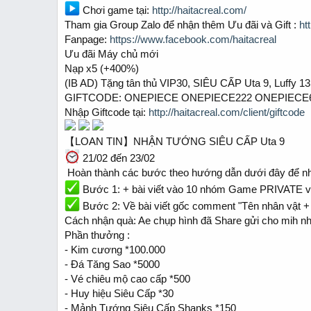
a
e
Chơi game tại:
http://haitacreal.com/
r
Tham gia Group Zalo để nhận thêm Ưu đãi và Gift :
ht
t
Fanpage:
https://www.facebook.com/haitacreal
e
Ưu đãi Máy chủ mới
r
Nạp x5 (+400%)
(IB AD) Tặng tân thủ VIP30, SIÊU CẤP Uta 9, Luffy 13
GIFTCODE: ONEPIECE ONEPIECE222 ONEPIECE
Nhập Giftcode tại:
http://haitacreal.com/client/giftcode
【LOAN TIN】NHẬN TƯỚNG SIÊU CẤP Uta 9
21/02 đến 23/02
️ Hoàn thành các bước theo hướng dẫn dưới đây để n
Bước 1: + bài viết vào 10 nhóm Game PRIVATE vớ
Bước 2: Về bài viết gốc comment "Tên nhân vật +
Cách nhận quà: Ae chụp hình đã Share gửi cho mih nh
Phần thưởng :
- Kim cương *100.000
- Đá Tăng Sao *5000
- Vé chiêu mộ cao cấp *500
- Huy hiệu Siêu Cấp *30
- Mảnh Tướng Siêu Cấp Shanks *150