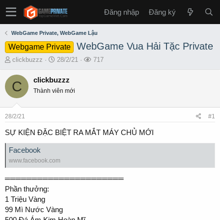
Đăng nhập
Đăng ký
WebGame Private, WebGame Lậu
WebGame Vua Hải Tặc Private
Webgame Private
T
S
L
clickbuzzz
28/2/21
717
h
t
ư
r
a
ợ
clickbuzzz
C
e
r
t
Thành viên mới
a
t
x
d
d
e
s
a
m
28/2/21
#1
t
t
a
e
SỰ KIỆN ĐẶC BIỆT RA MẮT MÁY CHỦ MỚI
r
t
Facebook
e
www.facebook.com
r
══════════════════════
Phần thưởng:
1 Triệu Vàng
99 Mì Nước Vàng
500 Đá Ám Kim Hoàn Mĩ