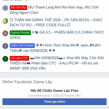
MU Thanh Long Mới Ra Hôm Nay, MU SS6
MU Mới Ra
H
Đông Người Chơi
💥 THẦN MA GIÁNG THẾ 2026 – PK SĂN BOSS – GIAO
DỊCH TỰ DO – FREE CODE FULL💥
# 🐔 GÀ 5.5 – PHIÊN BẢN 5.5 CHÍNH THỨC
Gunny Private
N
OPEN
🌟🌟chính Thức Khai Mở🌟 open 🎁kiếm
Kiếm Thế Private
V
Thiên🎁 vào 02/08/2026 🌟🌟
▬19H 03/08/2026▬⚔️ Khai Mở Máy Chủ: ĐẠI
Võ Lâm CTC
C
THIÊN HẠ❤️ Phiên Bản CTC - 8 Acc/PC/IP - Hỗ trợ sét
HKMP 2005 Vĩnh Viễn
Nhóm Facebook Game Lậu
Hội AE Chiến Game Lậu Free
Công khai group · 2.832.025 thành viên
Tham gia nhóm