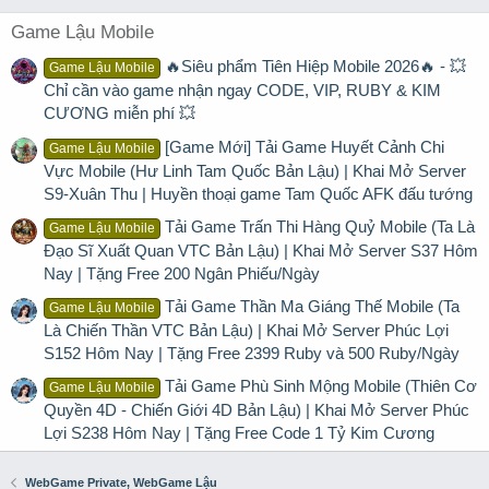
Game Lậu Mobile
🔥Siêu phẩm Tiên Hiệp Mobile 2026🔥 - 💥
Game Lậu Mobile
Chỉ cần vào game nhận ngay CODE, VIP, RUBY & KIM
CƯƠNG miễn phí 💥
[Game Mới] Tải Game Huyết Cảnh Chi
Game Lậu Mobile
Vực Mobile (Hư Linh Tam Quốc Bản Lậu) | Khai Mở Server
S9-Xuân Thu | Huyền thoại game Tam Quốc AFK đấu tướng
Tải Game Trấn Thi Hàng Quỷ Mobile (Ta Là
Game Lậu Mobile
Đạo Sĩ Xuất Quan VTC Bản Lậu) | Khai Mở Server S37 Hôm
Nay | Tặng Free 200 Ngân Phiếu/Ngày
Tải Game Thần Ma Giáng Thế Mobile (Ta
Game Lậu Mobile
Là Chiến Thần VTC Bản Lậu) | Khai Mở Server Phúc Lợi
S152 Hôm Nay | Tặng Free 2399 Ruby và 500 Ruby/Ngày
Tải Game Phù Sinh Mộng Mobile (Thiên Cơ
Game Lậu Mobile
Quyền 4D - Chiến Giới 4D Bản Lậu) | Khai Mở Server Phúc
Lợi S238 Hôm Nay | Tặng Free Code 1 Tỷ Kim Cương
WebGame Private, WebGame Lậu