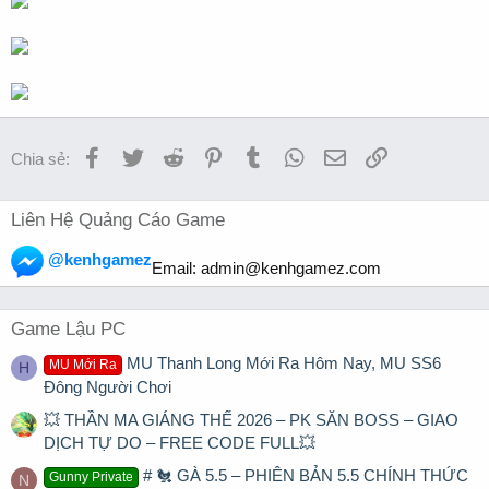
Facebook
Twitter
Reddit
Pinterest
Tumblr
WhatsApp
Email
Link
Chia sẻ:
Liên Hệ Quảng Cáo Game
@kenhgamez
Email:
admin@kenhgamez.com
Game Lậu PC
MU Thanh Long Mới Ra Hôm Nay, MU SS6
MU Mới Ra
H
Đông Người Chơi
💥 THẦN MA GIÁNG THẾ 2026 – PK SĂN BOSS – GIAO
DỊCH TỰ DO – FREE CODE FULL💥
# 🐔 GÀ 5.5 – PHIÊN BẢN 5.5 CHÍNH THỨC
Gunny Private
N