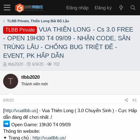
Đăng nhập
Đăng ký
TLBB Private, Thiên Long Bát Bộ Lậu
VUA THIÊN LONG - Cs 3.0 FREE
TLBB Private
- OPEN 19H30 T4 09/09 - NHẬN CODE, SĂN
TRÙNG LÂU - CHỐNG BUG TRIỆT ĐỂ -
EVENT, PK HẤP DẪN
T
S
L
tlbb2020
6/9/20
702
h
t
ư
r
a
ợ
tlbb2020
T
e
r
t
Thành viên mới
a
t
x
d
d
e
s
a
m
6/9/20
#1
t
t
a
e
[
http://vuatlbb.us
] - Vua Thiên Long ( 3.0 Chuyển Sinh ) - Cực Hấp
r
dẫn đáng để chơi nhất .!
t
Open Game: 19h30 T4 09/09
e
Thông tin website:
r
✦ Trang chủ :
http://vuatlbb.us/