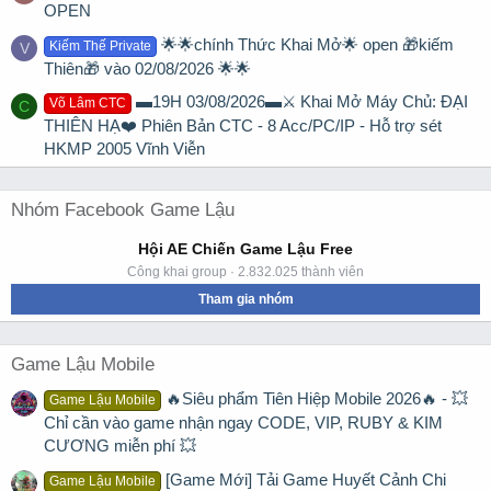
OPEN
🌟🌟chính Thức Khai Mở🌟 open 🎁kiếm
Kiếm Thế Private
V
Thiên🎁 vào 02/08/2026 🌟🌟
▬19H 03/08/2026▬⚔️ Khai Mở Máy Chủ: ĐẠI
Võ Lâm CTC
C
THIÊN HẠ❤️ Phiên Bản CTC - 8 Acc/PC/IP - Hỗ trợ sét
HKMP 2005 Vĩnh Viễn
Nhóm Facebook Game Lậu
Hội AE Chiến Game Lậu Free
Công khai group · 2.832.025 thành viên
Tham gia nhóm
Game Lậu Mobile
🔥Siêu phẩm Tiên Hiệp Mobile 2026🔥 - 💥
Game Lậu Mobile
Chỉ cần vào game nhận ngay CODE, VIP, RUBY & KIM
CƯƠNG miễn phí 💥
[Game Mới] Tải Game Huyết Cảnh Chi
Game Lậu Mobile