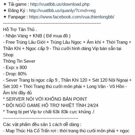
✦ Tải game :
http://vuatlbb.us/download.php
✦ Đăng Ký :
http://vuatlbb.us/quanly/?cmd=reg
✦ Fanpage :
https://www.facebook.com/vua.thienlongbb/
-----------------------------------------------------------------
Hỗ Trợ Tân Thủ .
- Nhận Vàng + KNB ( Để mua đồ )
- Free Trùng Lâu Giới + Trùng Lâu Ngọc + Ám khí + Thời Trang +
Thần Khí + Ngọc cấp 9 - Thú cưỡi hình dáng Vip bán sẵn tại
Shop
Thông Tin Sever
- Exp: x 800
- Drop: 80%
- Sever Trang bị ngọc cấp 9 , Thần Khí 120 + Sét 120 Nội Ngoại +
Sét 100 + Thời Trang thú cưỡi môn phái + Long Văn - Võ Hồn -
Ám khí đầy đủ
* SERVER NÓI VỚI KHÔNG BÁN POINT
* ĐỘI NGŨ GAME HỘ TRỢ NHIỆT TÌNH 24/24
* Trang bị pet Vip tư chất 63k 83k cực khủng .!
--------------------------------------------------
Các vật phẩm đều săn 1 cách dễ dàng :
- Map Thúc Hà Cổ Trấn rơi : thời trang thú cưõi môn phái + ngọc