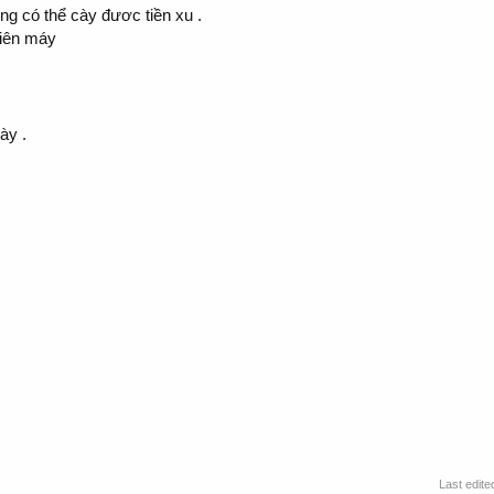
ng có thể cày đươc tiền xu .
liên máy
ày .
Last edite