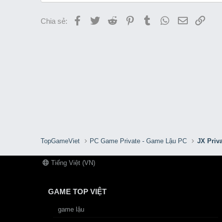
Facebook
Twitter
Reddit
Pinterest
Tumblr
WhatsApp
Email
Link
Chia sẻ:
TopGameViet
PC Game Private - Game Lậu PC
JX Priv
Tiếng Việt (VN)
GAME TOP VIỆT
game lậu