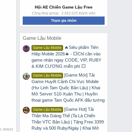
Hội AE Chiến Game Lậu Free
Công khai group · 2.832.025 thành viên
Tham gia nhóm
Game Lậu Mobile
🔥Siêu phẩm Tiên
Game Lậu Mobile
Hiệp Mobile 2026🔥 - 💥Chỉ cần vào
game nhận ngay CODE, VIP, RUBY
& KIM CƯƠNG miễn phí 💥
[Game Mới] Tải
Game Lậu Mobile
Game Huyết Cảnh Chi Vực Mobile
(Hư Linh Tam Quốc Bản Lậu) | Khai
Mở Server S10-Xuân Thu | Huyền
thoại game Tam Quốc AFK đấu tướng
[Game Hot] Tải
Game Lậu Mobile
Thần Ma Giáng Thế (Ta Là Chiến
Thần VTC Bản Lậu) | Tặng Free 3399
Ruby và 500 Ruby/Ngày | Khai Mở
d:
26/6/21