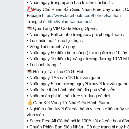
• Nhận ngay trang bị anh hào khi lên cải lão 1 .
a
e
r
Máy Chủ Phiên Bản Siêu Nhân Free Cày Cuốc , Cày
t
Fapage
https://www.facebook.com/hotro.vlsatthan
e
Trang chủ:
http://volamsatthan.net/
r
Quà Tặng VIP Code Mừng Open .
• Nhận ngay Full combo trang sức phi phong 1 sao .
• Túi chiến mã 1 sao tự chọn .
• Vòng Triệu mãnh 7 ngày .
• Nhận ngay 50 điểm tiềm năng ( tương đương 10 tẩy tủ
• Nhận ngay 10 điểm kỹ năng ( tương đương 10 VLMT 
• Túi hành trang : 1 .
Hỗ Trợ Tân Thủ Có Gì Hót .
• Nhận ngay TS5 cấp 150 khi vào game .
• Nhận ngay 5 bảo rương nguyệt khuyết khi vào game 
• Nhận free thần hành phù thổ địa phù vĩnh viễn .
• Nhận miễn phí túi máu free sử dụng cả đời .
Cam Kết Vàng Từ Nhà Điều Hành Game .
• Nghiêm cấm tuyệt đối các hành vi kéo xe liên máy nhữ
vĩnh viễn .
• Sever Free All Có thể nói là 100% tất cả các hoạt độ
• Chuẩn Phiên Bản Siêu Nhân , Đồ đạc trang bị quý hi