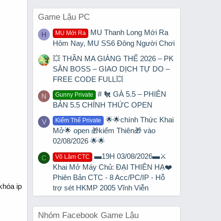
Game Lậu PC
MU Thanh Long Mới Ra
MU Mới Ra
H
Hôm Nay, MU SS6 Đông Người Chơi
💥 THẦN MA GIÁNG THẾ 2026 – PK
SĂN BOSS – GIAO DỊCH TỰ DO –
FREE CODE FULL💥
# 🐔 GÀ 5.5 – PHIÊN
Gunny Private
N
BẢN 5.5 CHÍNH THỨC OPEN
🌟🌟chính Thức Khai
Kiếm Thế Private
V
Mở🌟 open 🎁kiếm Thiên🎁 vào
02/08/2026 🌟🌟
▬19H 03/08/2026▬⚔️
Võ Lâm CTC
C
Khai Mở Máy Chủ: ĐẠI THIÊN HẠ❤️
Phiên Bản CTC - 8 Acc/PC/IP - Hỗ
khóa ip
trợ sét HKMP 2005 Vĩnh Viễn
Nhóm Facebook Game Lậu