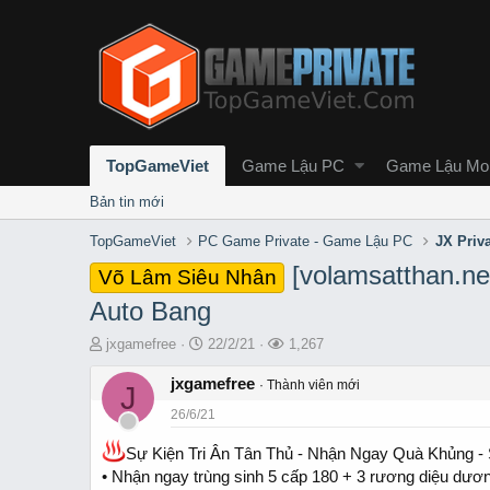
TopGameViet
Game Lậu PC
Game Lậu Mob
Bản tin mới
TopGameViet
PC Game Private - Game Lậu PC
JX Priv
[volamsatthan.ne
Võ Lâm Siêu Nhân
Auto Bang
T
S
L
jxgamefree
22/2/21
1,267
h
t
ư
r
jxgamefree
a
ợ
Thành viên mới
J
e
r
t
26/6/21
a
t
x
d
d
e
Sự Kiện Tri Ân Tân Thủ - Nhận Ngay Quà Khủng -
s
a
m
• Nhận ngay trùng sinh 5 cấp 180 + 3 rương diệu dươn
t
t