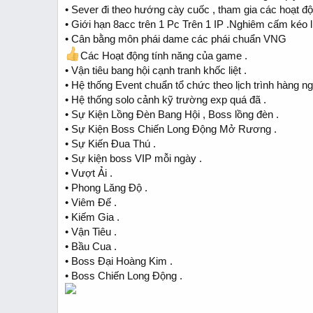
• Sever đi theo hướng cày cuốc , tham gia các hoạt độ
• Giới hạn 8acc trên 1 Pc Trên 1 IP .Nghiêm cấm kéo 
• Cân bằng môn phái dame các phái chuẩn VNG
Các Hoạt động tính năng của game .
• Vận tiêu bang hội cạnh tranh khốc liệt .
• Hệ thống Event chuẩn tổ chức theo lịch trình hàng ng
• Hệ thống solo cảnh kỹ trường exp quá đã .
• Sự Kiện Lồng Đèn Bang Hội , Boss lồng đèn .
• Sự Kiện Boss Chiến Long Động Mở Rương .
• Sự Kiến Đua Thú .
• Sự kiện boss VIP mỗi ngày .
• Vượt Ải .
• Phong Lăng Độ .
• Viêm Đế .
• Kiếm Gia .
• Vận Tiêu .
• Bầu Cua .
• Boss Đại Hoàng Kim .
• Boss Chiến Long Động .