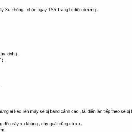
 Xu khủng , nhận ngay TS5 Trang bị diệu dương .
y kinh ) .
) .
.
ng ai kéo liên máy sẽ bị band cảnh cáo , tái diễn lần tiếp theo sẽ bị 
ng đều cày xu khủng , cày quái cũng có xu .
ếm.