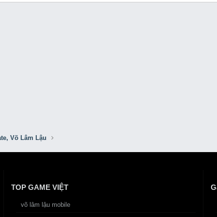
ate, Võ Lâm Lậu
TOP GAME VIỆT
G
võ lâm lậu mobile