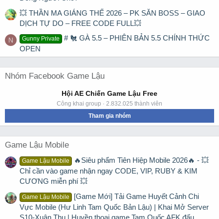
💥 THẦN MA GIÁNG THẾ 2026 – PK SĂN BOSS – GIAO
DỊCH TỰ DO – FREE CODE FULL💥
# 🐔 GÀ 5.5 – PHIÊN BẢN 5.5 CHÍNH THỨC
Gunny Private
N
OPEN
Nhóm Facebook Game Lậu
Hội AE Chiến Game Lậu Free
Công khai group · 2.832.025 thành viên
Tham gia nhóm
Game Lậu Mobile
🔥Siêu phẩm Tiên Hiệp Mobile 2026🔥 - 💥
Game Lậu Mobile
Chỉ cần vào game nhận ngay CODE, VIP, RUBY & KIM
CƯƠNG miễn phí 💥
[Game Mới] Tải Game Huyết Cảnh Chi
Game Lậu Mobile
Vực Mobile (Hư Linh Tam Quốc Bản Lậu) | Khai Mở Server
S10-Xuân Thu | Huyền thoại game Tam Quốc AFK đấu