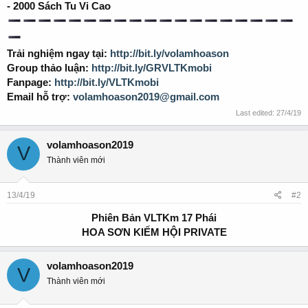
- 2000 Sách Tu Vi Cao
Trải nghiệm ngay tại:
http://bit.ly/volamhoason
Group thảo luận:
http://bit.ly/GRVLTKmobi
Fanpage:
http://bit.ly/VLTKmobi
Email hỗ trợ:
volamhoason2019@gmail.com
Last edited:
27/4/19
volamhoason2019
V
Thành viên mới
13/4/19
#2
Phiên Bản VLTKm 17 Phái
HOA SƠN KIẾM HỘI PRIVATE
volamhoason2019
V
Thành viên mới