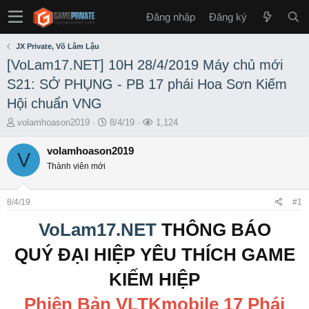
Đăng nhập
Đăng ký
JX Private, Võ Lâm Lậu
[VoLam17.NET] 10H 28/4/2019 Máy chủ mới
S21: SỞ PHỤNG - PB 17 phái Hoa Sơn Kiếm
Hội chuẩn VNG
T
S
L
volamhoason2019
8/4/19
1,124
h
t
ư
r
a
ợ
volamhoason2019
V
e
r
t
Thành viên mới
a
t
x
d
d
e
s
a
m
8/4/19
#1
t
t
a
e
VoLam17.NET
THÔNG BÁO
r
t
QUÝ ĐẠI HIỆP YÊU THÍCH GAME
e
r
KIẾM HIỆP
Phiên Bản VLTKmobile 17 Phái