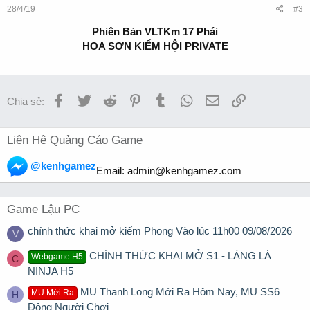
28/4/19
#3
Phiên Bản VLTKm 17 Phái
HOA SƠN KIẾM HỘI PRIVATE
Facebook
Twitter
Reddit
Pinterest
Tumblr
WhatsApp
Email
Link
Chia sẻ:
Liên Hệ Quảng Cáo Game
@kenhgamez
Email:
admin@kenhgamez.com
Game Lậu PC
chính thức khai mở kiếm Phong Vào lúc 11h00 09/08/2026
V
CHÍNH THỨC KHAI MỞ S1 - LÀNG LÁ
Webgame H5
C
NINJA H5
MU Thanh Long Mới Ra Hôm Nay, MU SS6
MU Mới Ra
H
Đông Người Chơi