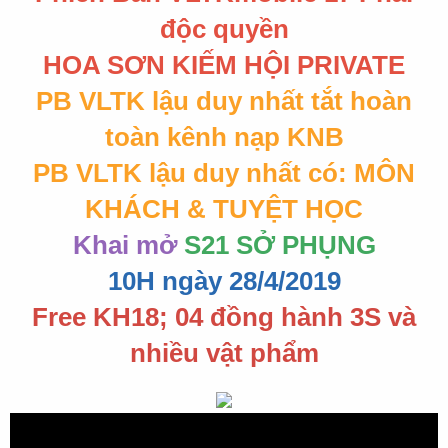
độc quyền
HOA SƠN KIẾM HỘI PRIVATE
PB VLTK lậu duy nhất tắt hoàn
toàn kênh nạp KNB
PB VLTK lậu duy nhất có: MÔN
KHÁCH & TUYỆT HỌC
Khai mở
S21 SỞ PHỤNG
10H ngày 28/4/2019
Free KH18; 04 đồng hành 3S và
nhiều vật phẩm