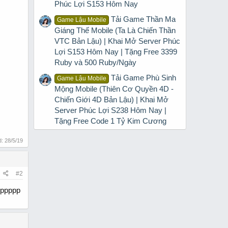
Phúc Lợi S153 Hôm Nay
Tải Game Thần Ma
Game Lậu Mobile
Giáng Thế Mobile (Ta Là Chiến Thần
VTC Bản Lậu) | Khai Mở Server Phúc
Lợi S153 Hôm Nay | Tặng Free 3399
Ruby và 500 Ruby/Ngày
Tải Game Phù Sinh
Game Lậu Mobile
Mộng Mobile (Thiên Cơ Quyền 4D -
Chiến Giới 4D Bản Lậu) | Khai Mở
Server Phúc Lợi S238 Hôm Nay |
Tặng Free Code 1 Tỷ Kim Cương
d:
28/5/19
#2
pppppp