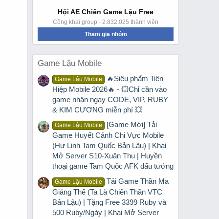
Hội AE Chiến Game Lậu Free
Công khai group · 2.832.025 thành viên
Tham gia nhóm
Game Lậu Mobile
🔥Siêu phẩm Tiên
Game Lậu Mobile
Hiệp Mobile 2026🔥 - 💥Chỉ cần vào
game nhận ngay CODE, VIP, RUBY
& KIM CƯƠNG miễn phí 💥
[Game Mới] Tải
Game Lậu Mobile
Game Huyết Cảnh Chi Vực Mobile
(Hư Linh Tam Quốc Bản Lậu) | Khai
Mở Server S10-Xuân Thu | Huyền
thoại game Tam Quốc AFK đấu tướng
Tải Game Thần Ma
Game Lậu Mobile
Giáng Thế (Ta Là Chiến Thần VTC
Bản Lậu) | Tặng Free 3399 Ruby và
500 Ruby/Ngày | Khai Mở Server