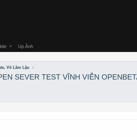
ile
Up Ảnh
ate, Võ Lâm Lậu
PEN SEVER TEST VĨNH VIỄN OPENBETA