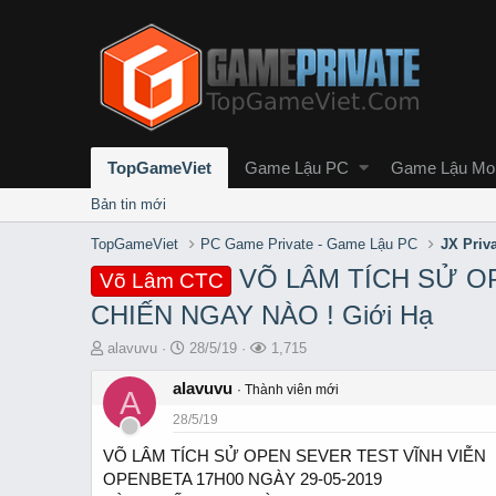
TopGameViet
Game Lậu PC
Game Lậu Mob
Bản tin mới
TopGameViet
PC Game Private - Game Lậu PC
JX Priv
VÕ LÂM TÍCH SỬ O
Võ Lâm CTC
CHIẾN NGAY NÀO ! Giới Hạ
T
S
L
alavuvu
28/5/19
1,715
h
t
ư
r
alavuvu
a
ợ
Thành viên mới
A
e
r
t
28/5/19
a
t
x
d
d
e
VÕ LÂM TÍCH SỬ OPEN SEVER TEST VĨNH VIỄN
s
a
m
OPENBETA 17H00 NGÀY 29-05-2019
t
t