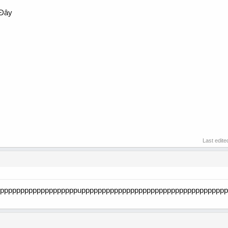
 Đây
Last edite
ppppppppppppppppppppuppppppppppppppppppppppppppppppppppp