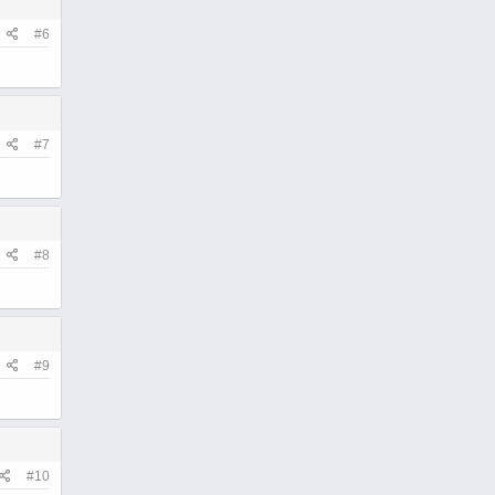
#6
#7
#8
#9
#10