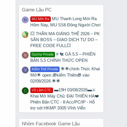
Game Lậu PC
MU Thanh Long Mới Ra
MU Mới Ra
H
Hôm Nay, MU SS6 Đông Người Chơi
💥 THẦN MA GIÁNG THẾ 2026 – PK
SĂN BOSS – GIAO DỊCH TỰ DO –
FREE CODE FULL💥
# 🐔 GÀ 5.5 – PHIÊN
Gunny Private
N
BẢN 5.5 CHÍNH THỨC OPEN
🌟🌟chính Thức Khai
Kiếm Thế Private
V
Mở🌟 open 🎁kiếm Thiên🎁 vào
02/08/2026 🌟🌟
▬19H 03/08/2026▬⚔️
Võ Lâm CTC
C
Khai Mở Máy Chủ: ĐẠI THIÊN HẠ❤️
Phiên Bản CTC - 8 Acc/PC/IP - Hỗ
trợ sét HKMP 2005 Vĩnh Viễn
Nhóm Facebook Game Lậu