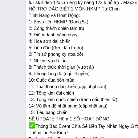
full skill đến 12x . ( riêng kỹ năng 12x k hỗ trợ . Maxxx
HỖ TRỢ ĐẶC BIỆT 1 MÓN HKMP Tự Chọn
Tính Năng và Hoạt Động:
1: Boss tiểu HKMP (Động 5x)
2: Công thành chiến tam trụ
3: Điểm danh hàng ngày
4: Hoa sơn đại chiến
5: Liên đấu (đơn đấu tự do)
6: Tín sứ phong kỳ (tọa độ)
7: Nhiệm vụ dã tẩu
8: Thách thức thời gian (vượt ải)
9: Phong lăng độ (ngồi thuyền)
10: Cuộc đua bốn mùa
11: Thất thành đại chiến (cập nhật sau)
12: Tống kim đại chiến
13: Tống kim quốc chiến (tranh đấu thiên tử)
14: Võ lâm đệ nhất bang (cập nhật sau)
15: Tiêu bang chiến
SẼ UPDATE THêm 1 SỐ HOẠT ĐỘNG
Thông Báo Event Chia Sẻ Liền Tay Nhận Ngay Gift
Thông Tin Sự Kiện !