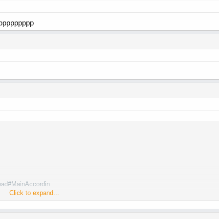
ppppppppp
load#MainAccordin
Click to expand...