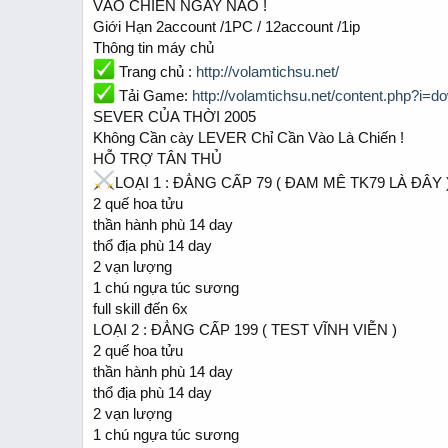
VÀO CHIẾN NGAY NÀO !
a
e
Giới Hạn 2account /1PC / 12account /1ip
r
t
Thông tin máy chủ
e
Trang chủ :
http://volamtichsu.net/
r
Tải Game:
http://volamtichsu.net/content.php?i=
SEVER CỦA THỜI 2005
Không Cần cày LEVER Chỉ Cần Vào Là Chiến !
HỖ TRỢ TÂN THỦ
LOẠI 1 : ĐẲNG CẤP 79 ( ĐAM MÊ TK79 LÀ ĐÂY 
2 quế hoa tửu
thần hành phù 14 day
thổ địa phù 14 day
2 vạn lượng
1 chú ngựa túc sương
full skill đến 6x
LOẠI 2 : ĐẲNG CẤP 199 ( TEST VĨNH VIỄN )
2 quế hoa tửu
thần hành phù 14 day
thổ địa phù 14 day
2 vạn lượng
1 chú ngựa túc sương