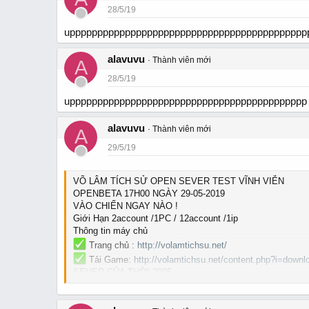
28/5/19
uppppppppppppppppppppppppppppppppppppppppppp
alavuvu
Thành viên mới
A
28/5/19
uppppppppppppppppppppppppppppppppppppppppppp
alavuvu
Thành viên mới
A
29/5/19
VÕ LÂM TÍCH SỬ OPEN SEVER TEST VĨNH VIỄN
OPENBETA 17H00 NGÀY 29-05-2019
VÀO CHIẾN NGAY NÀO !
Giới Hạn 2account /1PC / 12account /1ip
Thông tin máy chủ
Trang chủ :
http://volamtichsu.net/
Tải Game:
http://volamtichsu.net/content.php?i=down
SEVER CỦA THỜI 2005
Không Cần cày LEVER Chỉ Cần Vào Là Chiến !
HỖ TRỢ TÂN THỦ