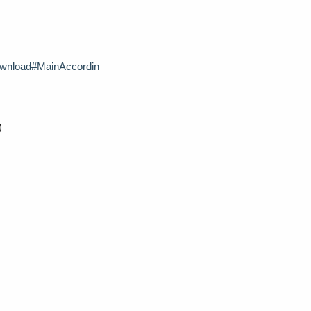
download#MainAccordin
)