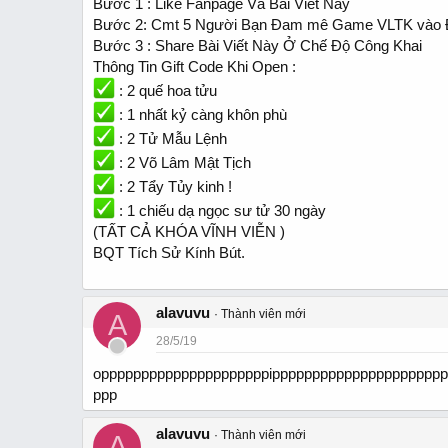
Bước 1 : Like Fanpage Và Bài Viết Này
Bước 2: Cmt 5 Người Bạn Đam mê Game VLTK vào
Bước 3 : Share Bài Viết Này Ở Chế Độ Công Khai
Thông Tin Gift Code Khi Open :
: 2 quế hoa tửu
: 1 nhất kỷ càng khôn phù
: 2 Tử Mẫu Lệnh
: 2 Võ Lâm Mật Tịch
: 2 Tẩy Tủy kinh !
: 1 chiếu dạ ngọc sư tử 30 ngày
(TẤT CẢ KHÓA VĨNH VIỄN )
BQT Tích Sử Kính Bút.
alavuvu
Thành viên mới
A
28/5/19
opppppppppppppppppppppippppppppppppppppppppp
ppp
alavuvu
Thành viên mới
A