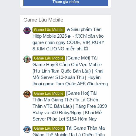
Tham gia nhóm
gian
 với
Lâm
Game Lậu Mobile
hành
🔥Siêu phẩm Tiên
Game Lậu Mobile
Hiệp Mobile 2026🔥 - 💥Chỉ cần vào
e
lâu
game nhận ngay CODE, VIP, RUBY
 một
& KIM CƯƠNG miễn phí 💥
ánh
ếm
[Game Mới] Tải
Game Lậu Mobile
Game Huyết Cảnh Chi Vực Mobile
(Hư Linh Tam Quốc Bản Lậu) | Khai
Mở Server S10-Xuân Thu | Huyền
thoại game Tam Quốc AFK đấu tướng
ĩa.
[Game Hot] Tải
Game Lậu Mobile
n
Thần Ma Giáng Thế (Ta Là Chiến
Thần VTC Bản Lậu) | Tặng Free 3399
Ruby và 500 Ruby/Ngày | Khai Mở
Server Phúc Lợi S154 Hôm Nay
Tải Game Thần Ma
Game Lậu Mobile
Giáng Thế Mobile (Ta Là Chiến Thần