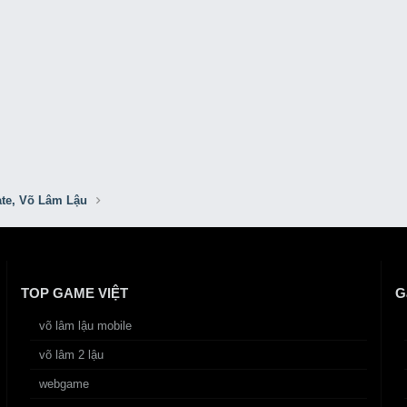
ất lượng ảnh hưởng đến tâm lý người chơi game , biết chọn đâu một server lâ
ẠNH
Cày cuốc trong game những item giá trị khiến nhiều người mong mu
M Võ Lâm Đồ Xanh , quyết định ra mắt máy chủ "Đồ Xanh" với tiêu chí luyệ
luyện công đánh quái. Không hổ trợ PK nên phải PK bằng tay => ko có hiện t
đồ hoàng kim như Thanh Câu, Tử Mảng, Kim Ô…
hợp để trở nên khan hiếm và có giá trị cao. Tiền vạn là đơn vị tiền tệ lưu th
ate, Võ Lâm Lậu
TOP GAME VIỆT
G
ái.
võ lâm lậu mobile
võ lâm 2 lậu
webgame