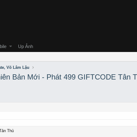
ile
Up Ảnh
ate, Võ Lâm Lậu
hiên Bản Mới - Phát 499 GIFTCODE Tân 
Tân Thủ