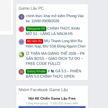
Game Lậu PC
chính thức khai mở kiếm Phong Vào
V
lúc 11h00 09/08/2026
CHÍNH THỨC KHAI
Webgame H5
C
MỞ S1 - LÀNG LÁ NINJA H5
MU Thanh Long Mới Ra
MU Mới Ra
H
Hôm Nay, MU SS6 Đông Người Chơi
💥 THẦN MA GIÁNG THẾ 2026 – PK
SĂN BOSS – GIAO DỊCH TỰ DO –
FREE CODE FULL💥
trải
# 🐔 GÀ 5.5 – PHIÊN
Gunny Private
N
BẢN 5.5 CHÍNH THỨC OPEN
Nhóm Facebook Game Lậu
Hội AE Chiến Game Lậu Free
Công khai group · 2.832.025 thành viên