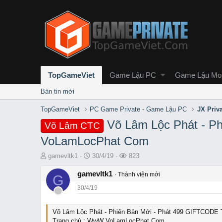
TopGameViet
Game Lậu PC
Game Lậu Mob
Bản tin mới
TopGameViet
PC Game Private - Game Lậu PC
JX Priv
Võ Lâm Lộc Phát - P
Võ Lâm CTC
VoLamLocPhat Com
T
S
L
gamevltk1
30/4/19
823
h
t
ư
r
gamevltk1
a
ợ
Thành viên mới
G
e
r
t
30/4/19
a
t
x
d
d
e
s
a
m
Võ Lâm Lộc Phát - Phiên Bản Mới - Phát 499 GIFTCODE 
t
t
Trang chủ : WwW VoLamLocPhat Com