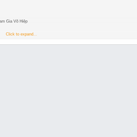
am Gia Võ Hiệp
Click to expand...
nhanh pk tẹt ga - hỗ trợ SET Định Quốc
i hạn Trùng Sinh để mọi người đi chơi đi làm theo kịp nhau)
ững game thủ chân chính về một sever võ lâm rực lửa, hào hùng cùng những 
ùng chúng ta khi hồi tưởng về đều nở một nụ cười mãn nguyện
. Cùng bạn bè Pk đẳng cấp.
g server lại bán item ở webshop.
trãi qua.