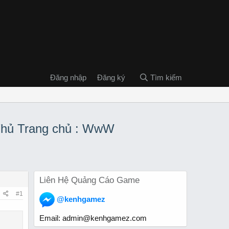
Đăng nhập
Đăng ký
Tìm kiếm
Thủ Trang chủ : WwW
Liên Hệ Quảng Cáo Game
#1
@kenhgamez
Email:
admin@kenhgamez.com