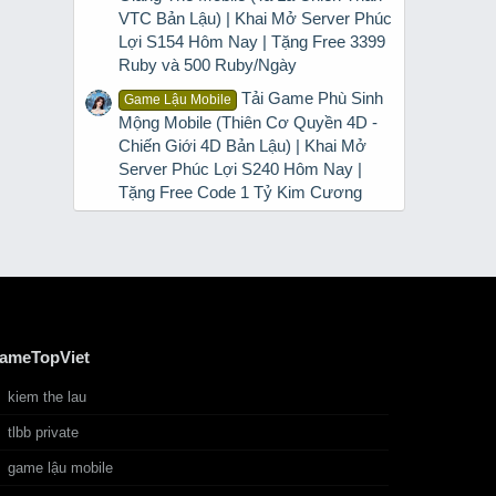
u dài
VTC Bản Lậu) | Khai Mở Server Phúc
ốn và
Lợi S154 Hôm Nay | Tặng Free 3399
n cấp
Ruby và 500 Ruby/Ngày
Tải Game Phù Sinh
Game Lậu Mobile
Mộng Mobile (Thiên Cơ Quyền 4D -
ượng
Chiến Giới 4D Bản Lậu) | Khai Mở
Server Phúc Lợi S240 Hôm Nay |
Tặng Free Code 1 Tỷ Kim Cương
ông
ameTopViet
kiem the lau
tlbb private
game lậu mobile