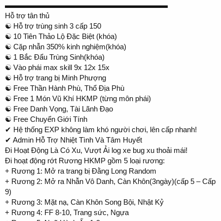
▬▬▬▬▬▬▬▬▬▬▬▬▬▬▬▬▬▬▬▬▬▬
Hỗ trợ tân thủ
☯️ Hỗ trợ trùng sinh 3 cấp 150
☯️ 10 Tiên Thảo Lộ Đặc Biệt (khóa)
☯️ Cặp nhẫn 350% kinh nghiệm(khóa)
☯️ 1 Bắc Đẩu Trùng Sinh(khóa)
☯️ Vào phái max skill 9x 12x 15x
☯️ Hỗ trợ trang bị Minh Phượng
☯️ Free Thần Hành Phù, Thổ Địa Phù
☯️ Free 1 Món Vũ Khí HKMP (từng môn phái)
☯️ Free Danh Vọng, Tài Lãnh Đạo
☯️ Free Chuyển Giới Tính
✔ Hệ thống EXP không làm khó người chơi, lên cấp nhanh!
✔ Admin Hỗ Trợ Nhiệt Tình Và Tâm Huyết
Đi Hoạt Động Là Có Xu, Vượt Ải log xe bug xu thoải mái!
Đi hoạt động rớt Rương HKMP gồm 5 loại rương:
+ Rương 1: Mở ra trang bị Đằng Long Random
+ Rương 2: Mở ra Nhẫn Vô Danh, Càn Khôn(3ngày)(cấp 5 – Cấp
9)
+ Rương 3: Mặt nạ, Càn Khôn Song Bội, Nhật Kỷ
+ Rương 4: FF 8-10, Trang sức, Ngựa