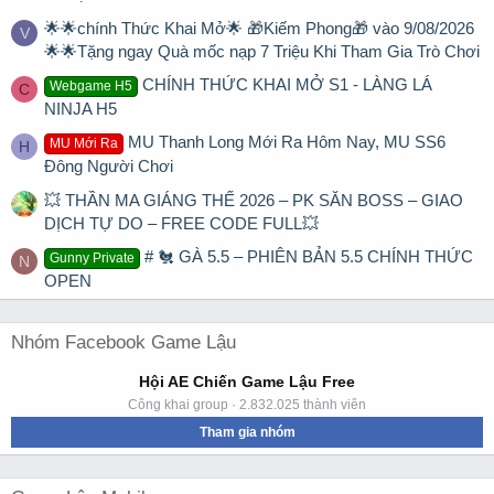
🌟🌟chính Thức Khai Mở🌟 🎁Kiếm Phong🎁 vào 9/08/2026
V
🌟🌟Tặng ngay Quà mốc nạp 7 Triệu Khi Tham Gia Trò Chơi
CHÍNH THỨC KHAI MỞ S1 - LÀNG LÁ
Webgame H5
C
NINJA H5
MU Thanh Long Mới Ra Hôm Nay, MU SS6
MU Mới Ra
H
Đông Người Chơi
💥 THẦN MA GIÁNG THẾ 2026 – PK SĂN BOSS – GIAO
DỊCH TỰ DO – FREE CODE FULL💥
# 🐔 GÀ 5.5 – PHIÊN BẢN 5.5 CHÍNH THỨC
Gunny Private
N
OPEN
Nhóm Facebook Game Lậu
Hội AE Chiến Game Lậu Free
Công khai group · 2.832.025 thành viên
Tham gia nhóm