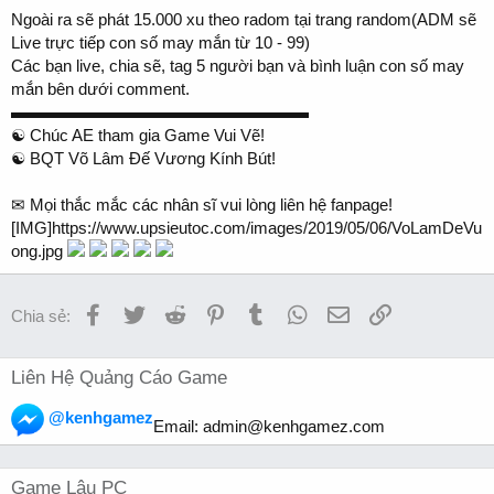
Ngoài ra sẽ phát 15.000 xu theo radom tại trang random(ADM sẽ
Live trực tiếp con số may mắn từ 10 - 99)
Các bạn live, chia sẽ, tag 5 người bạn và bình luận con số may
mắn bên dưới comment.
▬▬▬▬▬▬▬▬▬▬▬▬▬▬▬▬▬▬
☯️ Chúc AE tham gia Game Vui Vẽ!
☯️ BQT Võ Lâm Đế Vương Kính Bút!
✉ Mọi thắc mắc các nhân sĩ vui lòng liên hệ fanpage!
[IMG]https://www.upsieutoc.com/images/2019/05/06/VoLamDeVu
ong.jpg
Facebook
Twitter
Reddit
Pinterest
Tumblr
WhatsApp
Email
Link
Chia sẻ:
Liên Hệ Quảng Cáo Game
@kenhgamez
Email:
admin@kenhgamez.com
Game Lậu PC