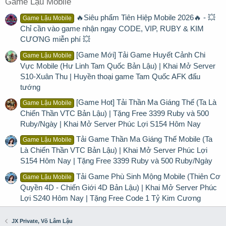
Game Lậu Mobile
🔥Siêu phẩm Tiên Hiệp Mobile 2026🔥 - 💥
Game Lậu Mobile
Chỉ cần vào game nhận ngay CODE, VIP, RUBY & KIM
CƯƠNG miễn phí 💥
[Game Mới] Tải Game Huyết Cảnh Chi
Game Lậu Mobile
Vực Mobile (Hư Linh Tam Quốc Bản Lậu) | Khai Mở Server
S10-Xuân Thu | Huyền thoại game Tam Quốc AFK đấu
tướng
[Game Hot] Tải Thần Ma Giáng Thế (Ta Là
Game Lậu Mobile
Chiến Thần VTC Bản Lậu) | Tặng Free 3399 Ruby và 500
Ruby/Ngày | Khai Mở Server Phúc Lợi S154 Hôm Nay
Tải Game Thần Ma Giáng Thế Mobile (Ta
Game Lậu Mobile
Là Chiến Thần VTC Bản Lậu) | Khai Mở Server Phúc Lợi
S154 Hôm Nay | Tặng Free 3399 Ruby và 500 Ruby/Ngày
Tải Game Phù Sinh Mộng Mobile (Thiên Cơ
Game Lậu Mobile
Quyền 4D - Chiến Giới 4D Bản Lậu) | Khai Mở Server Phúc
Lợi S240 Hôm Nay | Tặng Free Code 1 Tỷ Kim Cương
JX Private, Võ Lâm Lậu