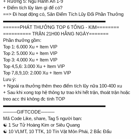
+ Rương 5: Ngũ Hành Ấn 1-9
+ Điểm tích lũy làm gì để có?
==> Đi hoạt động có, Săn Điểm Tích Lũy Đổi Phần Thưởng
▬▬▬▬▬▬▬▬▬▬▬▬▬▬▬▬▬▬▬▬▬▬
======PHÁT THƯỞNG TOP 6 TỐNG - KIM========
========== TRẬN 21H00 HẰNG NGÀY=======
Phần thưởng gồm:
Top 1: 6.000 Xu + Item VIP
Top 2: 5.000 Xu + Item VIP
Top 3: 4.000 Xu + Item VIP
Top 4,5,6: 3.000 Xu + Item VIP
Top 7,8,9,10: 2.000 Xu + Item VIP
Lưu ý:
+ Ngoài ra thưởng thêm theo điểm tích lũy nữa 100-400 xu
+ Sau khi xong top hệ thông tự trao khi hết trận, thoát trận hoặc
treo acc thì không đc tính TOP
▬▬▬▬▬▬▬▬▬▬▬▬▬▬▬▬▬▬▬▬▬▬
────GIFTCODE────
Mã Code Like, share, Tag 5 người bạn:
☯️ 1 Sư Tử Hoàng Kim or Siêu Quang
☯️ 10 VLMT, 10 TTK, 10 Tín Vật Môn Phái, 2 Bắc Đẩu