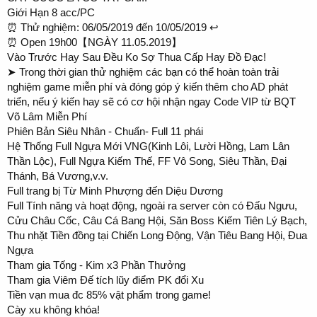
Giới Hạn 8 acc/PC
⏰ Thử nghiệm: 06/05/2019 đến 10/05/2019 ↩
⏰ Open 19h00【NGÀY 11.05.2019】
Vào Trước Hay Sau Đều Ko Sợ Thua Cấp Hay Đồ Đạc!
➤ Trong thời gian thử nghiệm các bạn có thể hoàn toàn trải
nghiệm game miễn phí và đóng góp ý kiến thêm cho AD phát
triển, nếu ý kiến hay sẽ có cơ hội nhận ngay Code VIP từ BQT
Võ Lâm Miễn Phí
Phiên Bản Siêu Nhân - Chuẩn- Full 11 phái
Hệ Thống Full Ngựa Mới VNG(Kinh Lôi, Lười Hồng, Lam Lân
Thần Lộc), Full Ngựa Kiếm Thế, FF Vô Song, Siêu Thần, Đại
Thánh, Bá Vương,v.v.
Full trang bị Từ Minh Phượng đến Diệu Dương
Full Tính năng và hoạt động, ngoài ra server còn có Đấu Ngưu,
Cửu Châu Cốc, Câu Cá Bang Hội, Săn Boss Kiếm Tiên Lý Bạch,
Thu nhặt Tiền đồng tại Chiến Long Động, Vận Tiêu Bang Hội, Đua
Ngựa
Tham gia Tống - Kim x3 Phần Thưởng
Tham gia Viêm Đế tích lũy điểm PK đổi Xu
Tiền vạn mua đc 85% vật phẩm trong game!
Cày xu không khóa!