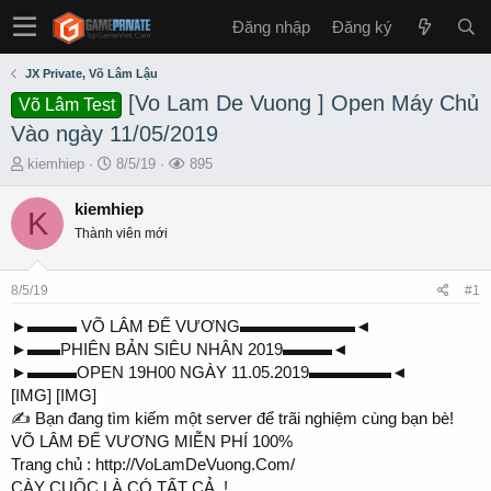
Đăng nhập
Đăng ký
JX Private, Võ Lâm Lậu
[Vo Lam De Vuong ] Open Máy Chủ
Võ Lâm Test
Vào ngày 11/05/2019
T
S
L
kiemhiep
8/5/19
895
h
t
ư
r
a
ợ
kiemhiep
K
e
r
t
Thành viên mới
a
t
x
d
d
e
s
a
m
8/5/19
#1
t
t
a
e
►▬▬▬ VÕ LÂM ĐẾ VƯƠNG▬▬▬▬▬▬▬◄
r
►▬▬PHIÊN BẢN SIÊU NHÂN 2019▬▬▬◄
t
►▬▬▬OPEN 19H00 NGÀY 11.05.2019▬▬▬▬▬◄
e
[IMG] [IMG]
r
✍ Bạn đang tìm kiếm một server để trãi nghiệm cùng bạn bè!
VÕ LÂM ĐẾ VƯƠNG MIỄN PHÍ 100%
Trang chủ : http://VoLamDeVuong.Com/
CÀY CUỐC LÀ CÓ TẤT CẢ..!