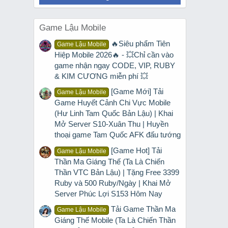
Game Lậu Mobile
🔥Siêu phẩm Tiên
Game Lậu Mobile
Hiệp Mobile 2026🔥 - 💥Chỉ cần vào
game nhận ngay CODE, VIP, RUBY
& KIM CƯƠNG miễn phí 💥
[Game Mới] Tải
Game Lậu Mobile
Game Huyết Cảnh Chi Vực Mobile
(Hư Linh Tam Quốc Bản Lậu) | Khai
Mở Server S10-Xuân Thu | Huyền
thoại game Tam Quốc AFK đấu tướng
[Game Hot] Tải
Game Lậu Mobile
Thần Ma Giáng Thế (Ta Là Chiến
Thần VTC Bản Lậu) | Tặng Free 3399
Ruby và 500 Ruby/Ngày | Khai Mở
Server Phúc Lợi S153 Hôm Nay
Tải Game Thần Ma
Game Lậu Mobile
Giáng Thế Mobile (Ta Là Chiến Thần