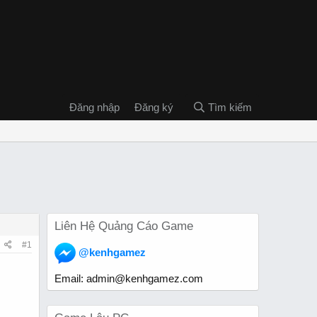
Đăng nhập
Đăng ký
Tìm kiếm
Liên Hệ Quảng Cáo Game
#1
@kenhgamez
Email:
admin@kenhgamez.com