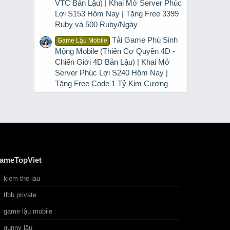
VTC Bản Lậu) | Khai Mở Server Phúc
Lợi S153 Hôm Nay | Tặng Free 3399
Ruby và 500 Ruby/Ngày
Tải Game Phù Sinh
Game Lậu Mobile
Mộng Mobile (Thiên Cơ Quyền 4D -
Chiến Giới 4D Bản Lậu) | Khai Mở
Server Phúc Lợi S240 Hôm Nay |
Tặng Free Code 1 Tỷ Kim Cương
ameTopViet
kiem the lau
tlbb private
game lậu mobile
gunny lậu