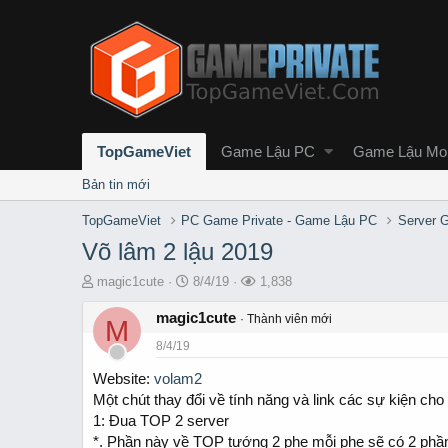
TopGameViet
Game Lậu PC
Game Lậu Mob
Bản tin mới
TopGameViet
PC Game Private - Game Lậu PC
Server 
Võ lâm 2 lậu 2019
T
S
L
magic1cute
8/4/19
1,838
h
t
ư
r
magic1cute
a
ợ
Thành viên mới
M
e
r
t
8/4/19
a
t
x
d
d
e
Website:
volam2
s
a
m
Một chút thay đổi về tính năng và link các sự kiện 
t
t
1: Đua TOP 2 server
a
e
*. Phần này về TOP tướng 2 phe mỗi phe sẽ có 2 phầ
r