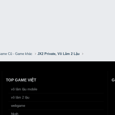
Game Cũ - Game khác
JX2 Private, Võ Lâm 2 Lậu
TOP GAME VIỆT
G
võ lâm lậu mobile
võ lâm 2 lậu
webgame
hkgh