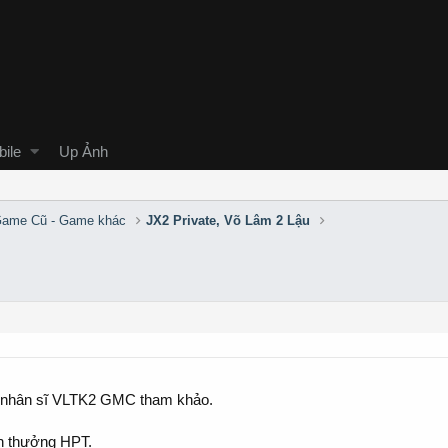
ile
Up Ảnh
Game Cũ - Game khác
JX2 Private, Võ Lâm 2 Lậu
cho nhân sĩ VLTK2 GMC tham khảo.
n thưởng HPT.