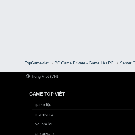
TopGameViet
PC Game Private - Game Lậu PC
Server 
Tiếng Việt (VN)
GAME TOP VIỆT
game lậu
mu moi ra
vo lam lau
sro private