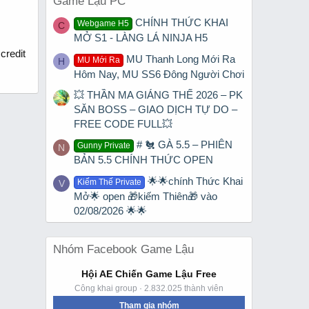
Game Lậu PC
CHÍNH THỨC KHAI
Webgame H5
C
MỞ S1 - LÀNG LÁ NINJA H5
credit
MU Thanh Long Mới Ra
MU Mới Ra
H
Hôm Nay, MU SS6 Đông Người Chơi
💥 THẦN MA GIÁNG THẾ 2026 – PK
SĂN BOSS – GIAO DỊCH TỰ DO –
FREE CODE FULL💥
# 🐔 GÀ 5.5 – PHIÊN
Gunny Private
N
BẢN 5.5 CHÍNH THỨC OPEN
🌟🌟chính Thức Khai
Kiếm Thế Private
V
Mở🌟 open 🎁kiếm Thiên🎁 vào
02/08/2026 🌟🌟
Nhóm Facebook Game Lậu
Hội AE Chiến Game Lậu Free
Công khai group · 2.832.025 thành viên
Tham gia nhóm