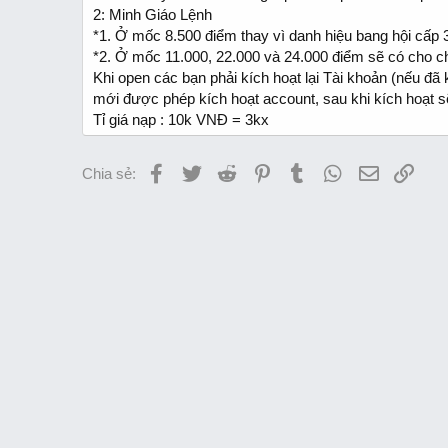
t
2: Minh Giáo Lệnh
e
*1. Ở mốc 8.500 điểm thay vì danh hiệu bang hội cấp 
r
*2. Ở mốc 11.000, 22.000 và 24.000 điểm sẽ có cho c
Khi open các bạn phải kích hoạt lại Tài khoản (nếu đã kí
mới được phép kích hoạt account, sau khi kích hoạt sẽ 
Tỉ giá nạp : 10k VNĐ = 3kx
Facebook
Twitter
Reddit
Pinterest
Tumblr
WhatsApp
Email
Link
Chia sẻ: