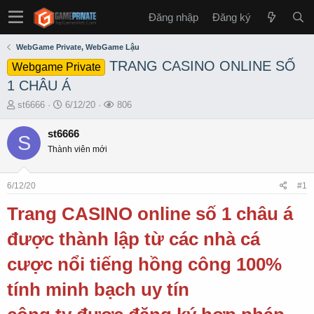
Đăng nhập
Đăng ký
WebGame Private, WebGame Lậu
TRANG CASINO ONLINE SỐ
Webgame Private
1 CHÂU Á
T
S
L
st6666
6/12/20
806
h
t
ư
r
a
ợ
st6666
S
e
r
t
Thành viên mới
a
t
x
d
d
e
s
a
m
6/12/20
#1
t
t
a
e
Trang CASINO online số 1 châu á
r
t
được thành lập từ các nhà cá
e
r
cược nổi tiếng hồng công 100%
tính minh bạch uy tín