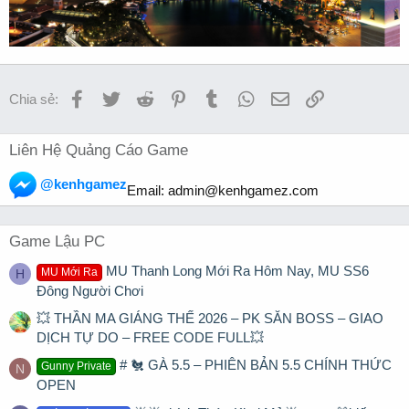
Facebook
Twitter
Reddit
Pinterest
Tumblr
WhatsApp
Email
Link
Chia sẻ:
Liên Hệ Quảng Cáo Game
@kenhgamez
Email:
admin@kenhgamez.com
Game Lậu PC
MU Thanh Long Mới Ra Hôm Nay, MU SS6
MU Mới Ra
H
Đông Người Chơi
💥 THẦN MA GIÁNG THẾ 2026 – PK SĂN BOSS – GIAO
DỊCH TỰ DO – FREE CODE FULL💥
# 🐔 GÀ 5.5 – PHIÊN BẢN 5.5 CHÍNH THỨC
Gunny Private
N
OPEN