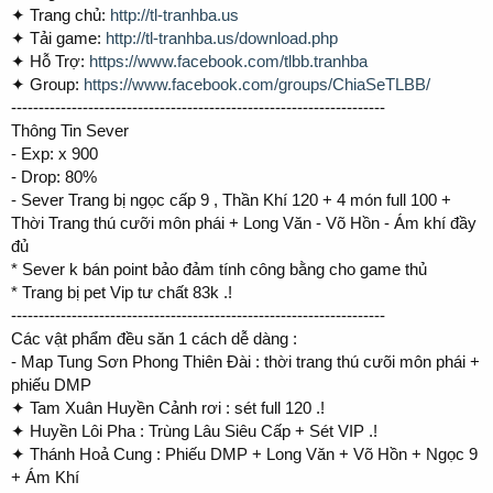
✦ Trang chủ:
http://tl-tranhba.us
✦ Tải game:
http://tl-tranhba.us/download.php
✦ Hỗ Trợ:
https://www.facebook.com/tlbb.tranhba
✦ Group:
https://www.facebook.com/groups/ChiaSeTLBB/
--------------------------------------------------------------------
Thông Tin Sever
- Exp: x 900
- Drop: 80%
- Sever Trang bị ngọc cấp 9 , Thần Khí 120 + 4 món full 100 +
Thời Trang thú cưỡi môn phái + Long Văn - Võ Hồn - Ám khí đầy
đủ
* Sever k bán point bảo đảm tính công bằng cho game thủ
* Trang bị pet Vip tư chất 83k .!
--------------------------------------------------------------------
Các vật phẩm đều săn 1 cách dễ dàng :
- Map Tung Sơn Phong Thiên Đài : thời trang thú cưõi môn phái +
phiếu DMP
✦ Tam Xuân Huyền Cảnh rơi : sét full 120 .!
✦ Huyền Lôi Pha : Trùng Lâu Siêu Cấp + Sét VIP .!
✦ Thánh Hoả Cung : Phiếu DMP + Long Văn + Võ Hồn + Ngọc 9
+ Ám Khí