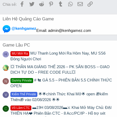
Facebook
Twitter
Reddit
Pinterest
Tumblr
WhatsApp
Email
Link
Chia sẻ:
Liên Hệ Quảng Cáo Game
@kenhgamez
Email:
admin@kenhgamez.com
Game Lậu PC
MU Thanh Long Mới Ra Hôm Nay, MU SS6
MU Mới Ra
H
Đông Người Chơi
💥 THẦN MA GIÁNG THẾ 2026 – PK SĂN BOSS – GIAO
DỊCH TỰ DO – FREE CODE FULL💥
# 🐔 GÀ 5.5 – PHIÊN BẢN 5.5 CHÍNH THỨC
Gunny Private
N
OPEN
🌟🌟chính Thức Khai Mở🌟 open 🎁kiếm
Kiếm Thế Private
V
Thiên🎁 vào 02/08/2026 🌟🌟
▬19H 03/08/2026▬⚔️ Khai Mở Máy Chủ: ĐẠI
Võ Lâm CTC
C
THIÊN HẠ❤️ Phiên Bản CTC - 8 Acc/PC/IP - Hỗ trợ sét