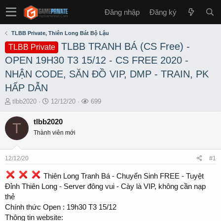
Đăng nhập
Đăng ký
TLBB Private, Thiên Long Bát Bộ Lậu
TLBB TRANH BÁ (CS Free) -
TLBB Private
OPEN 19H30 T3 15/12 - CS FREE 2020 -
NHẬN CODE, SĂN ĐỒ VIP, DMP - TRAIN, PK
HẤP DẪN
T
S
L
tlbb2020
12/12/20
699
h
t
ư
r
a
ợ
tlbb2020
T
e
r
t
Thành viên mới
a
t
x
d
d
e
s
a
m
12/12/20
#1
t
t
a
e
Thiên Long Tranh Bá - Chuyển Sinh FREE - Tuyệt
r
Đỉnh Thiên Long - Server đông vui - Cày là VIP, không cần nạp
t
thẻ
e
Chính thức Open : 19h30 T3 15/12
r
Thông tin website: