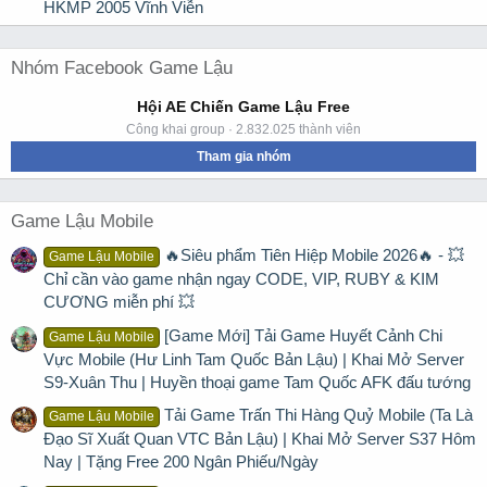
HKMP 2005 Vĩnh Viễn
Nhóm Facebook Game Lậu
Hội AE Chiến Game Lậu Free
Công khai group · 2.832.025 thành viên
Tham gia nhóm
Game Lậu Mobile
🔥Siêu phẩm Tiên Hiệp Mobile 2026🔥 - 💥
Game Lậu Mobile
Chỉ cần vào game nhận ngay CODE, VIP, RUBY & KIM
CƯƠNG miễn phí 💥
[Game Mới] Tải Game Huyết Cảnh Chi
Game Lậu Mobile
Vực Mobile (Hư Linh Tam Quốc Bản Lậu) | Khai Mở Server
S9-Xuân Thu | Huyền thoại game Tam Quốc AFK đấu tướng
Tải Game Trấn Thi Hàng Quỷ Mobile (Ta Là
Game Lậu Mobile
Đạo Sĩ Xuất Quan VTC Bản Lậu) | Khai Mở Server S37 Hôm
Nay | Tặng Free 200 Ngân Phiếu/Ngày