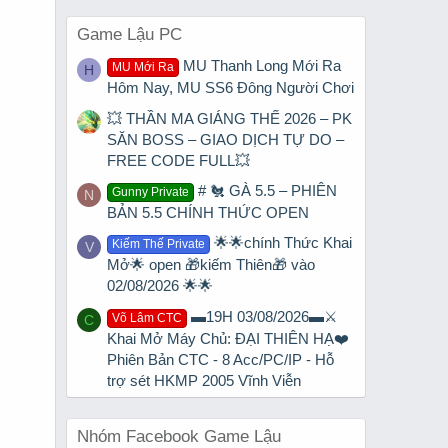
Game Lậu PC
MU Thanh Long Mới Ra
MU Mới Ra
H
Hôm Nay, MU SS6 Đông Người Chơi
💥 THẦN MA GIÁNG THẾ 2026 – PK
SĂN BOSS – GIAO DỊCH TỰ DO –
FREE CODE FULL💥
# 🐔 GÀ 5.5 – PHIÊN
Gunny Private
N
BẢN 5.5 CHÍNH THỨC OPEN
🌟🌟chính Thức Khai
Kiếm Thế Private
V
Mở🌟 open 🎁kiếm Thiên🎁 vào
02/08/2026 🌟🌟
▬19H 03/08/2026▬⚔️
Võ Lâm CTC
C
Khai Mở Máy Chủ: ĐẠI THIÊN HẠ❤️
Phiên Bản CTC - 8 Acc/PC/IP - Hỗ
trợ sét HKMP 2005 Vĩnh Viễn
Nhóm Facebook Game Lậu