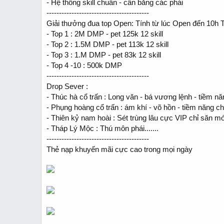
- Hệ thống skill chuẩn - cân bằng các phái
-----------------------------------------
Giải thưởng đua top Open: Tính từ lúc Open đến 10h 
- Top 1 : 2M DMP - pet 125k 12 skill
- Top 2 : 1.5M DMP - pet 113k 12 skill
- Top 3 : 1.M DMP - pet 83k 12 skill
- Top 4 -10 : 500k DMP
-----------------------------------------
Drop Sever :
- Thúc hà cổ trấn : Long văn - bá vương lệnh - tiềm n
- Phụng hoàng cổ trấn : ám khí - võ hồn - tiềm năng c
- Thiên kỷ nam hoài : Sét trùng lâu cực VIP chỉ săn mớ
- Tháp Lý Mộc : Thú môn phái.......
-----------------------------------------
Thẻ nạp khuyến mãi cực cao trong mọi ngày