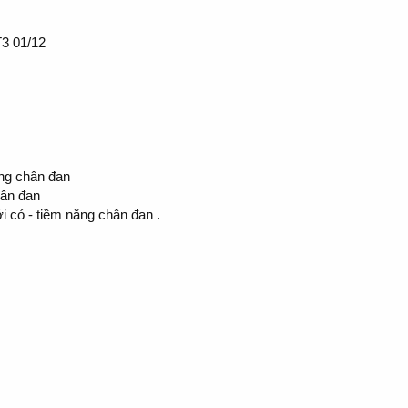
T3 01/12
ăng chân đan
hân đan
i có - tiềm năng chân đan .