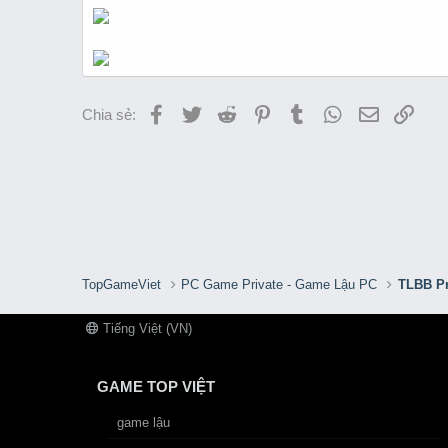
Facebook
Twitter
Reddit
Pinterest
Tumblr
WhatsApp
Email
Link
Chia sẻ:
TopGameViet
PC Game Private - Game Lậu PC
TLBB Pr
Tiếng Việt (VN)
GAME TOP VIỆT
game lậu