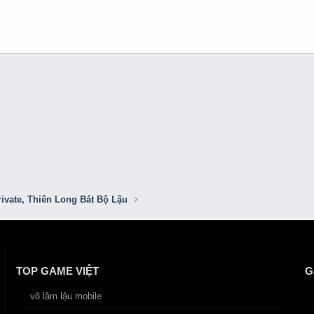
ivate, Thiên Long Bát Bộ Lậu
TOP GAME VIỆT
G
võ lâm lậu mobile