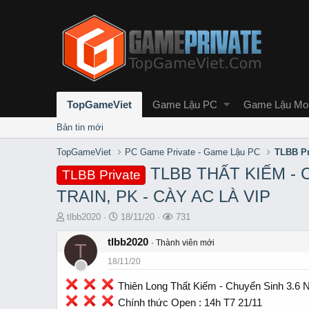
TopGameViet
Game Lậu PC
Game Lậu Mob
Bản tin mới
TopGameViet
PC Game Private - Game Lậu PC
TLBB Pr
TLBB THẤT KIẾM - C
TLBB Private
TRAIN, PK - CÀY AC LÀ VIP
T
S
L
tlbb2020
18/11/20
731
h
t
ư
r
tlbb2020
a
ợ
Thành viên mới
T
e
r
t
18/11/20
a
t
x
d
d
e
Thiên Long Thất Kiếm - Chuyển Sinh 3
s
a
m
Chính thức Open : 14h T7 21/11
t
t