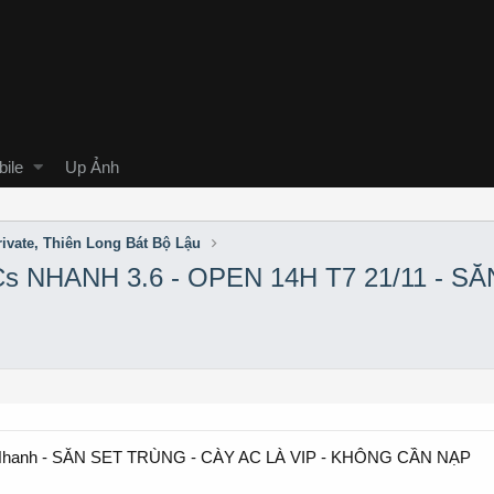
ile
Up Ảnh
ivate, Thiên Long Bát Bộ Lậu
s NHANH 3.6 - OPEN 14H T7 21/11 - S
.6 Nhanh - SĂN SET TRÙNG - CÀY AC LÀ VIP - KHÔNG CẦN NẠP