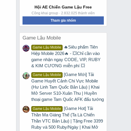
Hội AE Chiến Game Lậu Free
Công khai group · 2.832.025 thành viên
Tham gia nhóm
Game Lậu Mobile
🔥Siêu phẩm Tiên
Game Lậu Mobile
Hiệp Mobile 2026🔥 - 💥Chỉ cần vào
game nhận ngay CODE, VIP, RUBY
& KIM CƯƠNG miễn phí 💥
[Game Mới] Tải
Game Lậu Mobile
Game Huyết Cảnh Chi Vực Mobile
(Hư Linh Tam Quốc Bản Lậu) | Khai
Mở Server S10-Xuân Thu | Huyền
thoại game Tam Quốc AFK đấu tướng
[Game Hot] Tải
Game Lậu Mobile
Thần Ma Giáng Thế (Ta Là Chiến
Thần VTC Bản Lậu) | Tặng Free 3399
Ruby và 500 Ruby/Ngày | Khai Mở