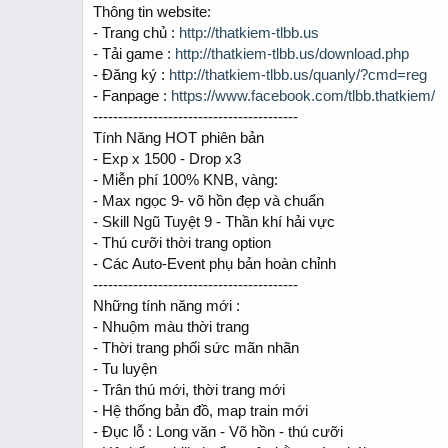
a
e
Thông tin website:
r
- Trang chủ :
http://thatkiem-tlbb.us
t
- Tải game :
http://thatkiem-tlbb.us/download.php
e
- Đăng ký :
http://thatkiem-tlbb.us/quanly/?cmd=reg
r
- Fanpage :
https://www.facebook.com/tlbb.thatkiem/
-----------------------------------------
Tính Năng HOT phiên bản
- Exp x 1500 - Drop x3
- Miễn phí 100% KNB, vàng:
- Max ngọc 9- võ hồn đẹp và chuẩn
- Skill Ngũ Tuyệt 9 - Thần khí hải vực
- Thú cưỡi thời trang option
- Các Auto-Event phụ bản hoàn chỉnh
-----------------------------------------
Những tính năng mới :
- Nhuộm màu thời trang
- Thời trang phối sức mãn nhãn
- Tu luyện
- Trân thú mới, thời trang mới
- Hệ thống bản đồ, map train mới
- Đục lỗ : Long văn - Võ hồn - thú cưỡi