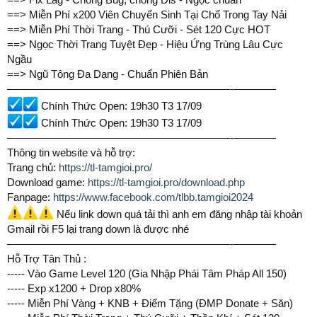
r
==> Miễn Phí x200 Viên Chuyển Sinh Tại Chổ Trong Tay Nải
==> Miễn Phí Thời Trang - Thú Cưỡi - Sét 120 Cực HOT
==> Ngọc Thời Trang Tuyệt Đẹp - Hiệu Ứng Trùng Lâu Cực
Ngầu
==> Ngũ Tông Đa Dạng - Chuẩn Phiên Bản
—————————————————————-————
Chính Thức Open: 19h30 T3 17/09
Chính Thức Open: 19h30 T3 17/09
—————————————————————-————
Thông tin website và hỗ trợ:
Trang chủ:
https://tl-tamgioi.pro/
Download game:
https://tl-tamgioi.pro/download.php
Fanpage:
https://www.facebook.com/tlbb.tamgioi2024
Nếu link down quá tải thì anh em đăng nhập tài khoản
Gmail rồi F5 lại trang down là được nhé
—————————————————————-————
Hỗ Trợ Tân Thủ :
----- Vào Game Level 120 (Gia Nhập Phái Tâm Pháp All 150)
----- Exp x1200 + Drop x80%
----- Miễn Phí Vàng + KNB + Điểm Tặng (ĐMP Donate + Săn)