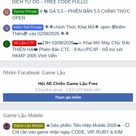
DỊCH TỰ DO – FREE CODE FULL💥
# 🐔 GÀ 5.5 – PHIÊN BẢN 5.5 CHÍNH THỨC
Gunny Private
N
OPEN
🌟🌟chính Thức Khai Mở🌟 open 🎁kiếm
Kiếm Thế Private
V
Thiên🎁 vào 02/08/2026 🌟🌟
▬19H 03/08/2026▬⚔️ Khai Mở Máy Chủ: ĐẠI
Võ Lâm CTC
C
THIÊN HẠ❤️ Phiên Bản CTC - 8 Acc/PC/IP - Hỗ trợ sét
HKMP 2005 Vĩnh Viễn
Nhóm Facebook Game Lậu
Hội AE Chiến Game Lậu Free
Công khai group · 2.832.025 thành viên
Tham gia nhóm
Game Lậu Mobile
🔥Siêu phẩm Tiên Hiệp Mobile 2026🔥 - 💥
Game Lậu Mobile
Chỉ cần vào game nhận ngay CODE, VIP, RUBY & KIM