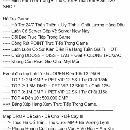
----- Miễn Phí Thời Trang + Thú Cưỡi + Thần Khí + Sét 120
SHOP
—————————————————————-————
Hỗ Trợ Game :
----- Hỗ Trợ 24/7 Thân Thiện + Uy Tính + Chất Lượng Hàng Đầu
----- Luôn Có Server Gộp Về Server New Này
----- Đổi Bạc Trực Tiếp Trong Game
----- Cộng Rút POINT Trực Tiếp Trong Game
----- Luôn Luôn Có Sự Kiện Diễn Ra Hàng Tuần Giá Trị HOT
----- Chống DDOSS + DISS + LAG + Giật + CLONE 1PC/3AC
----- Không Cần Riset Giờ Chơi Mệt Mỏi
—————————————————————-————
Event đua top tính từ khi #OPEN Đến 10h T3 24/09
----- TOP 1: 2M ĐMP + PET VIP 12 SKill Tư Chất 135k
----- TOP 2: 1.5M ĐMP + PET VIP 12 SKill Tư Chất 125k
----- TOP 3: 1M ĐMP + PET VIP 12 SKill Tư Chất 115k
----- TOP 4 Đến 10 : 500.000 ĐMP
==> Bảng Xếp Hạng Xem Trực Tiếp Trong Game.
—————————————————————-————
Map DROP Dễ Săn - Dễ Chơi - Dễ Cày !!!
==> Thúc Hà Cổ Trấn : Thú Cưỡi MP + Bá Vương Lệnh
==> Phụng Hoàng Cổ Trấn : Long Văn + Võ Hồn + Ám Khí