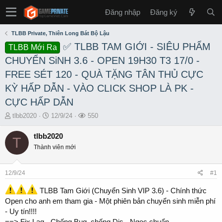
Đăng nhập
Đăng ký
TLBB Private, Thiên Long Bát Bộ Lậu
✅ TLBB TAM GIỚI - SIÊU PHẨM
TLBB Mới Ra
CHUYỂN SiNH 3.6 - OPEN 19H30 T3 17/0 -
FREE SÉT 120 - QUÀ TẶNG TÂN THỦ CỰC
KỲ HẤP DẪN - VÀO CLICK SHOP LÀ PK -
CỰC HẤP DẪN
T
S
L
tlbb2020
12/9/24
550
h
t
ư
r
a
ợ
tlbb2020
T
e
r
t
Thành viên mới
a
t
x
d
d
e
s
a
m
12/9/24
#1
t
t
a
e
TLBB Tam Giới (Chuyển Sinh VIP 3.6) - Chính thức
r
Open cho anh em tham gia - Một phiên bản chuyển sinh miễn phí
t
- Uy tín!!!!
e
==> Fix Lag - Chống Bug, chống Dis - Ngọc chuẩn