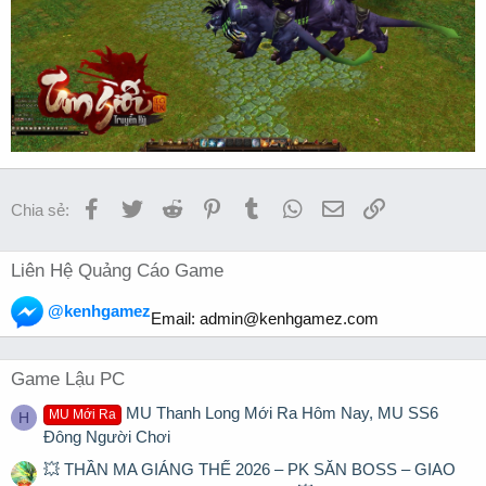
Facebook
Twitter
Reddit
Pinterest
Tumblr
WhatsApp
Email
Link
Chia sẻ:
Liên Hệ Quảng Cáo Game
@kenhgamez
Email:
admin@kenhgamez.com
Game Lậu PC
MU Thanh Long Mới Ra Hôm Nay, MU SS6
MU Mới Ra
H
Đông Người Chơi
💥 THẦN MA GIÁNG THẾ 2026 – PK SĂN BOSS – GIAO