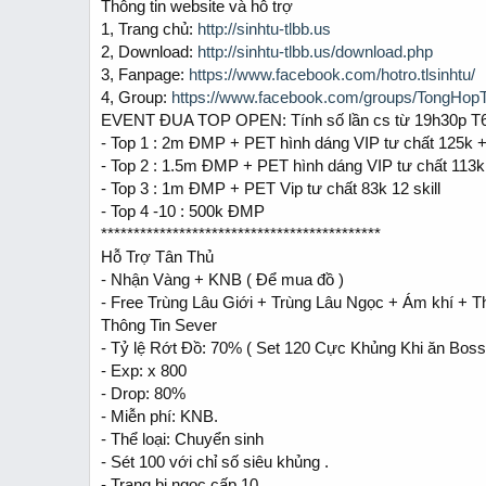
Thông tin website và hỗ trợ
a
e
1, Trang chủ:
http://sinhtu-tlbb.us
r
t
2, Download:
http://sinhtu-tlbb.us/download.php
e
3, Fanpage:
https://www.facebook.com/hotro.tlsinhtu/
r
4, Group:
https://www.facebook.com/groups/TongHo
EVENT ĐUA TOP OPEN: Tính số lần cs từ 19h30p T6 
- Top 1 : 2m ĐMP + PET hình dáng VIP tư chất 125k + 
- Top 2 : 1.5m ĐMP + PET hình dáng VIP tư chất 113k 
- Top 3 : 1m ĐMP + PET Vip tư chất 83k 12 skill
- Top 4 -10 : 500k ĐMP
*******************************************
Hỗ Trợ Tân Thủ
- Nhận Vàng + KNB ( Để mua đồ )
- Free Trùng Lâu Giới + Trùng Lâu Ngọc + Ám khí + Th
Thông Tin Sever
- Tỷ lệ Rớt Đồ: 70% ( Set 120 Cực Khủng Khi ăn Bos
- Exp: x 800
- Drop: 80%
- Miễn phí: KNB.
- Thể loại: Chuyển sinh
- Sét 100 với chỉ số siêu khủng .
- Trang bị ngọc cấp 10