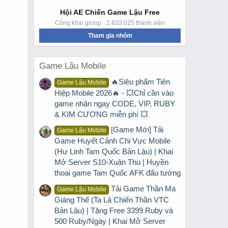
Hội AE Chiến Game Lậu Free
Công khai group · 2.832.025 thành viên
Tham gia nhóm
Game Lậu Mobile
🔥Siêu phẩm Tiên
Game Lậu Mobile
Hiệp Mobile 2026🔥 - 💥Chỉ cần vào
game nhận ngay CODE, VIP, RUBY
& KIM CƯƠNG miễn phí 💥
[Game Mới] Tải
Game Lậu Mobile
Game Huyết Cảnh Chi Vực Mobile
(Hư Linh Tam Quốc Bản Lậu) | Khai
Mở Server S10-Xuân Thu | Huyền
thoại game Tam Quốc AFK đấu tướng
Tải Game Thần Ma
Game Lậu Mobile
Giáng Thế (Ta Là Chiến Thần VTC
Bản Lậu) | Tặng Free 3399 Ruby và
500 Ruby/Ngày | Khai Mở Server