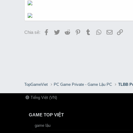
Facebook
Twitter
Reddit
Pinterest
Tumblr
WhatsApp
Email
Link
Chia sẻ:
TopGameViet
PC Game Private - Game Lậu PC
TLBB Pr
Tiếng Việt (VN)
GAME TOP VIỆT
game lậu