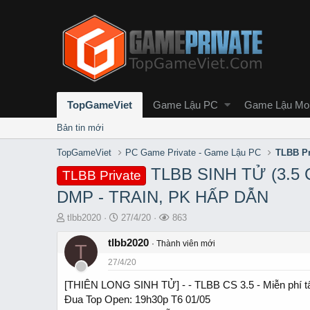
TopGameViet
Game Lậu PC
Game Lậu Mob
Bản tin mới
TopGameViet
PC Game Private - Game Lậu PC
TLBB Pr
TLBB SINH TỬ (3.5 
TLBB Private
DMP - TRAIN, PK HẤP DẪN
T
S
L
tlbb2020
27/4/20
863
h
t
ư
r
tlbb2020
a
ợ
Thành viên mới
T
e
r
t
27/4/20
a
t
x
d
d
e
[THIÊN LONG SINH TỬ] - - TLBB CS 3.5 - Miễn phí tất
s
a
m
Đua Top Open: 19h30p T6 01/05
t
t