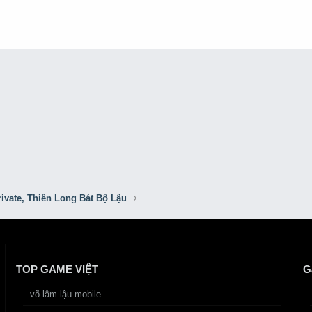
ivate, Thiên Long Bát Bộ Lậu
TOP GAME VIỆT
G
võ lâm lậu mobile