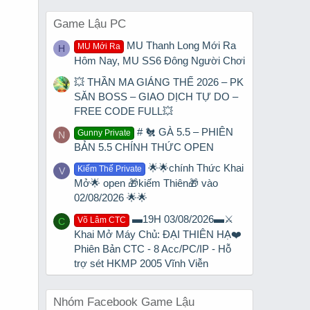
Game Lậu PC
MU Thanh Long Mới Ra
MU Mới Ra
H
Hôm Nay, MU SS6 Đông Người Chơi
💥 THẦN MA GIÁNG THẾ 2026 – PK
SĂN BOSS – GIAO DỊCH TỰ DO –
FREE CODE FULL💥
# 🐔 GÀ 5.5 – PHIÊN
Gunny Private
N
BẢN 5.5 CHÍNH THỨC OPEN
🌟🌟chính Thức Khai
Kiếm Thế Private
V
Mở🌟 open 🎁kiếm Thiên🎁 vào
02/08/2026 🌟🌟
▬19H 03/08/2026▬⚔️
Võ Lâm CTC
C
Khai Mở Máy Chủ: ĐẠI THIÊN HẠ❤️
Phiên Bản CTC - 8 Acc/PC/IP - Hỗ
trợ sét HKMP 2005 Vĩnh Viễn
Nhóm Facebook Game Lậu