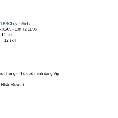
pTLBBChuyenSinh/
01/05 - 10h T2 11/05
12 skill
+ 12 skill
ời Trang - Thú cưỡi hình dáng Vip
s Nhận Được )