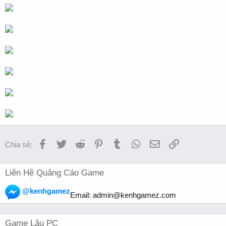
Facebook
Twitter
Reddit
Pinterest
Tumblr
WhatsApp
Email
Link
Chia sẻ:
Liên Hệ Quảng Cáo Game
@kenhgamez
Email:
admin@kenhgamez.com
Game Lậu PC