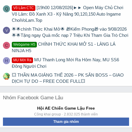
[19h00 12/08/2026]►► Open Máy Chủ Chơi
Võ Lâm CTC
Q
Võ Lâm: Đồ Xanh X3 - Kỹ Năng 90,120,150 Auto Ingame
ChoiVoLam.Top
🌟🌟chính Thức Khai Mở🌟 🎁Kiếm Phong🎁 vào 9/08/2026
V
🌟🌟Tặng ngay Quà mốc nạp 7 Triệu Khi Tham Gia Trò Chơi
CHÍNH THỨC KHAI MỞ S1 - LÀNG LÁ
Webgame H5
C
NINJA H5
MU Thanh Long Mới Ra Hôm Nay, MU SS6
MU Mới Ra
H
Đông Người Chơi
💥 THẦN MA GIÁNG THẾ 2026 – PK SĂN BOSS – GIAO
DỊCH TỰ DO – FREE CODE FULL💥
Nhóm Facebook Game Lậu
Hội AE Chiến Game Lậu Free
Công khai group · 2.832.025 thành viên
Tham gia nhóm