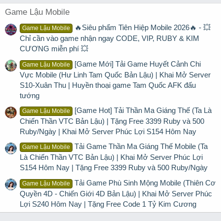
Game Lậu Mobile
🔥Siêu phẩm Tiên Hiệp Mobile 2026🔥 - 💥
Game Lậu Mobile
Chỉ cần vào game nhận ngay CODE, VIP, RUBY & KIM
CƯƠNG miễn phí 💥
[Game Mới] Tải Game Huyết Cảnh Chi
Game Lậu Mobile
Vực Mobile (Hư Linh Tam Quốc Bản Lậu) | Khai Mở Server
S10-Xuân Thu | Huyền thoại game Tam Quốc AFK đấu
tướng
[Game Hot] Tải Thần Ma Giáng Thế (Ta Là
Game Lậu Mobile
Chiến Thần VTC Bản Lậu) | Tặng Free 3399 Ruby và 500
Ruby/Ngày | Khai Mở Server Phúc Lợi S154 Hôm Nay
Tải Game Thần Ma Giáng Thế Mobile (Ta
Game Lậu Mobile
Là Chiến Thần VTC Bản Lậu) | Khai Mở Server Phúc Lợi
S154 Hôm Nay | Tặng Free 3399 Ruby và 500 Ruby/Ngày
Tải Game Phù Sinh Mộng Mobile (Thiên Cơ
Game Lậu Mobile
Quyền 4D - Chiến Giới 4D Bản Lậu) | Khai Mở Server Phúc
Lợi S240 Hôm Nay | Tặng Free Code 1 Tỷ Kim Cương