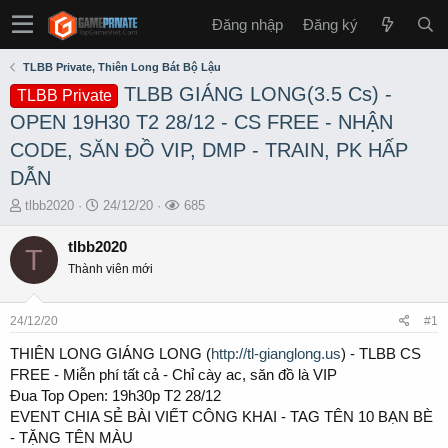
Đăng nhập
Đăng ký
TLBB Private, Thiên Long Bát Bộ Lậu
TLBB GIÁNG LONG(3.5 Cs) -
TLBB Private
OPEN 19H30 T2 28/12 - CS FREE - NHẬN
CODE, SĂN ĐỒ VIP, DMP - TRAIN, PK HẤP
DẪN
T
S
L
tlbb2020
24/12/20
685
h
t
ư
r
a
ợ
tlbb2020
T
e
r
t
Thành viên mới
a
t
x
d
d
e
s
a
m
24/12/20
#1
t
t
a
e
THIÊN LONG GIÁNG LONG (
http://tl-gianglong.us
) - TLBB CS
r
FREE - Miễn phí tất cả - Chỉ cày ac, săn đồ là VIP
t
Đua Top Open: 19h30p T2 28/12
e
EVENT CHIA SẺ BÀI VIẾT CÔNG KHAI - TAG TÊN 10 BẠN BÈ
r
- TẶNG TÊN MÀU