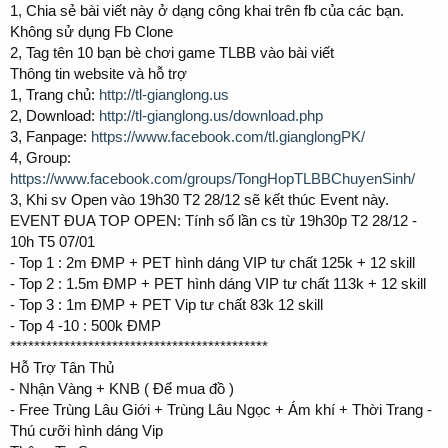
1, Chia sẻ bài viết này ở dạng công khai trên fb của các bạn.
Không sử dụng Fb Clone
2, Tag tên 10 bạn bè chơi game TLBB vào bài viết
Thông tin website và hỗ trợ
1, Trang chủ:
http://tl-gianglong.us
2, Download:
http://tl-gianglong.us/download.php
3, Fanpage:
https://www.facebook.com/tl.gianglongPK/
4, Group:
https://www.facebook.com/groups/TongHopTLBBChuyenSinh/
3, Khi sv Open vào 19h30 T2 28/12 sẽ kết thúc Event này.
EVENT ĐUA TOP OPEN: Tính số lần cs từ 19h30p T2 28/12 -
10h T5 07/01
- Top 1 : 2m ĐMP + PET hình dáng VIP tư chất 125k + 12 skill
- Top 2 : 1.5m ĐMP + PET hình dáng VIP tư chất 113k + 12 skill
- Top 3 : 1m ĐMP + PET Vip tư chất 83k 12 skill
- Top 4 -10 : 500k ĐMP
*******************************************
Hỗ Trợ Tân Thủ
- Nhận Vàng + KNB ( Để mua đồ )
- Free Trùng Lâu Giới + Trùng Lâu Ngọc + Ám khí + Thời Trang -
Thú cưỡi hình dáng Vip