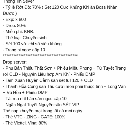
Thông Tin Sever
- Tỷ lệ Rớt Đồ: 70% ( Set 120 Cực Khủng Khi ăn Boss Nhận
Được )
- Exp: x 800
- Drop: 80%
- Miễn phí: KNB.
- Thể loại: Chuyển sinh
- Sét 100 với chỉ số siêu khủng .
- Trang bị ngọc cấp 10
*******************************************
Drop server:
- Phụ Bản Thiếu Thất Sơn + Phiêu Miễu Phong + Tứ Tuyệt Trang
rơi CLD - Nguyên Liệu hợp Ám Khí - Phiếu DMP
- Tam Xuân Huyền Cảnh săn sét full 120 + CLD
- Thánh Hỏa Cung săn Thú cưỡi môn phái thuộc tính + Long Văn
+ Võ Hồn + Phiếu DMP
- Tát ma nhĩ hãn săn ngọc cấp 10
- Ngân NgaI Tuyết Nguyên săn SÉT VIP
Thẻ nạp khuyến mại trong tất cả mọi ngày
- Thẻ VTC - ZING - GATE: 100%
- Thẻ Viettel, Vina: 80%