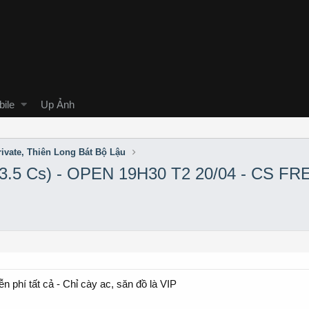
ile
Up Ảnh
ivate, Thiên Long Bát Bộ Lậu
.5 Cs) - OPEN 19H30 T2 20/04 - CS F
í tất cả - Chỉ cày ac, săn đồ là VIP