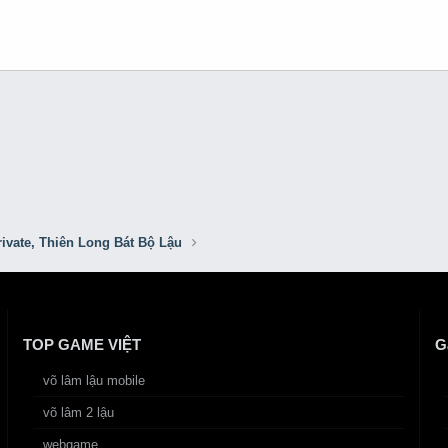
ivate, Thiên Long Bát Bộ Lậu
TOP GAME VIỆT
G
võ lâm lậu mobile
võ lâm 2 lậu
webgame