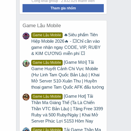
Công khai group · 2.832.025 thành viên
Tham gia nhóm
Game Lậu Mobile
🔥Siêu phẩm Tiên
Game Lậu Mobile
Hiệp Mobile 2026🔥 - 💥Chỉ cần vào
game nhận ngay CODE, VIP, RUBY
& KIM CƯƠNG miễn phí 💥
[Game Mới] Tải
Game Lậu Mobile
Game Huyết Cảnh Chi Vực Mobile
(Hư Linh Tam Quốc Bản Lậu) | Khai
Mở Server S10-Xuân Thu | Huyền
thoại game Tam Quốc AFK đấu tướng
[Game Hot] Tải
Game Lậu Mobile
Thần Ma Giáng Thế (Ta Là Chiến
Thần VTC Bản Lậu) | Tặng Free 3399
Ruby và 500 Ruby/Ngày | Khai Mở
Server Phúc Lợi S153 Hôm Nay
Tải Game Thần Ma
Game Lậu Mobile