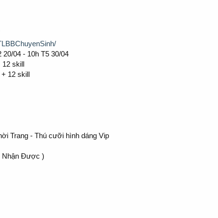
pTLBBChuyenSinh/
20/04 - 10h T5 30/04
12 skill
+ 12 skill
ời Trang - Thú cưỡi hình dáng Vip
s Nhận Được )