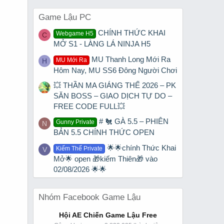
Game Lậu PC
CHÍNH THỨC KHAI
Webgame H5
C
MỞ S1 - LÀNG LÁ NINJA H5
MU Thanh Long Mới Ra
MU Mới Ra
H
Hôm Nay, MU SS6 Đông Người Chơi
💥 THẦN MA GIÁNG THẾ 2026 – PK
SĂN BOSS – GIAO DỊCH TỰ DO –
FREE CODE FULL💥
# 🐔 GÀ 5.5 – PHIÊN
Gunny Private
N
BẢN 5.5 CHÍNH THỨC OPEN
🌟🌟chính Thức Khai
Kiếm Thế Private
V
Mở🌟 open 🎁kiếm Thiên🎁 vào
02/08/2026 🌟🌟
Nhóm Facebook Game Lậu
Hội AE Chiến Game Lậu Free