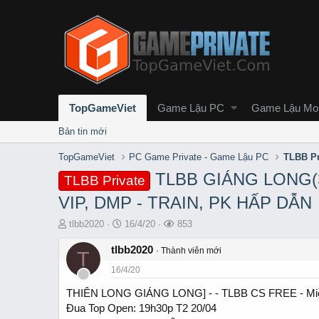
TopGameViet
Game Lậu PC
Game Lậu Mob
Bản tin mới
TopGameViet
PC Game Private - Game Lậu PC
TLBB Pr
TLBB GIÁNG LONG(3
TLBB Private
VIP, DMP - TRAIN, PK HẤP DẪN
T
S
L
tlbb2020
16/4/20
853
h
t
ư
r
tlbb2020
a
ợ
Thành viên mới
T
e
r
t
16/4/20
a
t
x
d
d
e
THIÊN LONG GIÁNG LONG] - - TLBB CS FREE - Miễn ph
s
a
m
Đua Top Open: 19h30p T2 20/04
t
t