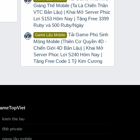
Giáng Thế Mobile (Ta Là Chiến Thần
VTC Bản Lậu) | Khai Mở Server Phúc
Lợi S153 Hôm Nay | Tặng Free 3399
Ruby và 500 Ruby/Ngày
Tải Game Phù Sinh
Game Lậu Mobile
Mộng Mobile (Thiên Cơ Quyền 4D -
Chiến Giới 4D Bản Lậu) | Khai Mở
Server Phúc Lợi S240 Hôm Nay |
Tặng Free Code 1 Tỷ Kim Cương
ameTopViet
kiem the lau
tlbb private
game lậu mobile