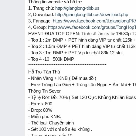
Thông tin website và hỗ trợ
a
e
1, Trang chủ:
http://gianglong-tlbb.us
r
t
2, Download:
http://gianglong-tlbb.us/download.php
e
3, Fanpage:
https://www.facebook.com/tl.gianglongPK/
r
4, Group:
https://www.facebook.com/groups/TongHo
EVENT ĐUA TOP OPEN: Tính số lần cs từ 19h30p T2 
- Top 1 : 2m ĐMP + PET hình dáng VIP tư chất 125k + 
- Top 2 : 1.5m ĐMP + PET hình dáng VIP tư chất 113k 
- Top 3 : 1m ĐMP + PET Vip tư chất 83k 12 skill
- Top 4 -10 : 500k ĐMP
*******************************************
Hỗ Trợ Tân Thủ
- Nhận Vàng + KNB ( Để mua đồ )
- Free Trùng Lâu Giới + Trùng Lâu Ngọc + Ám khí + Th
Thông Tin Sever
- Tỷ lệ Rớt Đồ: 70% ( Set 120 Cực Khủng Khi ăn Bos
- Exp: x 800
- Drop: 80%
- Miễn phí: KNB.
- Thể loại: Chuyển sinh
- Sét 100 với chỉ số siêu khủng .
- Trang bị ngọc cấp 10