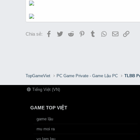
Facebook
Twitter
Reddit
Pinterest
Tumblr
WhatsApp
Email
Link
Chia sẻ:
TopGameViet
PC Game Private - Game Lậu PC
TLBB Pr
Tiếng Việt (VN)
GAME TOP VIỆT
game lậu
mu moi ra
vo lam lau