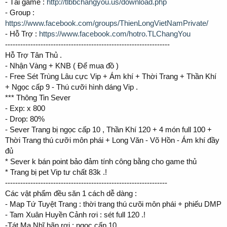
- Tải game :
http://tlbbchangyou.us/download.php
- Group :
https://www.facebook.com/groups/ThienLongVietNamPrivate/
- Hỗ Trợ :
https://www.facebook.com/hotro.TLChangYou
-----------------------------------------------------------------
Hỗ Trợ Tân Thủ .
- Nhận Vàng + KNB ( Để mua đồ )
- Free Sét Trùng Lâu cực Vip + Ám khí + Thời Trang + Thần Khí
+ Ngọc cấp 9 - Thú cưỡi hình dáng Vip .
*** Thông Tin Sever
- Exp: x 800
- Drop: 80%
- Sever Trang bị ngọc cấp 10 , Thần Khí 120 + 4 món full 100 +
Thời Trang thú cưỡi môn phái + Long Văn - Võ Hồn - Ám khí đầy
đủ
* Sever k bán point bảo đảm tính công bằng cho game thủ
* Trang bị pet Vip tư chất 83k .!
----------------------------------------------------------------
Các vật phẩm đều săn 1 cách dễ dàng :
- Map Tứ Tuyệt Trang : thời trang thú cưõi môn phái + phiếu DMP
- Tam Xuân Huyền Cảnh rơi : sét full 120 .!
-Tát Ma Nhĩ hãn rơi : ngọc cấp 10