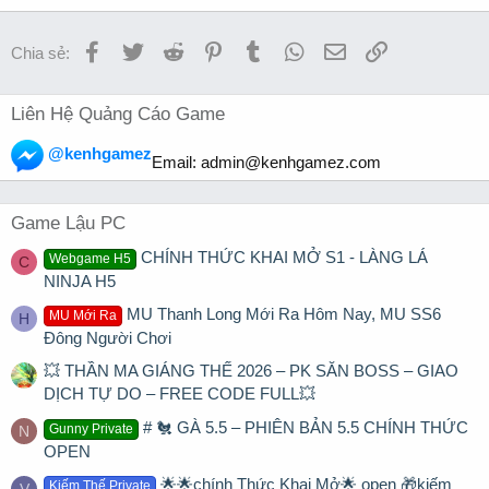
Facebook
Twitter
Reddit
Pinterest
Tumblr
WhatsApp
Email
Link
Chia sẻ:
Liên Hệ Quảng Cáo Game
@kenhgamez
Email:
admin@kenhgamez.com
Game Lậu PC
CHÍNH THỨC KHAI MỞ S1 - LÀNG LÁ
Webgame H5
C
NINJA H5
MU Thanh Long Mới Ra Hôm Nay, MU SS6
MU Mới Ra
H
Đông Người Chơi
💥 THẦN MA GIÁNG THẾ 2026 – PK SĂN BOSS – GIAO
DỊCH TỰ DO – FREE CODE FULL💥
# 🐔 GÀ 5.5 – PHIÊN BẢN 5.5 CHÍNH THỨC
Gunny Private
N
OPEN
🌟🌟chính Thức Khai Mở🌟 open 🎁kiếm
Kiếm Thế Private
V