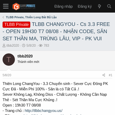
Đăng nhập
Đăng ký
TLBB Private, Thiên Long Bát Bộ Lậu
TLBB CHANGYOU - Cs 3.3 FREE
TLBB Private
- OPEN 19H30 T7 08/08 - NHẬN CODE, SĂN
SET THẦN MA, TRÙNG LÂU, VIP - PK VUI
T
S
L
tlbb2020
5/8/20
783
h
t
ư
r
a
ợ
tlbb2020
T
e
r
t
Thành viên mới
a
t
x
d
d
e
s
a
m
5/8/20
#1
t
t
a
e
Thiên Long ChangYou - 3.3 Chuyển sinh - Sever Cực Đông PK
r
Cực Đã - Miễn Phí 100% - Săn là có Tất Cả .!
t
Sever Không Lag, Không Diss - Chất Lượng - Không Cần Nạp
e
Thẻ - Sét Thần Ma Cực Khủng .!
r
Open : 19h30 T7 08/08
- Trang chủ :
http://tlbbchangyou.us/