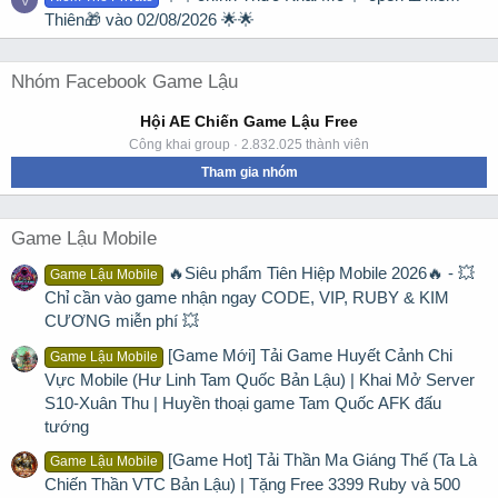
Thiên🎁 vào 02/08/2026 🌟🌟
Nhóm Facebook Game Lậu
Hội AE Chiến Game Lậu Free
Công khai group · 2.832.025 thành viên
Tham gia nhóm
Game Lậu Mobile
🔥Siêu phẩm Tiên Hiệp Mobile 2026🔥 - 💥
Game Lậu Mobile
Chỉ cần vào game nhận ngay CODE, VIP, RUBY & KIM
CƯƠNG miễn phí 💥
[Game Mới] Tải Game Huyết Cảnh Chi
Game Lậu Mobile
Vực Mobile (Hư Linh Tam Quốc Bản Lậu) | Khai Mở Server
S10-Xuân Thu | Huyền thoại game Tam Quốc AFK đấu
tướng
[Game Hot] Tải Thần Ma Giáng Thế (Ta Là
Game Lậu Mobile
Chiến Thần VTC Bản Lậu) | Tặng Free 3399 Ruby và 500