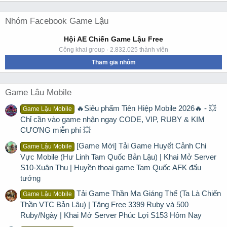
Nhóm Facebook Game Lậu
Hội AE Chiến Game Lậu Free
Công khai group · 2.832.025 thành viên
Tham gia nhóm
Game Lậu Mobile
🔥Siêu phẩm Tiên Hiệp Mobile 2026🔥 - 💥
Game Lậu Mobile
Chỉ cần vào game nhận ngay CODE, VIP, RUBY & KIM
CƯƠNG miễn phí 💥
[Game Mới] Tải Game Huyết Cảnh Chi
Game Lậu Mobile
Vực Mobile (Hư Linh Tam Quốc Bản Lậu) | Khai Mở Server
S10-Xuân Thu | Huyền thoại game Tam Quốc AFK đấu
tướng
Tải Game Thần Ma Giáng Thế (Ta Là Chiến
Game Lậu Mobile
Thần VTC Bản Lậu) | Tặng Free 3399 Ruby và 500
Ruby/Ngày | Khai Mở Server Phúc Lợi S153 Hôm Nay