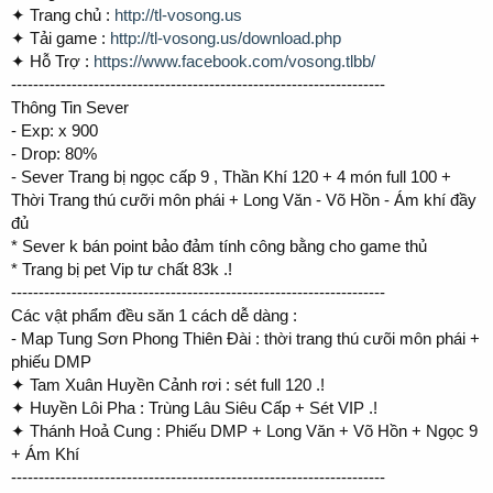
✦ Trang chủ :
http://tl-vosong.us
✦ Tải game :
http://tl-vosong.us/download.php
✦ Hỗ Trợ :
https://www.facebook.com/vosong.tlbb/
--------------------------------------------------------------------
Thông Tin Sever
- Exp: x 900
- Drop: 80%
- Sever Trang bị ngọc cấp 9 , Thần Khí 120 + 4 món full 100 +
Thời Trang thú cưỡi môn phái + Long Văn - Võ Hồn - Ám khí đầy
đủ
* Sever k bán point bảo đảm tính công bằng cho game thủ
* Trang bị pet Vip tư chất 83k .!
--------------------------------------------------------------------
Các vật phẩm đều săn 1 cách dễ dàng :
- Map Tung Sơn Phong Thiên Đài : thời trang thú cưõi môn phái +
phiếu DMP
✦ Tam Xuân Huyền Cảnh rơi : sét full 120 .!
✦ Huyền Lôi Pha : Trùng Lâu Siêu Cấp + Sét VIP .!
✦ Thánh Hoả Cung : Phiếu DMP + Long Văn + Võ Hồn + Ngọc 9
+ Ám Khí
--------------------------------------------------------------------