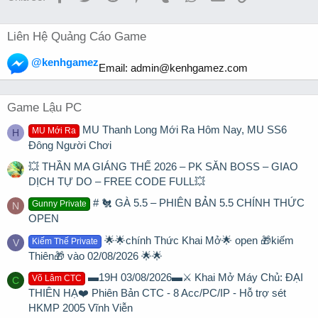
Liên Hệ Quảng Cáo Game
@kenhgamez
Email:
admin@kenhgamez.com
Game Lậu PC
MU Thanh Long Mới Ra Hôm Nay, MU SS6
MU Mới Ra
H
Đông Người Chơi
💥 THẦN MA GIÁNG THẾ 2026 – PK SĂN BOSS – GIAO
DỊCH TỰ DO – FREE CODE FULL💥
# 🐔 GÀ 5.5 – PHIÊN BẢN 5.5 CHÍNH THỨC
Gunny Private
N
OPEN
🌟🌟chính Thức Khai Mở🌟 open 🎁kiếm
Kiếm Thế Private
V
Thiên🎁 vào 02/08/2026 🌟🌟
▬19H 03/08/2026▬⚔️ Khai Mở Máy Chủ: ĐẠI
Võ Lâm CTC
C
THIÊN HẠ❤️ Phiên Bản CTC - 8 Acc/PC/IP - Hỗ trợ sét
HKMP 2005 Vĩnh Viễn