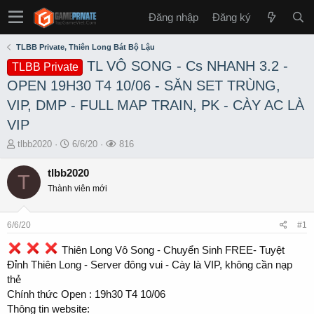
Đăng nhập
Đăng ký
TLBB Private, Thiên Long Bát Bộ Lậu
TL VÔ SONG - Cs NHANH 3.2 -
TLBB Private
OPEN 19H30 T4 10/06 - SĂN SET TRÙNG,
VIP, DMP - FULL MAP TRAIN, PK - CÀY AC LÀ
VIP
T
S
L
tlbb2020
6/6/20
816
h
t
ư
r
a
ợ
tlbb2020
T
e
r
t
Thành viên mới
a
t
x
d
d
e
s
a
m
6/6/20
#1
t
t
a
e
Thiên Long Vô Song - Chuyển Sinh FREE- Tuyệt
r
Đỉnh Thiên Long - Server đông vui - Cày là VIP, không cần nạp
t
thẻ
e
Chính thức Open : 19h30 T4 10/06
r
Thông tin website: