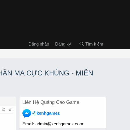
Đăng nhập
Đăng ký
Tìm kiếm
 THẦN MA CỰC KHỦNG - MIỄN
Liên Hệ Quảng Cáo Game
#1
@kenhgamez
Email:
admin@kenhgamez.com