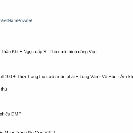
gVietNamPrivate/
 Thần Khí + Ngọc cấp 9 - Thú cưỡi hình dáng Vip .
full 100 + Thời Trang thú cưỡi môn phái + Long Văn - Võ Hồn - Ám kh
 thủ
+ phiếu DMP
n Ma + Trùng lâu Cực VIP .!