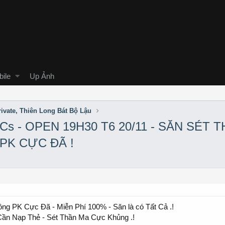
ile
Up Ảnh
ivate, Thiên Long Bát Bộ Lậu
 Cs - OPEN 19H30 T6 20/11 - SĂN SÉT
PK CỰC ĐÃ !
ng PK Cực Đã - Miễn Phí 100% - Săn là có Tất Cả .!
Cần Nạp Thẻ - Sét Thần Ma Cực Khủng .!