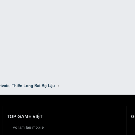
ivate, Thiên Long Bát Bộ Lậu
TOP GAME VIỆT
G
võ lâm lậu mobile