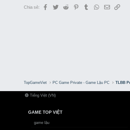
Facebook
Twitter
Reddit
Pinterest
Tumblr
WhatsApp
Email
Link
Chia sẻ:
TopGameViet
PC Game Private - Game Lậu PC
TLBB Pr
Tiếng Việt (VN)
GAME TOP VIỆT
game lậu