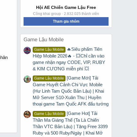
Hội AE Chiến Game Lậu Free
Công khai group · 2.832.025 thành viên
Tham gia nhóm
Game Lậu Mobile
🔥Siêu phẩm Tiên
Game Lậu Mobile
Hiệp Mobile 2026🔥 - 💥Chỉ cần vào
nhân
game nhận ngay CODE, VIP, RUBY
& KIM CƯƠNG miễn phí 💥
[Game Mới] Tải
Game Lậu Mobile
Game Huyết Cảnh Chi Vực Mobile
(Hư Linh Tam Quốc Bản Lậu) | Khai
Mở Server S10-Xuân Thu | Huyền
thoại game Tam Quốc AFK đấu tướng
[Game Hot] Tải
Game Lậu Mobile
Thần Ma Giáng Thế (Ta Là Chiến
Thần VTC Bản Lậu) | Tặng Free 3399
Ruby và 500 Ruby/Ngày | Khai Mở