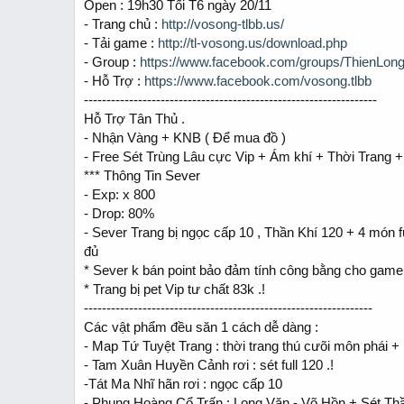
Open : 19h30 Tối T6 ngày 20/11
a
e
- Trang chủ :
http://vosong-tlbb.us/
r
t
- Tải game :
http://tl-vosong.us/download.php
e
- Group :
https://www.facebook.com/groups/ThienLon
r
- Hỗ Trợ :
https://www.facebook.com/vosong.tlbb
-----------------------------------------------------------------
Hỗ Trợ Tân Thủ .
- Nhận Vàng + KNB ( Để mua đồ )
- Free Sét Trùng Lâu cực Vip + Ám khí + Thời Trang +
*** Thông Tin Sever
- Exp: x 800
- Drop: 80%
- Sever Trang bị ngọc cấp 10 , Thần Khí 120 + 4 món 
đủ
* Sever k bán point bảo đảm tính công bằng cho game
* Trang bị pet Vip tư chất 83k .!
----------------------------------------------------------------
Các vật phẩm đều săn 1 cách dễ dàng :
- Map Tứ Tuyệt Trang : thời trang thú cưõi môn phái 
- Tam Xuân Huyền Cảnh rơi : sét full 120 .!
-Tát Ma Nhĩ hãn rơi : ngọc cấp 10
- Phụng Hoàng Cổ Trấn : Long Văn - Võ Hồn + Sét Thầ