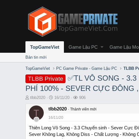
TopGameViet
Game Lậu PC
Game Lậu Mob
Bản tin mới
TopGameViet
PC Game Private - Game Lậu PC
TLBB Pr
✅TL VÔ SONG - 3.3
TLBB Private
PHÍ 100% - SEVER CỰC ĐÔNG ,
T
S
L
tlbb2020
16/11/20
906
h
t
ư
r
tlbb2020
a
ợ
Thành viên mới
T
e
r
t
16/11/20
a
t
x
d
d
e
Thiên Long Vô Song - 3.3 Chuyển sinh - Sever Cực Đô
s
a
m
Sever Không Lag, Không Diss - Chất Lượng - Không 
t
t