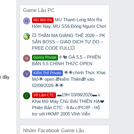
Game Lậu PC
MU Thanh Long Mới Ra
MU Mới Ra
H
Hôm Nay, MU SS6 Đông Người Chơi
💥 THẦN MA GIÁNG THẾ 2026 – PK
SĂN BOSS – GIAO DỊCH TỰ DO –
FREE CODE FULL💥
# 🐔 GÀ 5.5 – PHIÊN
Gunny Private
N
BẢN 5.5 CHÍNH THỨC OPEN
🌟🌟chính Thức Khai
Kiếm Thế Private
V
í đầy
Mở🌟 open 🎁kiếm Thiên🎁 vào
02/08/2026 🌟🌟
▬19H 03/08/2026▬⚔️
Võ Lâm CTC
C
Khai Mở Máy Chủ: ĐẠI THIÊN HẠ❤️
Phiên Bản CTC - 8 Acc/PC/IP - Hỗ
trợ sét HKMP 2005 Vĩnh Viễn
Nhóm Facebook Game Lậu