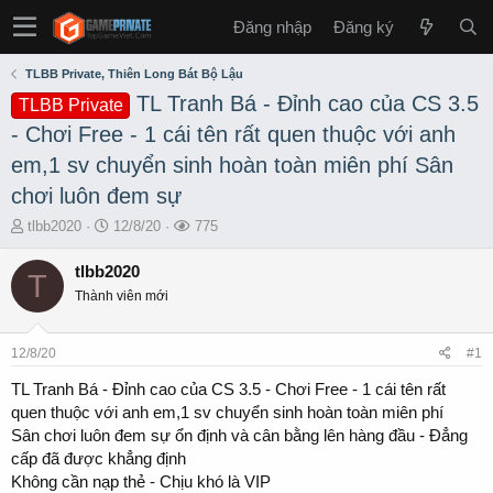
Đăng nhập
Đăng ký
TLBB Private, Thiên Long Bát Bộ Lậu
TL Tranh Bá - Đỉnh cao của CS 3.5
TLBB Private
- Chơi Free - 1 cái tên rất quen thuộc với anh
em,1 sv chuyển sinh hoàn toàn miên phí Sân
chơi luôn đem sự
T
S
L
tlbb2020
12/8/20
775
h
t
ư
r
a
ợ
tlbb2020
T
e
r
t
Thành viên mới
a
t
x
d
d
e
s
a
m
12/8/20
#1
t
t
a
e
TL Tranh Bá - Đỉnh cao của CS 3.5 - Chơi Free - 1 cái tên rất
r
quen thuộc với anh em,1 sv chuyển sinh hoàn toàn miên phí
t
Sân chơi luôn đem sự ổn định và cân bằng lên hàng đầu - Đẳng
e
cấp đã được khẳng định
r
Không cần nạp thẻ - Chịu khó là VIP