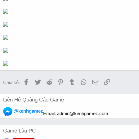
Facebook
Twitter
Reddit
Pinterest
Tumblr
WhatsApp
Email
Link
Chia sẻ:
Liên Hệ Quảng Cáo Game
@kenhgamez
Email:
admin@kenhgamez.com
Game Lậu PC