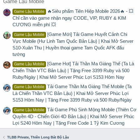
Game Lậu Mobile
🔥Siêu phẩm Tiên Hiệp Mobile 2026🔥 - 💥
Game Lậu Mobile
Chỉ cần vào game nhận ngay CODE, VIP, RUBY & KIM
CƯƠNG miễn phí 💥
[Game Mới] Tải Game Huyết Cảnh Chi
Game Lậu Mobile
Vực Mobile (Hư Linh Tam Quốc Bản Lậu) | Khai Mở Server
S10-Xuân Thu | Huyền thoại game Tam Quốc AFK đấu
tướng
[Game Hot] Tải Thần Ma Giáng Thế (Ta Là
Game Lậu Mobile
Chiến Thần VTC Bản Lậu) | Tặng Free 3399 Ruby và 500
Ruby/Ngày | Khai Mở Server Phúc Lợi S153 Hôm Nay
Tải Game Thần Ma Giáng Thế Mobile (Ta
Game Lậu Mobile
Là Chiến Thần VTC Bản Lậu) | Khai Mở Server Phúc Lợi
S153 Hôm Nay | Tặng Free 3399 Ruby và 500 Ruby/Ngày
Tải Game Phù Sinh Mộng Mobile (Thiên Cơ
Game Lậu Mobile
Quyền 4D - Chiến Giới 4D Bản Lậu) | Khai Mở Server Phúc
Lợi S240 Hôm Nay | Tặng Free Code 1 Tỷ Kim Cương
TLBB Private, Thiên Long Bát Bộ Lậu