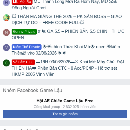
MU Thanh Long Mới Ra Hôm Nay, MU SS6
MU Mới Ra
H
Đông Người Chơi
💥 THẦN MA GIÁNG THẾ 2026 – PK SĂN BOSS – GIAO
DỊCH TỰ DO – FREE CODE FULL💥
# 🐔 GÀ 5.5 – PHIÊN BẢN 5.5 CHÍNH THỨC
Gunny Private
N
OPEN
🌟🌟chính Thức Khai Mở🌟 open 🎁kiếm
Kiếm Thế Private
V
Thiên🎁 vào 02/08/2026 🌟🌟
▬19H 03/08/2026▬⚔️ Khai Mở Máy Chủ: ĐẠI
Võ Lâm CTC
C
THIÊN HẠ❤️ Phiên Bản CTC - 8 Acc/PC/IP - Hỗ trợ sét
HKMP 2005 Vĩnh Viễn
Nhóm Facebook Game Lậu
Hội AE Chiến Game Lậu Free
Công khai group · 2.832.025 thành viên
Tham gia nhóm