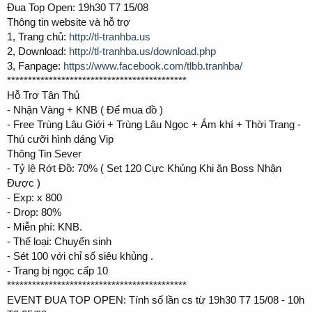
Đua Top Open: 19h30 T7 15/08
Thông tin website và hỗ trợ
1, Trang chủ:
http://tl-tranhba.us
2, Download:
http://tl-tranhba.us/download.php
3, Fanpage:
https://www.facebook.com/tlbb.tranhba/
*******************************************
Hỗ Trợ Tân Thủ
- Nhận Vàng + KNB ( Để mua đồ )
- Free Trùng Lâu Giới + Trùng Lâu Ngọc + Ám khí + Thời Trang -
Thú cưỡi hình dáng Vip
Thông Tin Sever
- Tỷ lệ Rớt Đồ: 70% ( Set 120 Cực Khủng Khi ăn Boss Nhận
Được )
- Exp: x 800
- Drop: 80%
- Miễn phí: KNB.
- Thể loại: Chuyển sinh
- Sét 100 với chỉ số siêu khủng .
- Trang bị ngọc cấp 10
*******************************************
EVENT ĐUA TOP OPEN: Tính số lần cs từ 19h30 T7 15/08 - 10h