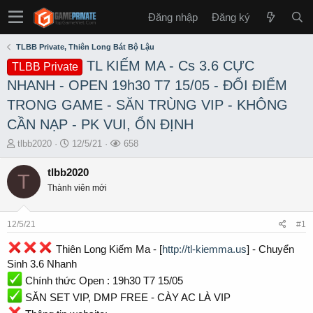
Đăng nhập
Đăng ký
TLBB Private, Thiên Long Bát Bộ Lậu
TL KIẾM MA - Cs 3.6 CỰC
TLBB Private
NHANH - OPEN 19h30 T7 15/05 - ĐỔI ĐIỂM
TRONG GAME - SĂN TRÙNG VIP - KHÔNG
CẦN NẠP - PK VUI, ỔN ĐỊNH
T
S
L
tlbb2020
12/5/21
658
h
t
ư
r
a
ợ
tlbb2020
T
e
r
t
Thành viên mới
a
t
x
d
d
e
s
a
m
12/5/21
#1
t
t
a
e
Thiên Long Kiếm Ma - [
http://tl-kiemma.us
] - Chuyển
r
Sinh 3.6 Nhanh
t
Chính thức Open : 19h30 T7 15/05
e
r
SĂN SET VIP, DMP FREE - CÀY AC LÀ VIP