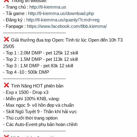
Thông tin website:
- Trang chủ :
http://tl-kiemma.us
- Tải game :
http://tl-kiemma.us/download.php
- Đăng ký :
http://tl-kiemma.us/quanly/?cmd=reg
- Fanpage :
https://www.facebook.com/tlbb.kiemma/
-----------------------------------------
Giải thưởng đua top Open: Tính từ lúc Open đến 10h T3
25/05
- Top 1 : 2.0M DMP - pet 125k 12 skill
- Top 2 : 1.5M DMP - pet 113k 12 skill
- Top 3 : 1.M DMP - pet 83k 12 skill
- Top 4 -10 : 500k DMP
-----------------------------------------
Tính Năng HOT phiên bản
- Exp x 1500 - Drop x3
- Miễn phí 100% KNB, vàng:
- Max ngọc 9- võ hồn đẹp và chuẩn
- Skill Ngũ Tuyệt 9 - Thần khí hải vực
- Thú cưỡi thời trang option
- Các Auto-Event phụ bản hoàn chỉnh
-----------------------------------------