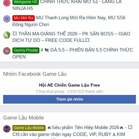
CHÍNH THỨC KHAI MỞ S1 - LÀNG LÁ
Webgame H5
C
NINJA H5
MU Thanh Long Mới Ra Hôm Nay, MU SS6
MU Mới Ra
H
Đông Người Chơi
💥 THẦN MA GIÁNG THẾ 2026 – PK SĂN BOSS – GIAO
DỊCH TỰ DO – FREE CODE FULL💥
# 🐔 GÀ 5.5 – PHIÊN BẢN 5.5 CHÍNH THỨC
Gunny Private
N
OPEN
Nhóm Facebook Game Lậu
Hội AE Chiến Game Lậu Free
Công khai group · 2.832.025 thành viên
Tham gia nhóm
Game Lậu Mobile
🔥Siêu phẩm Tiên Hiệp Mobile 2026🔥 - 💥
Game Lậu Mobile
Chỉ cần vào game nhận ngay CODE, VIP, RUBY & KIM