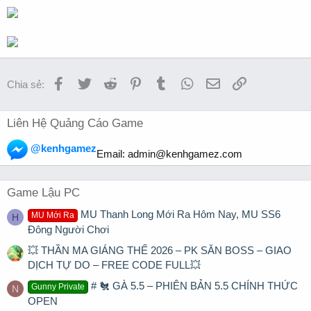
Facebook
Twitter
Reddit
Pinterest
Tumblr
WhatsApp
Email
Link
Chia sẻ:
Liên Hệ Quảng Cáo Game
@kenhgamez
Email:
admin@kenhgamez.com
Game Lậu PC
MU Thanh Long Mới Ra Hôm Nay, MU SS6
MU Mới Ra
H
Đông Người Chơi
💥 THẦN MA GIÁNG THẾ 2026 – PK SĂN BOSS – GIAO
DỊCH TỰ DO – FREE CODE FULL💥
# 🐔 GÀ 5.5 – PHIÊN BẢN 5.5 CHÍNH THỨC
Gunny Private
N
OPEN