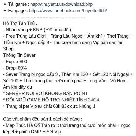
✦ Tải game :
http://tlhuyettu.us/download.php
✦ Fanpage :
https://www.facebook.com/huyettu.tlbb/
------------------------------------------------------
Hỗ Trợ Tân Thủ .
- Nhận Vàng + KNB ( Để mua đồ )
- Free Trùng Lâu Giới + Trùng Lâu Ngọc + Ám khí + Thời Trang +
Thần Khí + Ngọc cấp 9 - Thú cưỡi hình dáng Vip bán sẵn tại
Shop
Thông Tin Sever
- Exp: x 800
- Drop: 80%
- Sever Trang bị ngọc cấp 9 , Thần Khí 120 + Sét 120 Nội Ngoại +
Sét 100 + Thời Trang thú cưỡi môn phái + Long Văn - Võ Hồn -
Ám khí đầy đủ
* SERVER NÓI VỚI KHÔNG BÁN POINT
* ĐỘI NGŨ GAME HỘ TRỢ NHIỆT TÌNH 24/24
* Trang bị pet Vip tư chất 63k 83k cực khủng .!
--------------------------------------------------
Các vật phẩm đều săn 1 cách dễ dàng :
- Map Thúc Hà Cổ Trấn rơi : thời trang thú cưõi môn phái + ngọc
kép 9 + phiếu DMP + Sét Vip