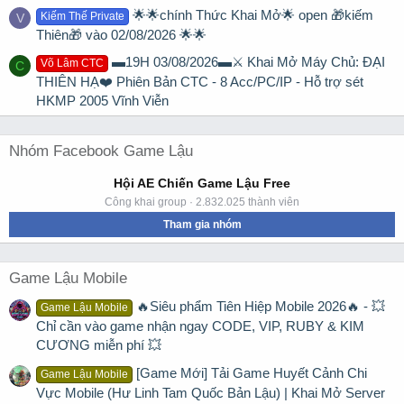
🌟🌟chính Thức Khai Mở🌟 open 🎁kiếm
Kiếm Thế Private
V
Thiên🎁 vào 02/08/2026 🌟🌟
▬19H 03/08/2026▬⚔️ Khai Mở Máy Chủ: ĐẠI
Võ Lâm CTC
C
THIÊN HẠ❤️ Phiên Bản CTC - 8 Acc/PC/IP - Hỗ trợ sét
HKMP 2005 Vĩnh Viễn
Nhóm Facebook Game Lậu
Hội AE Chiến Game Lậu Free
Công khai group · 2.832.025 thành viên
Tham gia nhóm
Game Lậu Mobile
🔥Siêu phẩm Tiên Hiệp Mobile 2026🔥 - 💥
Game Lậu Mobile
Chỉ cần vào game nhận ngay CODE, VIP, RUBY & KIM
CƯƠNG miễn phí 💥
[Game Mới] Tải Game Huyết Cảnh Chi
Game Lậu Mobile
Vực Mobile (Hư Linh Tam Quốc Bản Lậu) | Khai Mở Server