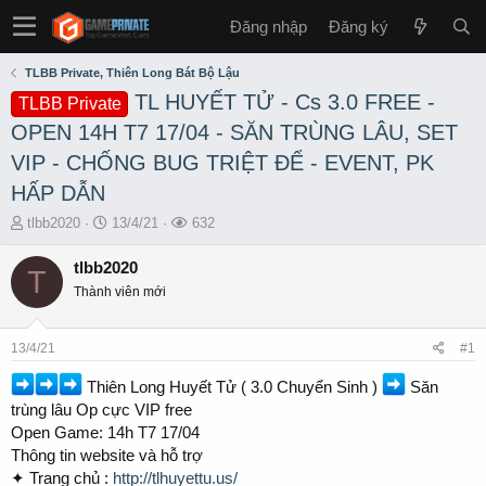
Đăng nhập
Đăng ký
TLBB Private, Thiên Long Bát Bộ Lậu
TL HUYẾT TỬ - Cs 3.0 FREE -
TLBB Private
OPEN 14H T7 17/04 - SĂN TRÙNG LÂU, SET
VIP - CHỐNG BUG TRIỆT ĐỂ - EVENT, PK
HẤP DẪN
T
S
L
tlbb2020
13/4/21
632
h
t
ư
r
a
ợ
tlbb2020
T
e
r
t
Thành viên mới
a
t
x
d
d
e
s
a
m
13/4/21
#1
t
t
a
e
Thiên Long Huyết Tử ( 3.0 Chuyển Sinh )
Săn
r
trùng lâu Op cực VIP free
t
Open Game: 14h T7 17/04
e
Thông tin website và hỗ trợ
r
✦ Trang chủ :
http://tlhuyettu.us/