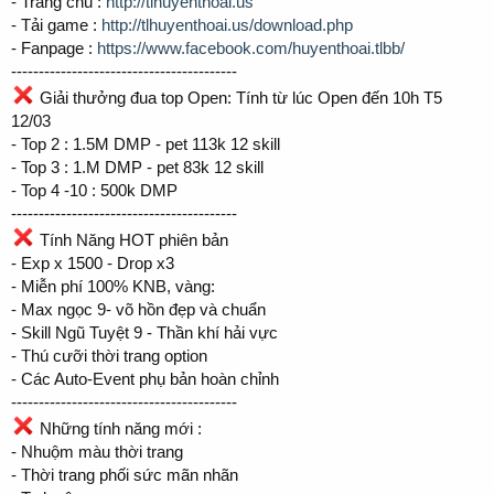
- Trang chủ :
http://tlhuyenthoai.us
- Tải game :
http://tlhuyenthoai.us/download.php
- Fanpage :
https://www.facebook.com/huyenthoai.tlbb/
-----------------------------------------
Giải thưởng đua top Open: Tính từ lúc Open đến 10h T5
12/03
- Top 2 : 1.5M DMP - pet 113k 12 skill
- Top 3 : 1.M DMP - pet 83k 12 skill
- Top 4 -10 : 500k DMP
-----------------------------------------
Tính Năng HOT phiên bản
- Exp x 1500 - Drop x3
- Miễn phí 100% KNB, vàng:
- Max ngọc 9- võ hồn đẹp và chuẩn
- Skill Ngũ Tuyệt 9 - Thần khí hải vực
- Thú cưỡi thời trang option
- Các Auto-Event phụ bản hoàn chỉnh
-----------------------------------------
Những tính năng mới :
- Nhuộm màu thời trang
- Thời trang phối sức mãn nhãn