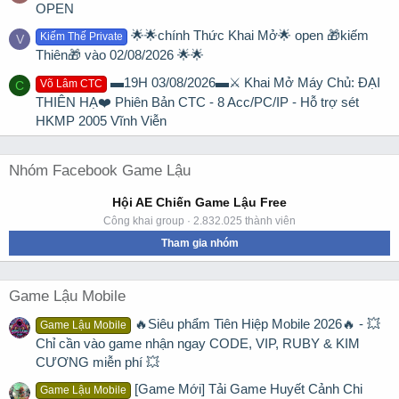
OPEN
🌟🌟chính Thức Khai Mở🌟 open 🎁kiếm
Kiếm Thế Private
V
Thiên🎁 vào 02/08/2026 🌟🌟
▬19H 03/08/2026▬⚔️ Khai Mở Máy Chủ: ĐẠI
Võ Lâm CTC
C
THIÊN HẠ❤️ Phiên Bản CTC - 8 Acc/PC/IP - Hỗ trợ sét
HKMP 2005 Vĩnh Viễn
Nhóm Facebook Game Lậu
Hội AE Chiến Game Lậu Free
Công khai group · 2.832.025 thành viên
Tham gia nhóm
Game Lậu Mobile
🔥Siêu phẩm Tiên Hiệp Mobile 2026🔥 - 💥
Game Lậu Mobile
Chỉ cần vào game nhận ngay CODE, VIP, RUBY & KIM
CƯƠNG miễn phí 💥
[Game Mới] Tải Game Huyết Cảnh Chi
Game Lậu Mobile