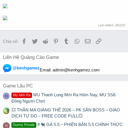
Last edited:
28/2/20
Facebook
Twitter
Reddit
Pinterest
Tumblr
WhatsApp
Email
Link
Chia sẻ:
Liên Hệ Quảng Cáo Game
@kenhgamez
Email:
admin@kenhgamez.com
Game Lậu PC
MU Thanh Long Mới Ra Hôm Nay, MU SS6
MU Mới Ra
H
Đông Người Chơi
💥 THẦN MA GIÁNG THẾ 2026 – PK SĂN BOSS – GIAO
DỊCH TỰ DO – FREE CODE FULL💥
# 🐔 GÀ 5.5 – PHIÊN BẢN 5.5 CHÍNH THỨC
Gunny Private
N