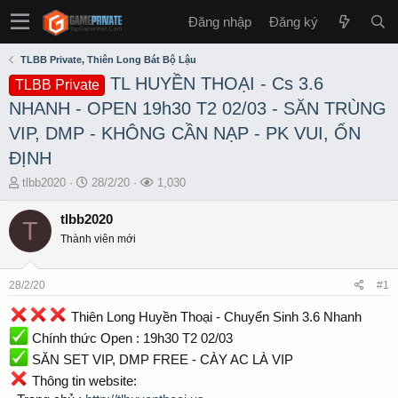
Đăng nhập
Đăng ký
TLBB Private, Thiên Long Bát Bộ Lậu
TL HUYỀN THOẠI - Cs 3.6
TLBB Private
NHANH - OPEN 19h30 T2 02/03 - SĂN TRÙNG
VIP, DMP - KHÔNG CẦN NẠP - PK VUI, ỔN
ĐỊNH
T
S
L
tlbb2020
28/2/20
1,030
h
t
ư
r
a
ợ
tlbb2020
T
e
r
t
Thành viên mới
a
t
x
d
d
e
s
a
m
28/2/20
#1
t
t
a
e
Thiên Long Huyền Thoại - Chuyển Sinh 3.6 Nhanh
r
Chính thức Open : 19h30 T2 02/03
t
e
SĂN SET VIP, DMP FREE - CÀY AC LÀ VIP
r
Thông tin website: