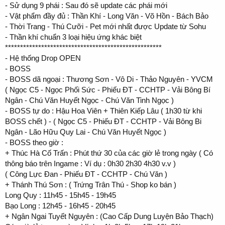
- Sử dụng 9 phái : Sau đó sẽ update các phái mới
- Vật phẩm đầy đủ : Thần Khí - Long Văn - Võ Hồn - Bách Bảo
- Thời Trang - Thú Cưỡi - Pet mới nhất được Update từ Sohu
- Thần khí chuẩn 3 loại hiệu ứng khác biệt
****************************************************
- Hệ thống Drop OPEN
- BOSS
- BOSS dã ngoại : Thương Sơn - Vô Di - Thảo Nguyên - YVCM
( Ngọc C5 - Ngọc Phối Sức - Phiếu ĐT - CCHTP - Vải Bông Bí
Ngân - Chú Văn Huyết Ngọc - Chú Văn Tinh Ngọc )
- BOSS tự do : Hậu Hoa Viên + Thiên Kiếp Lâu ( 1h30 từ khi
BOSS chết ) - ( Ngọc C5 - Phiếu ĐT - CCHTP - Vải Bông Bi
Ngân - Lão Hữu Quy Lai - Chú Văn Huyết Ngọc )
- BOSS theo giờ :
+ Thúc Hà Cố Trấn : Phút thứ 30 của các giờ lẻ trong ngày ( Có
thông báo trên Ingame : Ví dụ : 0h30 2h30 4h30 v.v )
( Công Lực Đan - Phiếu ĐT - CCHTP - Chú Văn )
+ Thánh Thú Sơn : ( Trứng Trân Thú - Shop ko bán )
Long Quy : 11h45 - 15h45 - 19h45
Bạo Long : 12h45 - 16h45 - 20h45
+ Ngân Ngai Tuyết Nguyên : (Cao Cấp Dung Luyện Bảo Thạch)