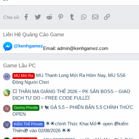
Facebook
Twitter
Reddit
Pinterest
Tumblr
WhatsApp
Email
Link
Chia sẻ:
Liên Hệ Quảng Cáo Game
@kenhgamez
Email:
admin@kenhgamez.com
Game Lậu PC
MU Thanh Long Mới Ra Hôm Nay, MU SS6
MU Mới Ra
H
Đông Người Chơi
💥 THẦN MA GIÁNG THẾ 2026 – PK SĂN BOSS – GIAO
DỊCH TỰ DO – FREE CODE FULL💥
# 🐔 GÀ 5.5 – PHIÊN BẢN 5.5 CHÍNH THỨC
Gunny Private
N
OPEN
🌟🌟chính Thức Khai Mở🌟 open 🎁kiếm
Kiếm Thế Private
V
Thiên🎁 vào 02/08/2026 🌟🌟