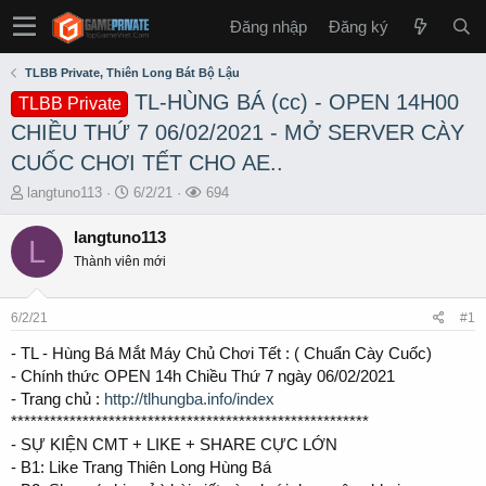
Đăng nhập
Đăng ký
TLBB Private, Thiên Long Bát Bộ Lậu
TL-HÙNG BÁ (cc) - OPEN 14H00
TLBB Private
CHIỀU THỨ 7 06/02/2021 - MỞ SERVER CÀY
CUỐC CHƠI TẾT CHO AE..
T
S
L
langtuno113
6/2/21
694
h
t
ư
r
a
ợ
langtuno113
L
e
r
t
Thành viên mới
a
t
x
d
d
e
s
a
m
6/2/21
#1
t
t
a
e
- TL - Hùng Bá Mắt Máy Chủ Chơi Tết : ( Chuẩn Cày Cuốc)
r
- Chính thức OPEN 14h Chiều Thứ 7 ngày 06/02/2021
t
- Trang chủ :
http://tlhungba.info/index
e
*******************************************************
r
- SỰ KIỆN CMT + LIKE + SHARE CỰC LỚN
- B1: Like Trang Thiên Long Hùng Bá