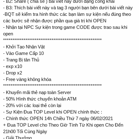
- B2: Share ( chia sẻ ) bài viết này dưới dạng công khai
- B3: Thích bài viết này và tag 3 người bạn bên dưới bài viết này
-BQT sẽ kiểm tra hình thức các bạn làm sự kiện nếu đúng theo
các bước sẽ nhận được phần qua giá trị khi OPEN
- Nhận tại NPC Sự kiện trong game CODE được trao sau khi
open
*****************************************************
- Khởi Tạo Nhận Vật
- Vào Game Cấp 10
- Trang Bị tân Thủ
- exp x10
- Drop x2
- Free vàng không khóa
*****************************************************
- Khuyến mãi thẻ nạp toàn Server
- 50% Hình thức chuyển khoản ATM
- 20% với các loại thẻ còn lại
- Sự Kiện Đua TOP Level khi OPEN chính thức :
- Chính thức OPEN 14h Chiều Thứ 7 ngày 06/02/2021
+ Đua TOP Level cho Theo Giờ Tính Từ Khi open Cho Đến
21h00 Tối Cùng Ngày
- Giải Thưởng