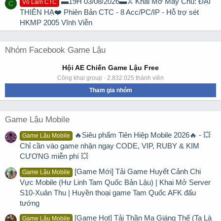
▬19H 03/08/2026▬⚔️ Khai Mở Máy Chủ: ĐẠI
Võ Lâm CTC
C
THIÊN HẠ❤️ Phiên Bản CTC - 8 Acc/PC/IP - Hỗ trợ sét
HKMP 2005 Vĩnh Viễn
Nhóm Facebook Game Lậu
Hội AE Chiến Game Lậu Free
Công khai group · 2.832.025 thành viên
Tham gia nhóm
Game Lậu Mobile
🔥Siêu phẩm Tiên Hiệp Mobile 2026🔥 - 💥
Game Lậu Mobile
Chỉ cần vào game nhận ngay CODE, VIP, RUBY & KIM
CƯƠNG miễn phí 💥
[Game Mới] Tải Game Huyết Cảnh Chi
Game Lậu Mobile
Vực Mobile (Hư Linh Tam Quốc Bản Lậu) | Khai Mở Server
S10-Xuân Thu | Huyền thoại game Tam Quốc AFK đấu
tướng
[Game Hot] Tải Thần Ma Giáng Thế (Ta Là
Game Lậu Mobile