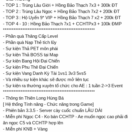
- TOP 1 : Trùng Lâu Giới + Hồng Bảo Thạch 7x3 + 300k ĐT
- TOP 2 : Trùng Lâu Ngọc + Hồng Bảo Thạch 7x2 + 200k ĐT
- TOP 3 : Hộ Uyển 9* VIP + Hồng Bảo Thạch 7 x2 + 200k ĐT
- TOP 4 - 10 : Hồng Bảo Thạch 7x1 + CCHTPx3 + 100k ĐMP
****************************************************
- Phần quà Thăng Cấp Level
- Phần quà Nạp Thẻ tích lũy
- Sự kiện Thả PET môn phái
- Sự kiện Thả BOSS tại Map
- Sự kiện Bang Hội Đại Chiến
- Sự kiện Phu Thê Đại Chiến
- Sự kiện Vang Danh Kỳ Tài 1vs1 3v3 5vs5
- Và nhiều sự kiện khác sẽ được mở liên tục
- Sự kiện ra thường xuyên tổ chức cho AE : 1 tuần 2->3 Event
****************************************************
- Thông tin Thiên Long Hùng Bá
[ Hệ thống Tính năng - Chức năng trong Game]
- Phiên bản 3.3.5 - Server cày cuốc chuẩn LÂU DÀI
- Miễn phí Ngọc C4 - Ko bán CCHTP - Ae muốn ngọc cao phải đi
ăn ngọc C5 và CCHTP hợp lên
- Miễn phí KNB + Vàng