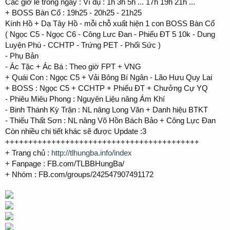
Các giờ lẻ trong ngày : Ví dụ : 1h 3h 5h ... 17h 19h 21h ...
+ BOSS Bàn Cổ : 19h25 - 20h25 - 21h25
Kính Hồ + Dạ Tây Hồ - mỗi chỗ xuất hiện 1 con BOSS Bàn Cổ
( Ngọc C5 - Ngọc C6 - Công Lưc Đan - Phiếu ĐT 5 10k - Dung
Luyện Phù - CCHTP - Trứng PET - Phối Sức )
- Phụ Bản
- Ác Tặc + Ác Bá : Theo giờ FPT + VNG
+ Quái Con : Ngọc C5 + Vải Bông Bí Ngân - Lão Hưu Quy Lai
+ BOSS : Ngọc C5 + CCHTP + Phiếu ĐT + Chưởng Cự YQ
- Phiêu Miêu Phong : Nguyên Liệu nâng Ám Khí
- Binh Thánh Kỳ Trận : NL nâng Long Văn + Danh hiệu BTKT
- Thiếu Thất Sơn : NL nâng Võ Hồn Bách Bảo + Công Lực Đan
Còn nhiều chi tiết khác sẽ được Update :3
++++++++++++++++++++++++++++++++++++++++++
+ Trang chủ :
http://tlhungba.info/index
+ Fanpage : FB.com/TLBBHungBa/
+ Nhóm : FB.com/groups/242547907491172