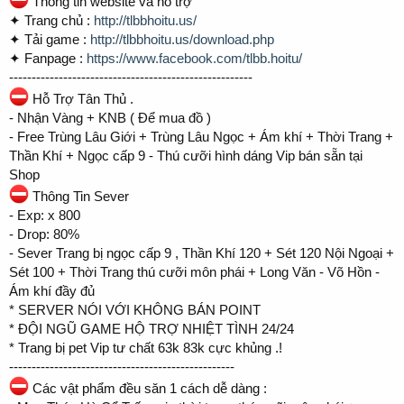
Thông tin website và hỗ trợ
✦ Trang chủ :
http://tlbbhoitu.us/
✦ Tải game :
http://tlbbhoitu.us/download.php
✦ Fanpage :
https://www.facebook.com/tlbb.hoitu/
------------------------------------------------------
Hỗ Trợ Tân Thủ .
- Nhận Vàng + KNB ( Để mua đồ )
- Free Trùng Lâu Giới + Trùng Lâu Ngọc + Ám khí + Thời Trang +
Thần Khí + Ngọc cấp 9 - Thú cưỡi hình dáng Vip bán sẵn tại
Shop
Thông Tin Sever
- Exp: x 800
- Drop: 80%
- Sever Trang bị ngọc cấp 9 , Thần Khí 120 + Sét 120 Nội Ngoại +
Sét 100 + Thời Trang thú cưỡi môn phái + Long Văn - Võ Hồn -
Ám khí đầy đủ
* SERVER NÓI VỚI KHÔNG BÁN POINT
* ĐỘI NGŨ GAME HỘ TRỢ NHIỆT TÌNH 24/24
* Trang bị pet Vip tư chất 63k 83k cực khủng .!
--------------------------------------------------
Các vật phẩm đều săn 1 cách dễ dàng :