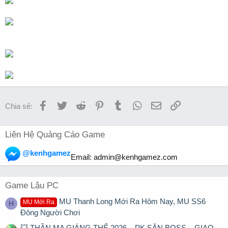
Facebook
Twitter
Reddit
Pinterest
Tumblr
WhatsApp
Email
Link
Chia sẻ:
Liên Hệ Quảng Cáo Game
@kenhgamez
Email:
admin@kenhgamez.com
Game Lậu PC
MU Thanh Long Mới Ra Hôm Nay, MU SS6
MU Mới Ra
H
Đông Người Chơi
💥 THẦN MA GIÁNG THẾ 2026 – PK SĂN BOSS – GIAO