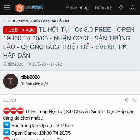
Đăng nhập
Đăng ký
TLBB Private, Thiên Long Bát Bộ Lậu
TL HỘI TỤ - Cs 3.0 FREE - OPEN
TLBB Private
19H30 T4 20/05 - NHẬN CODE, SĂN TRÙNG
LÂU - CHỐNG BUG TRIỆT ĐỂ - EVENT, PK
HẤP DẪN
T
S
L
tlbb2020
16/5/20
822
h
t
ư
r
a
ợ
tlbb2020
T
e
r
t
Thành viên mới
a
t
x
d
d
e
s
a
m
16/5/20
#1
t
t
a
e
Thiên Long Hội Tụ ( 3.0 Chuyển Sinh ) - Cực Hấp dẫn
r
đáng để chơi nhất .!
t
Săn trùng lâu Op cực VIP free
e
r
Open Game: 19h30 T4 20/05