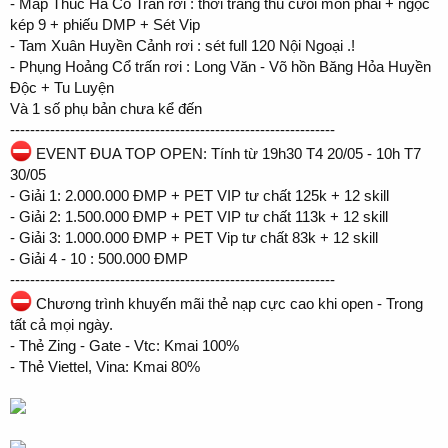
- Map Thúc Hà Cổ Trấn rơi : thời trang thú cưõi môn phái + ngọc
kép 9 + phiếu DMP + Sét Vip
- Tam Xuân Huyền Cảnh rơi : sét full 120 Nội Ngoại .!
- Phụng Hoảng Cổ trấn rơi : Long Văn - Võ hồn Băng Hỏa Huyền
Độc + Tu Luyện
Và 1 số phụ bản chưa kể đến
-----------------------------------------------------------------
EVENT ĐUA TOP OPEN: Tính từ 19h30 T4 20/05 - 10h T7
30/05
- Giải 1: 2.000.000 ĐMP + PET VIP tư chất 125k + 12 skill
- Giải 2: 1.500.000 ĐMP + PET VIP tư chất 113k + 12 skill
- Giải 3: 1.000.000 ĐMP + PET Vip tư chất 83k + 12 skill
- Giải 4 - 10 : 500.000 ĐMP
-----------------------------------------------------------------
Chương trình khuyến mãi thẻ nạp cực cao khi open - Trong
tất cả mọi ngày.
- Thẻ Zing - Gate - Vtc: Kmai 100%
- Thẻ Viettel, Vina: Kmai 80%