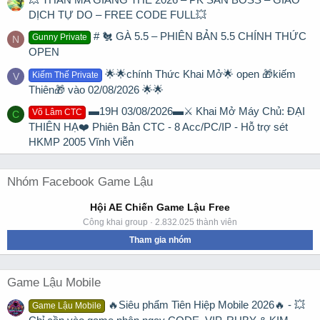
DỊCH TỰ DO – FREE CODE FULL💥
# 🐔 GÀ 5.5 – PHIÊN BẢN 5.5 CHÍNH THỨC
Gunny Private
N
OPEN
🌟🌟chính Thức Khai Mở🌟 open 🎁kiếm
Kiếm Thế Private
V
Thiên🎁 vào 02/08/2026 🌟🌟
▬19H 03/08/2026▬⚔️ Khai Mở Máy Chủ: ĐẠI
Võ Lâm CTC
C
THIÊN HẠ❤️ Phiên Bản CTC - 8 Acc/PC/IP - Hỗ trợ sét
HKMP 2005 Vĩnh Viễn
Nhóm Facebook Game Lậu
Hội AE Chiến Game Lậu Free
Công khai group · 2.832.025 thành viên
Tham gia nhóm
Game Lậu Mobile
🔥Siêu phẩm Tiên Hiệp Mobile 2026🔥 - 💥
Game Lậu Mobile