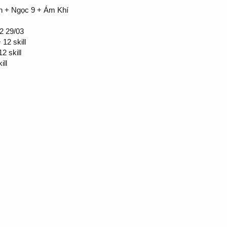
n + Ngọc 9 + Ám Khí
2 29/03
12 skill
2 skill
ill