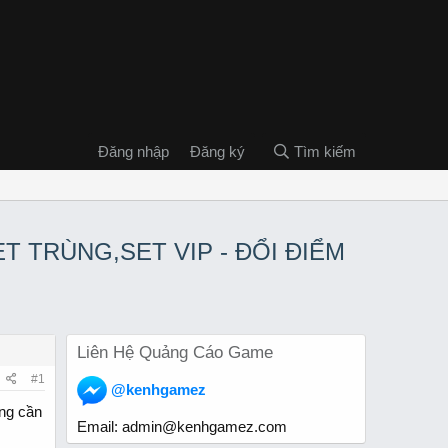
Đăng nhập
Đăng ký
Tìm kiếm
SET TRÙNG,SET VIP - ĐỔI ĐIỂM
Liên Hệ Quảng Cáo Game
#1
@kenhgamez
ông cần
Email:
admin@kenhgamez.com