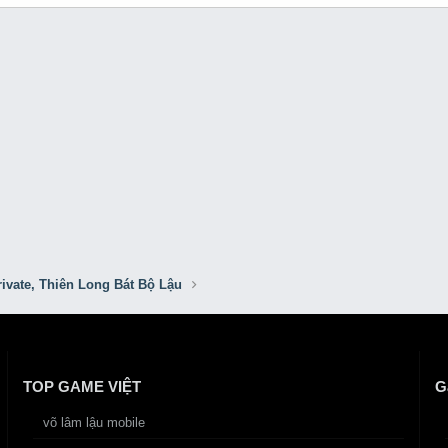
ivate, Thiên Long Bát Bộ Lậu
TOP GAME VIỆT
G
võ lâm lậu mobile