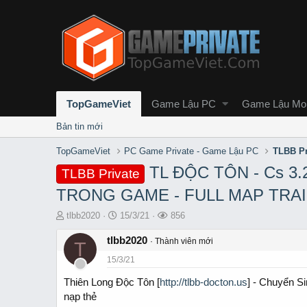
TopGameViet
Game Lậu PC
Game Lậu Mob
Bản tin mới
TopGameViet
PC Game Private - Game Lậu PC
TLBB Pr
TL ĐỘC TÔN - Cs 3.
TLBB Private
TRONG GAME - FULL MAP TRAIN
T
S
L
tlbb2020
15/3/21
856
h
t
ư
r
tlbb2020
a
ợ
Thành viên mới
T
e
r
t
15/3/21
a
t
x
d
d
e
Thiên Long Độc Tôn [
http://tlbb-docton.us
] - Chuyển S
s
a
m
nạp thẻ
t
t