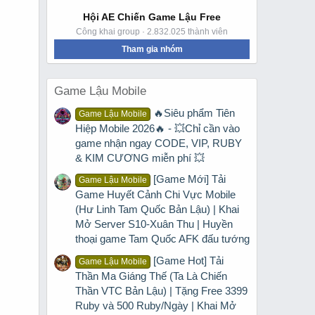
Hội AE Chiến Game Lậu Free
Công khai group · 2.832.025 thành viên
Tham gia nhóm
Game Lậu Mobile
🔥Siêu phẩm Tiên
Game Lậu Mobile
Hiệp Mobile 2026🔥 - 💥Chỉ cần vào
game nhận ngay CODE, VIP, RUBY
& KIM CƯƠNG miễn phí 💥
[Game Mới] Tải
Game Lậu Mobile
Game Huyết Cảnh Chi Vực Mobile
(Hư Linh Tam Quốc Bản Lậu) | Khai
Mở Server S10-Xuân Thu | Huyền
thoại game Tam Quốc AFK đấu tướng
[Game Hot] Tải
Game Lậu Mobile
Thần Ma Giáng Thế (Ta Là Chiến
Thần VTC Bản Lậu) | Tặng Free 3399
Ruby và 500 Ruby/Ngày | Khai Mở