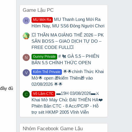
Game Lậu PC
MU Thanh Long Mới Ra
MU Mới Ra
H
Hôm Nay, MU SS6 Đông Người Chơi
💥 THẦN MA GIÁNG THẾ 2026 – PK
SĂN BOSS – GIAO DỊCH TỰ DO –
FREE CODE FULL💥
# 🐔 GÀ 5.5 – PHIÊN
Gunny Private
N
BẢN 5.5 CHÍNH THỨC OPEN
🌟🌟chính Thức Khai
Kiếm Thế Private
V
Mở🌟 open 🎁kiếm Thiên🎁 vào
02/08/2026 🌟🌟
 đầy đủ
▬19H 03/08/2026▬⚔️
Võ Lâm CTC
C
Khai Mở Máy Chủ: ĐẠI THIÊN HẠ❤️
Phiên Bản CTC - 8 Acc/PC/IP - Hỗ
trợ sét HKMP 2005 Vĩnh Viễn
Nhóm Facebook Game Lậu