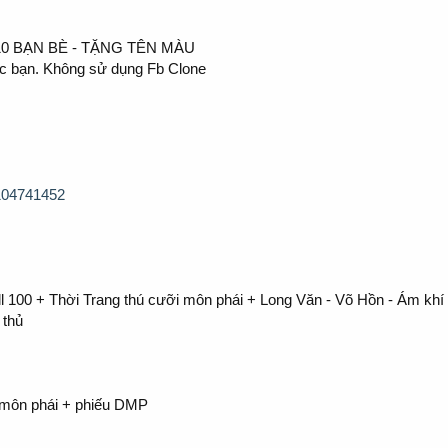
10 BẠN BÈ - TẶNG TÊN MÀU
các bạn. Không sử dụng Fb Clone
104741452
ull 100 + Thời Trang thú cưỡi môn phái + Long Văn - Võ Hồn - Ám khí
 thủ
i môn phái + phiếu DMP