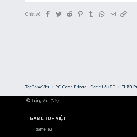
Facebook
Twitter
Reddit
Pinterest
Tumblr
WhatsApp
Email
Link
Chia sẻ:
TopGameViet
PC Game Private - Game Lậu PC
TLBB Pr
Tiếng Việt (VN)
GAME TOP VIỆT
game lậu