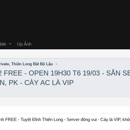
ile
Up Ảnh
ivate, Thiên Long Bát Bộ Lậu
2 FREE - OPEN 19H30 T6 19/03 - SĂN 
, PK - CÀY AC LÀ VIP
inh FREE - Tuyệt Đỉnh Thiên Long - Server đông vui - Cày là VIP, kh