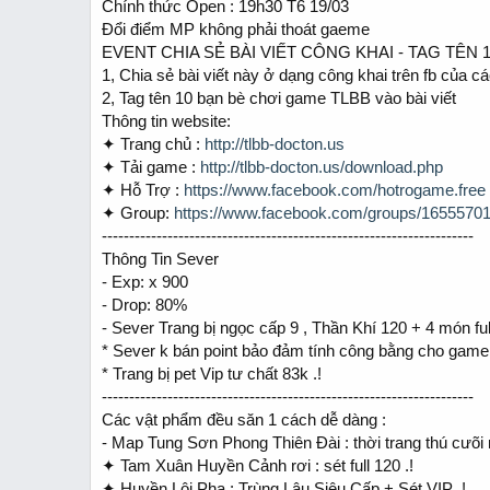
Chính thức Open : 19h30 T6 19/03
a
e
Đổi điểm MP không phải thoát gaeme
r
t
EVENT CHIA SẺ BÀI VIẾT CÔNG KHAI - TAG TÊN 
e
1, Chia sẻ bài viết này ở dạng công khai trên fb của 
r
2, Tag tên 10 bạn bè chơi game TLBB vào bài viết
Thông tin website:
✦ Trang chủ :
http://tlbb-docton.us
✦ Tải game :
http://tlbb-docton.us/download.php
✦ Hỗ Trợ :
https://www.facebook.com/hotrogame.free
✦ Group:
https://www.facebook.com/groups/1655570
--------------------------------------------------------------------
Thông Tin Sever
- Exp: x 900
- Drop: 80%
- Sever Trang bị ngọc cấp 9 , Thần Khí 120 + 4 món f
* Sever k bán point bảo đảm tính công bằng cho game
* Trang bị pet Vip tư chất 83k .!
--------------------------------------------------------------------
Các vật phẩm đều săn 1 cách dễ dàng :
- Map Tung Sơn Phong Thiên Đài : thời trang thú cưõ
✦ Tam Xuân Huyền Cảnh rơi : sét full 120 .!
✦ Huyền Lôi Pha : Trùng Lâu Siêu Cấp + Sét VIP .!