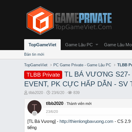
TopGameViet
Game Lậu PC
Game Lậu Mob
Bản tin mới
TopGameViet
PC Game Private - Game Lậu PC
TLBB Pr
TL BÁ VƯƠNG S27- C
TLBB Private
EVENT, PK CỰC HẤP DẪN - SV 
T
S
L
tlbb2020
23/6/20
839
h
t
ư
r
tlbb2020
a
ợ
Thành viên mới
T
e
r
t
23/6/20
a
t
x
d
d
e
[TL Bá Vương] -
http://thienlongbavuong.com
- CS 2.9 
s
a
m
tiếng
t
t