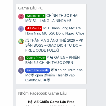
Game Lậu PC
CHÍNH THỨC KHAI
Webgame H5
C
MỞ S1 - LÀNG LÁ NINJA H5
MU Thanh Long Mới Ra
MU Mới Ra
H
Hôm Nay, MU SS6 Đông Người Chơi
💥 THẦN MA GIÁNG THẾ 2026 – PK
SĂN BOSS – GIAO DỊCH TỰ DO –
FREE CODE FULL💥
# 🐔 GÀ 5.5 – PHIÊN
Gunny Private
N
BẢN 5.5 CHÍNH THỨC OPEN
🌟🌟chính Thức Khai
Kiếm Thế Private
V
Mở🌟 open 🎁kiếm Thiên🎁 vào
02/08/2026 🌟🌟
Nhóm Facebook Game Lậu
Hội AE Chiến Game Lậu Free