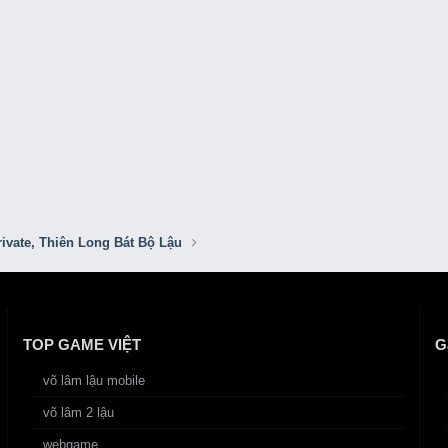
ivate, Thiên Long Bát Bộ Lậu
TOP GAME VIỆT
G
võ lâm lậu mobile
võ lâm 2 lậu
webgame