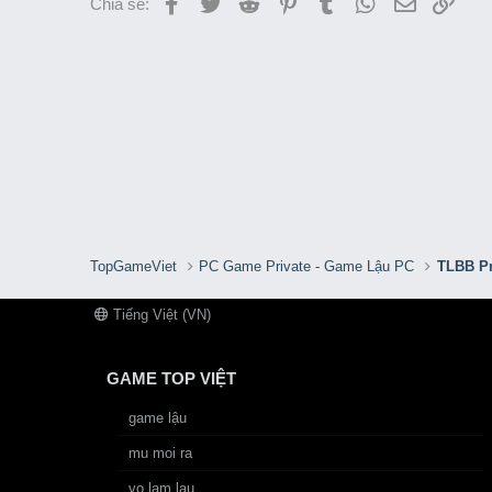
Facebook
Twitter
Reddit
Pinterest
Tumblr
WhatsApp
Email
Link
Chia sẻ:
TopGameViet
PC Game Private - Game Lậu PC
TLBB Pr
Tiếng Việt (VN)
GAME TOP VIỆT
game lậu
mu moi ra
vo lam lau