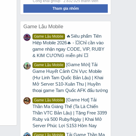
Công khai group · 2.832.025 thành viên
Tham gia nhóm
Game Lậu Mobile
🔥Siêu phẩm Tiên
Game Lậu Mobile
Hiệp Mobile 2026🔥 - 💥Chỉ cần vào
game nhận ngay CODE, VIP, RUBY
& KIM CƯƠNG miễn phí 💥
[Game Mới] Tải
Game Lậu Mobile
Game Huyết Cảnh Chi Vực Mobile
(Hư Linh Tam Quốc Bản Lậu) | Khai
Mở Server S10-Xuân Thu | Huyền
thoại game Tam Quốc AFK đấu tướng
[Game Hot] Tải
Game Lậu Mobile
Thần Ma Giáng Thế (Ta Là Chiến
Thần VTC Bản Lậu) | Tặng Free 3399
Ruby và 500 Ruby/Ngày | Khai Mở
Server Phúc Lợi S153 Hôm Nay
Tải Game Thần Ma
Game Lậu Mobile