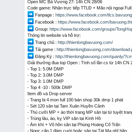
Open MC Bá Vương 27: 14h CN 28/06
a
e
Code game: Nhận trực tiếp TTLĐ + Mão nội ngoại Ful
r
t
Fanpage :
https://www.facebook.com/tlcs.bavuong
e
Facebook :
https://www.facebook.com/bavuong.th
r
Group:
https://www.facebook.com/groups/TongH
Thông tin website và hỗ trợ:
Trang chủ :
http://thienlongbavuong.com/
Tải game :
http://thienlongbavuong.com/download
Đăng Ký :
http://thienlongbavuong.com/quanly/?c
Giải thưởng đua top Open : Tính số lần cs từ 14h CN 
- Top 1: 5.0M DMP
- Top 2: 3.0M DMP
- Top 3: 1.0M DMP
- Top 4 -10 : 500k DMP
Item đồ và Drop server
- Trang bị 4 mon full 100 bán shop 30k dmp 1 phát
- Sét 120 săn tại Tam Xuân Huyền Cảnh
- Thú cưỡi MP + áo thời trang MP săn tại tứ tuyệt tran
- Trùng lâu, áo, kỵ VIP săn tại Kính Hồ
- Ám khí + Võ hồn săn tại Phùng Hoàng Cổ Trấn
- Ngọc cấp 1 đám cưới hoặc săn tại Tát Ma nhĩ hãn