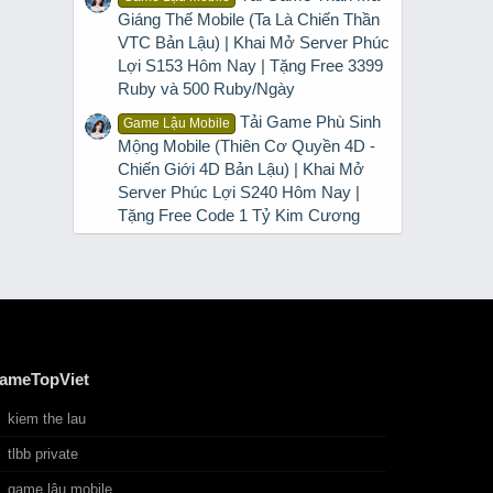
Giáng Thế Mobile (Ta Là Chiến Thần
VTC Bản Lậu) | Khai Mở Server Phúc
Lợi S153 Hôm Nay | Tặng Free 3399
Ruby và 500 Ruby/Ngày
Tải Game Phù Sinh
Game Lậu Mobile
Mộng Mobile (Thiên Cơ Quyền 4D -
Chiến Giới 4D Bản Lậu) | Khai Mở
Server Phúc Lợi S240 Hôm Nay |
Tặng Free Code 1 Tỷ Kim Cương
ameTopViet
kiem the lau
tlbb private
game lậu mobile