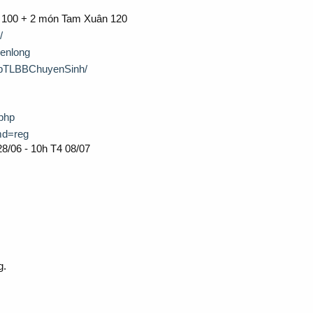
l 100 + 2 món Tam Xuân 120
/
ienlong
opTLBBChuyenSinh/
.php
md=reg
28/06 - 10h T4 08/07
g.