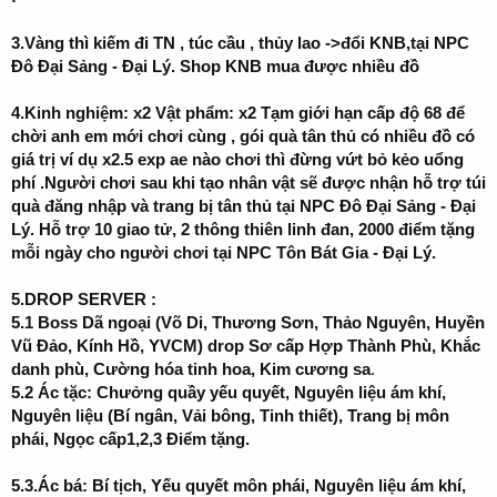
3.Vàng thì kiếm đi TN , túc cầu , thủy lao ->đổi KNB,tại NPC
Đô Đại Sảng - Đại Lý. Shop KNB mua được nhiều đồ
4.Kinh nghiệm: x2 Vật phẩm: x2 Tạm giới hạn cấp độ 68 để
chời anh em mới chơi cùng , gói quà tân thủ có nhiều đồ có
giá trị ví dụ x2.5 exp ae nào chơi thì đừng vứt bỏ kẻo uổng
phí .Người chơi sau khi tạo nhân vật sẽ được nhận hỗ trợ túi
quà đăng nhập và trang bị tân thủ tại NPC Đô Đại Sảng - Đại
Lý. Hỗ trợ 10 giao tử, 2 thông thiên linh đan, 2000 điểm tặng
mỗi ngày cho người chơi tại NPC Tôn Bát Gia - Đại Lý.
5.DROP SERVER :
5.1 Boss Dã ngoại (Võ Di, Thương Sơn, Thảo Nguyên, Huyền
Vũ Đảo, Kính Hồ, YVCM) drop Sơ cấp Hợp Thành Phù, Khắc
danh phù, Cường hóa tinh hoa, Kim cương sa
.
5.2 Ác tặc: Chưởng quầy yếu quyết, Nguyên liệu ám khí,
Nguyên liệu (Bí ngân, Vải bông, Tinh thiết), Trang bị môn
phái, Ngọc cấp1,2,3 Điểm tặng.
5.3.Ác bá: Bí tịch, Yếu quyết môn phái, Nguyên liệu ám khí,