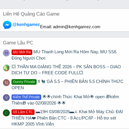
Liên Hệ Quảng Cáo Game
@kenhgamez
Email:
admin@kenhgamez.com
Game Lậu PC
MU Thanh Long Mới Ra Hôm Nay, MU SS6
MU Mới Ra
H
Đông Người Chơi
💥 THẦN MA GIÁNG THẾ 2026 – PK SĂN BOSS – GIAO
DỊCH TỰ DO – FREE CODE FULL💥
# 🐔 GÀ 5.5 – PHIÊN BẢN 5.5 CHÍNH THỨC
Gunny Private
N
OPEN
🌟🌟chính Thức Khai Mở🌟 open 🎁kiếm
Kiếm Thế Private
V
Thiên🎁 vào 02/08/2026 🌟🌟
▬19H 03/08/2026▬⚔️ Khai Mở Máy Chủ: ĐẠI
Võ Lâm CTC
C
THIÊN HẠ❤️ Phiên Bản CTC - 8 Acc/PC/IP - Hỗ trợ sét
HKMP 2005 Vĩnh Viễn