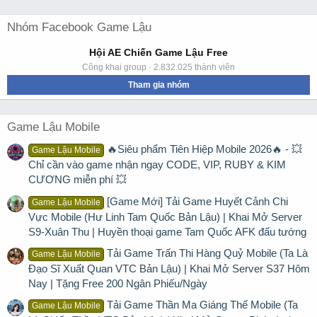
Nhóm Facebook Game Lậu
Hội AE Chiến Game Lậu Free
Công khai group · 2.832.025 thành viên
Tham gia nhóm
Game Lậu Mobile
🔥Siêu phẩm Tiên Hiệp Mobile 2026🔥 - 💥
Game Lậu Mobile
Chỉ cần vào game nhận ngay CODE, VIP, RUBY & KIM
CƯƠNG miễn phí 💥
[Game Mới] Tải Game Huyết Cảnh Chi
Game Lậu Mobile
Vực Mobile (Hư Linh Tam Quốc Bản Lậu) | Khai Mở Server
S9-Xuân Thu | Huyền thoại game Tam Quốc AFK đấu tướng
Tải Game Trấn Thi Hàng Quỷ Mobile (Ta Là
Game Lậu Mobile
Đạo Sĩ Xuất Quan VTC Bản Lậu) | Khai Mở Server S37 Hôm
Nay | Tặng Free 200 Ngân Phiếu/Ngày
Tải Game Thần Ma Giáng Thế Mobile (Ta
Game Lậu Mobile