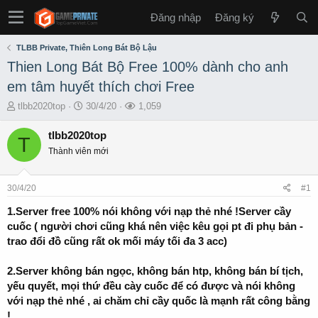
Đăng nhập
Đăng ký
TLBB Private, Thiên Long Bát Bộ Lậu
Thien Long Bát Bộ Free 100% dành cho anh
em tâm huyết thích chơi Free
T
S
L
tlbb2020top
30/4/20
1,059
h
t
ư
r
a
ợ
tlbb2020top
T
e
r
t
Thành viên mới
a
t
x
d
d
e
s
a
m
30/4/20
#1
t
t
a
e
1.Server free 100% nói không với nạp thẻ nhé !Server cầy
r
cuốc ( người chơi cũng khá nên việc kêu gọi pt đi phụ bản -
t
trao đổi đồ cũng rất ok mối máy tối đa 3 acc)
e
r
2.Server không bán ngọc, không bán htp, không bán bí tịch,
yếu quyết, mọi thứ đều cày cuốc để có được và nói không
với nạp thẻ nhé , ai chăm chỉ cầy quốc là mạnh rất công bằng
!