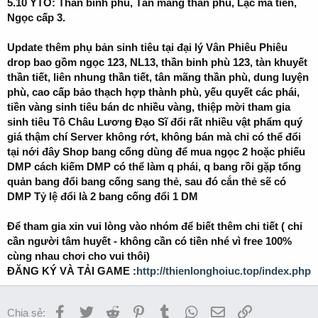
5.10 YTO: Thần binh phù, Tân mãng thần phù, Lạc mã tiễn,
Ngọc cấp 3.
Update thêm phụ bản sinh tiêu tại đại lý Vân Phiêu Phiêu
drop bao gồm ngọc 123, NL13, thần binh phù 123, tàn khuyết
thần tiết, liên nhung thần tiết, tân mãng thần phù, dung luyện
phù, cao cấp bảo thạch hợp thành phù, yếu quyết các phái,
tiền vàng sinh tiêu bán dc nhiều vàng, thiệp mời tham gia
sinh tiêu Tô Châu Lương Đạo Sĩ đổi rất nhiều vật phẩm quý
giá thậm chí Server không rớt, không bán mà chỉ có thể đổi
tại nới đây Shop bang cống dùng để mua ngọc 2 hoặc phiếu
DMP cách kiếm DMP có thể làm q phái, q bang rồi gặp tổng
quản bang đổi bang cống sang thẻ, sau đó cắn thẻ sẽ có
DMP Tỷ lệ đổi là 2 bang cống đổi 1 DM
Để tham gia xin vui lòng vào nhóm để biết thêm chi tiết ( chỉ
cần người tâm huyết - không cần có tiền nhé vì free 100%
cùng nhau chơi cho vui thôi)
ĐĂNG KÝ VÀ TẢI GAME :
http://thienlonghoiuc.top/index.php
Facebook
Twitter
Reddit
Pinterest
Tumblr
WhatsApp
Email
Link
Chia sẻ: