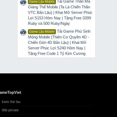
Tải Game Thần Ma
Game Lậu Mobile
Giáng Thế Mobile (Ta Là Chiến Thần
VTC Bản Lậu) | Khai Mở Server Phúc
Lợi S153 Hôm Nay | Tặng Free 3399
Ruby và 500 Ruby/Ngày
Tải Game Phù Sinh
Game Lậu Mobile
Mộng Mobile (Thiên Cơ Quyền 4D -
Chiến Giới 4D Bản Lậu) | Khai Mở
Server Phúc Lợi S240 Hôm Nay |
Tặng Free Code 1 Tỷ Kim Cương
ameTopViet
kiem the lau
tlbb private