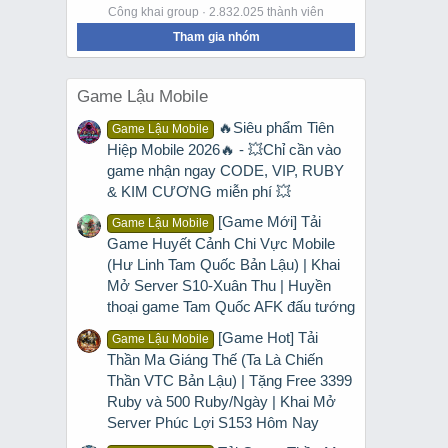
Công khai group · 2.832.025 thành viên
Tham gia nhóm
Game Lậu Mobile
🔥Siêu phẩm Tiên
Game Lậu Mobile
Hiệp Mobile 2026🔥 - 💥Chỉ cần vào
game nhận ngay CODE, VIP, RUBY
& KIM CƯƠNG miễn phí 💥
[Game Mới] Tải
Game Lậu Mobile
Game Huyết Cảnh Chi Vực Mobile
(Hư Linh Tam Quốc Bản Lậu) | Khai
Mở Server S10-Xuân Thu | Huyền
thoại game Tam Quốc AFK đấu tướng
[Game Hot] Tải
Game Lậu Mobile
Thần Ma Giáng Thế (Ta Là Chiến
Thần VTC Bản Lậu) | Tặng Free 3399
Ruby và 500 Ruby/Ngày | Khai Mở
Server Phúc Lợi S153 Hôm Nay