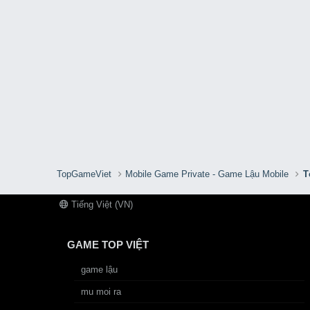
TopGameViet
Mobile Game Private - Game Lậu Mobile
T
Tiếng Việt (VN)
GAME TOP VIỆT
game lậu
mu moi ra