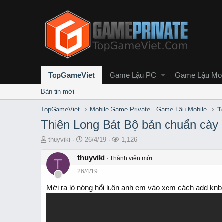
TopGameViet
Game Lậu PC
Game Lậu Mob
Bản tin mới
TopGameViet
Mobile Game Private - Game Lậu Mobile
T
Thiên Long Bát Bộ bản chuẩn cày 
T
S
L
thuyviki
26/4/19
1,126
h
t
ư
r
thuyviki
a
ợ
Thành viên mới
T
e
r
t
26/4/19
a
t
x
d
d
e
Mới ra lò nóng hổi luôn anh em vào xem cách add knb
s
a
m
t
t
a
e
r