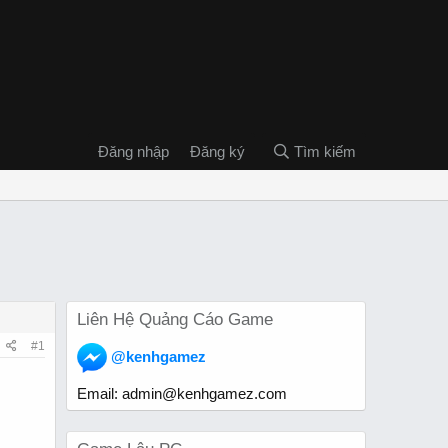
Đăng nhập
Đăng ký
Tìm kiếm
Liên Hệ Quảng Cáo Game
#1
@kenhgamez
Email:
admin@kenhgamez.com