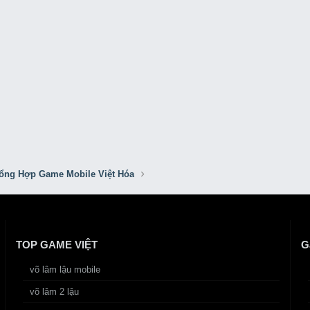
ổng Hợp Game Mobile Việt Hóa
TOP GAME VIỆT
G
võ lâm lậu mobile
võ lâm 2 lậu