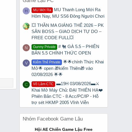
Game Lậu PC
MU Thanh Long Mới Ra
MU Mới Ra
H
Hôm Nay, MU SS6 Đông Người Chơi
💥 THẦN MA GIÁNG THẾ 2026 – PK
SĂN BOSS – GIAO DỊCH TỰ DO –
FREE CODE FULL💥
# 🐔 GÀ 5.5 – PHIÊN
Gunny Private
N
BẢN 5.5 CHÍNH THỨC OPEN
🌟🌟chính Thức Khai
Kiếm Thế Private
V
Mở🌟 open 🎁kiếm Thiên🎁 vào
02/08/2026 🌟🌟
▬19H 03/08/2026▬⚔️
Võ Lâm CTC
C
Khai Mở Máy Chủ: ĐẠI THIÊN HẠ❤️
Phiên Bản CTC - 8 Acc/PC/IP - Hỗ
trợ sét HKMP 2005 Vĩnh Viễn
Nhóm Facebook Game Lậu
Hội AE Chiến Game Lậu Free