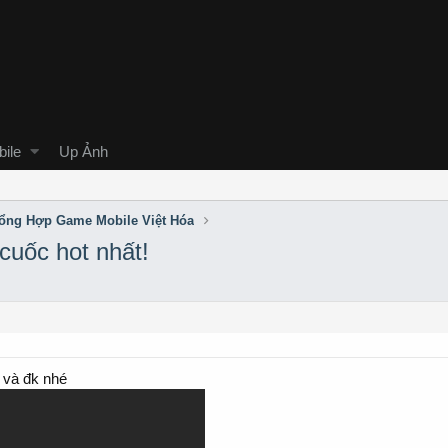
ile
Up Ảnh
ổng Hợp Game Mobile Việt Hóa
cuốc hot nhất!
 và đk nhé