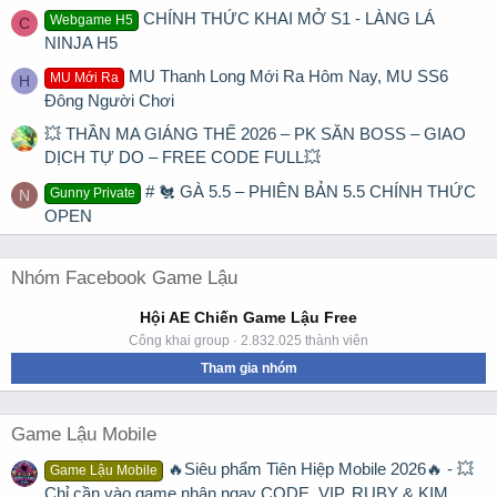
CHÍNH THỨC KHAI MỞ S1 - LÀNG LÁ
Webgame H5
C
NINJA H5
MU Thanh Long Mới Ra Hôm Nay, MU SS6
MU Mới Ra
H
Đông Người Chơi
💥 THẦN MA GIÁNG THẾ 2026 – PK SĂN BOSS – GIAO
DỊCH TỰ DO – FREE CODE FULL💥
# 🐔 GÀ 5.5 – PHIÊN BẢN 5.5 CHÍNH THỨC
Gunny Private
N
OPEN
Nhóm Facebook Game Lậu
Hội AE Chiến Game Lậu Free
Công khai group · 2.832.025 thành viên
Tham gia nhóm
Game Lậu Mobile
🔥Siêu phẩm Tiên Hiệp Mobile 2026🔥 - 💥
Game Lậu Mobile
Chỉ cần vào game nhận ngay CODE, VIP, RUBY & KIM