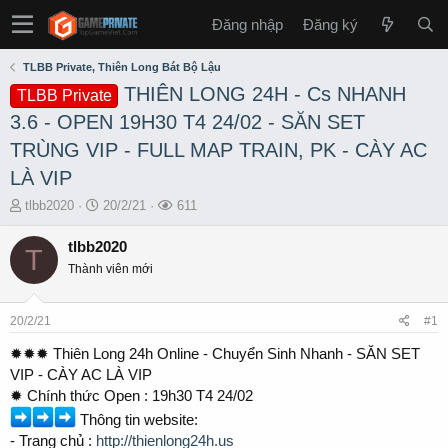
Đăng nhập
Đăng ký
TLBB Private, Thiên Long Bát Bộ Lậu
THIÊN LONG 24H - Cs NHANH
TLBB Private
3.6 - OPEN 19H30 T4 24/02 - SĂN SET
TRÙNG VIP - FULL MAP TRAIN, PK - CÀY AC
LÀ VIP
T
S
L
tlbb2020
20/2/21
611
h
t
ư
r
a
ợ
tlbb2020
T
e
r
t
Thành viên mới
a
t
x
d
d
e
s
a
m
20/2/21
#1
t
t
a
e
✹✹✹ Thiên Long 24h Online - Chuyển Sinh Nhanh - SĂN SET
r
VIP - CÀY AC LÀ VIP
t
✹ Chính thức Open : 19h30 T4 24/02
e
Thông tin website:
r
- Trang chủ :
http://thienlong24h.us