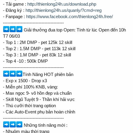
- Tải game :
http://thienlong24h.us/download.php
- Đăng ký :
http://thienlong24h.us/quanly/?cmd=reg
- Fanpage :
https://www.facebook.com/thienlong24h.free/
-----------------------------------------
Giải thưởng đua top Open: Tính từ lúc Open đến 10h
T7 06/03
- Top 1 : 2M DMP - pet 125k 12 skill
- Top 2 : 1.5M DMP - pet 113k 12 skill
- Top 3 : 1.M DMP - pet 83k 12 skill
- Top 4 -10 : 500k DMP
-----------------------------------------
Tính Năng HOT phiên bản
- Exp x 1500 - Drop x3
- Miễn phí 100% KNB, vàng:
- Max ngọc 9- võ hồn đẹp và chuẩn
- Skill Ngũ Tuyệt 9 - Thần khí hải vực
- Thú cưỡi thời trang option
- Các Auto-Event phụ bản hoàn chỉnh
-----------------------------------------
Những tính năng mới :
- Nhuộm màu thời trang