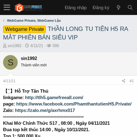
Đăng nhập
Đăng ký
WebGame Private, WebGame Lậu
THẦN LONG TU TIÊN H5 RA
Webgame Private
MẮT PHIÊN BẢN SIÊU VIP
T
S
L
sin1992
4/11/21
586
h
t
ư
r
a
ợ
sin1992
S
e
r
t
Thành viên mới
a
t
x
d
d
e
s
a
m
4/11/21
#1
t
t
a
e
【 ̣̂ 】Hỗ Trợ Tân Thủ
r
linkgame:
http://tlh5.gamefreeall.com/
t
page:
https://www.facebook.com/PhamthantutienH5.Private/
e
Zalo:
https://zalo.me/g/axrhmx017
r
════════════════════════
Khai Mở Chính Thức S17 , 08:00 , Ngày 04/11/2021
Đua top kết thúc 14:00 , Ngày 10/11/2021.
Top 1: 500.000 Xu