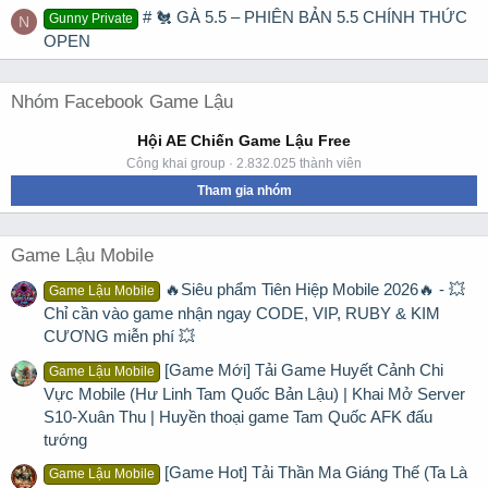
# 🐔 GÀ 5.5 – PHIÊN BẢN 5.5 CHÍNH THỨC
Gunny Private
N
OPEN
Nhóm Facebook Game Lậu
Hội AE Chiến Game Lậu Free
Công khai group · 2.832.025 thành viên
Tham gia nhóm
Game Lậu Mobile
🔥Siêu phẩm Tiên Hiệp Mobile 2026🔥 - 💥
Game Lậu Mobile
Chỉ cần vào game nhận ngay CODE, VIP, RUBY & KIM
CƯƠNG miễn phí 💥
[Game Mới] Tải Game Huyết Cảnh Chi
Game Lậu Mobile
Vực Mobile (Hư Linh Tam Quốc Bản Lậu) | Khai Mở Server
S10-Xuân Thu | Huyền thoại game Tam Quốc AFK đấu
tướng
[Game Hot] Tải Thần Ma Giáng Thế (Ta Là
Game Lậu Mobile