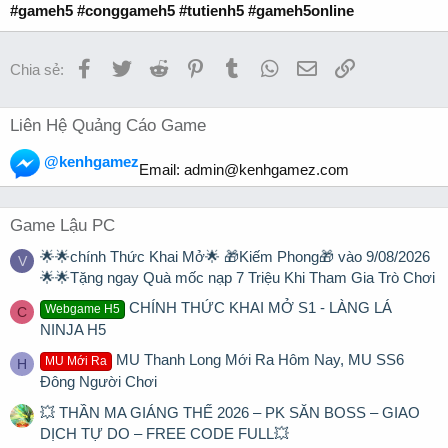
#gameh5 #conggameh5 #tutienh5 #gameh5online
Facebook
Twitter
Reddit
Pinterest
Tumblr
WhatsApp
Email
Link
Chia sẻ:
Liên Hệ Quảng Cáo Game
@kenhgamez
Email:
admin@kenhgamez.com
Game Lậu PC
🌟🌟chính Thức Khai Mở🌟 🎁Kiếm Phong🎁 vào 9/08/2026
V
🌟🌟Tặng ngay Quà mốc nạp 7 Triệu Khi Tham Gia Trò Chơi
CHÍNH THỨC KHAI MỞ S1 - LÀNG LÁ
Webgame H5
C
NINJA H5
MU Thanh Long Mới Ra Hôm Nay, MU SS6
MU Mới Ra
H
Đông Người Chơi
💥 THẦN MA GIÁNG THẾ 2026 – PK SĂN BOSS – GIAO
DỊCH TỰ DO – FREE CODE FULL💥