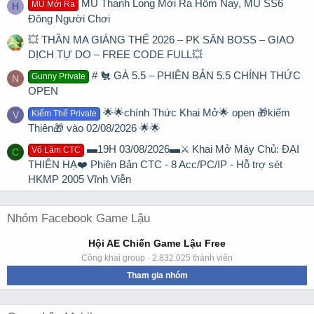
MU Thanh Long Mới Ra Hôm Nay, MU SS6
MU Mới Ra
H
Đông Người Chơi
💥 THẦN MA GIÁNG THẾ 2026 – PK SĂN BOSS – GIAO
DỊCH TỰ DO – FREE CODE FULL💥
# 🐔 GÀ 5.5 – PHIÊN BẢN 5.5 CHÍNH THỨC
Gunny Private
N
OPEN
🌟🌟chính Thức Khai Mở🌟 open 🎁kiếm
Kiếm Thế Private
V
Thiên🎁 vào 02/08/2026 🌟🌟
▬19H 03/08/2026▬⚔️ Khai Mở Máy Chủ: ĐẠI
Võ Lâm CTC
C
THIÊN HẠ❤️ Phiên Bản CTC - 8 Acc/PC/IP - Hỗ trợ sét
HKMP 2005 Vĩnh Viễn
Nhóm Facebook Game Lậu
Hội AE Chiến Game Lậu Free
Công khai group · 2.832.025 thành viên
Tham gia nhóm