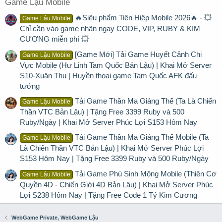
Game Lậu Mobile
🔥Siêu phẩm Tiên Hiệp Mobile 2026🔥 - 💥
Game Lậu Mobile
Chỉ cần vào game nhận ngay CODE, VIP, RUBY & KIM
CƯƠNG miễn phí 💥
[Game Mới] Tải Game Huyết Cảnh Chi
Game Lậu Mobile
Vực Mobile (Hư Linh Tam Quốc Bản Lậu) | Khai Mở Server
S10-Xuân Thu | Huyền thoại game Tam Quốc AFK đấu
tướng
Tải Game Thần Ma Giáng Thế (Ta Là Chiến
Game Lậu Mobile
Thần VTC Bản Lậu) | Tặng Free 3399 Ruby và 500
Ruby/Ngày | Khai Mở Server Phúc Lợi S153 Hôm Nay
Tải Game Thần Ma Giáng Thế Mobile (Ta
Game Lậu Mobile
Là Chiến Thần VTC Bản Lậu) | Khai Mở Server Phúc Lợi
S153 Hôm Nay | Tặng Free 3399 Ruby và 500 Ruby/Ngày
Tải Game Phù Sinh Mộng Mobile (Thiên Cơ
Game Lậu Mobile
Quyền 4D - Chiến Giới 4D Bản Lậu) | Khai Mở Server Phúc
Lợi S238 Hôm Nay | Tặng Free Code 1 Tỷ Kim Cương
WebGame Private, WebGame Lậu