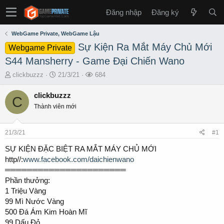
Đăng nhập
Đăng ký
WebGame Private, WebGame Lậu
Sự Kiện Ra Mắt Máy Chủ Mới
Webgame Private
S44 Mansherry - Game Đại Chiến Wano
T
S
L
clickbuzzz
21/3/21
684
h
t
ư
r
a
ợ
clickbuzzz
C
e
r
t
Thành viên mới
a
t
x
d
d
e
s
a
m
21/3/21
#1
t
t
a
e
SỰ KIỆN ĐẶC BIỆT RA MẮT MÁY CHỦ MỚI
r
http//:
www.facebook.com/daichienwano
t
══════════════════════
e
Phần thưởng:
r
1 Triệu Vàng
99 Mì Nước Vàng
500 Đá Ám Kim Hoàn Mĩ
99 Dấu Đỏ