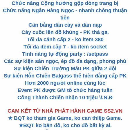
Chức năng Cộng hưởng gộp dòng trang bị
Chức năng Ngân Hàng Ngọc - nhanh chóng thuận
tiện
Cân bằng dân cày và dân nạp
Cày cuốc lên đồ khủng - PK thả ga.
Tối đa cánh cấp 2 - ko item 380
Tối đa item cấp 7 - ko item socket
Tính năng tự động party : /setpass
Các sự kiện săn ngọc, ép đồ đa dạng, phong phú
Sự kiện Chiến Trường Máu PK giữa 2 đội
Sự kiện Hỗn Chiến Balgass thể hiện đẳng cấp PK
Hơn 2000 người online cùng lúc
Event PK được GM tổ chức hàng tuần
Công Thành Chiến nhận 10 trjệu \/.N.Đ
CAM KẾT TỪ NHÀ PHÁT HÀNH GAME SS2.VN
★
BQT ko tham gia Game, ko can thiệp Game.
★
BQT ko bán đồ, ko cho đồ bất kỳ ai.