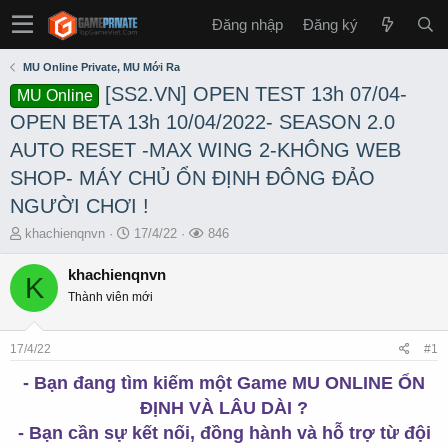
Đăng nhập
Đăng ký
MU Online Private, MU Mới Ra
[SS2.VN] OPEN TEST 13h 07/04-
MU Online
OPEN BETA 13h 10/04/2022- SEASON 2.0
AUTO RESET -MAX WING 2-KHÔNG WEB
SHOP- MÁY CHỦ ỔN ĐỊNH ĐÔNG ĐẢO
NGƯỜI CHƠI !
T
S
L
khachienqnvn
17/4/22
846
h
t
ư
r
a
ợ
khachienqnvn
K
e
r
t
Thành viên mới
a
t
x
d
d
e
s
a
m
17/4/22
#1
t
t
a
e
- Bạn đang tìm kiếm một Game MU ONLINE ỔN
r
ĐỊNH VÀ LÂU DÀI ?
t
- Bạn cần sự kết nối, đồng hành và hỗ trợ từ đội
e