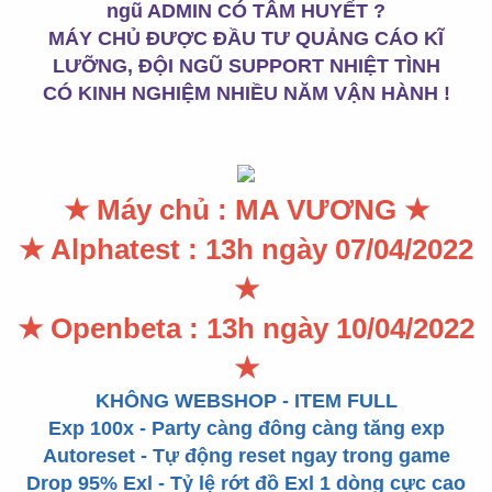
r
ngũ ADMIN CÓ TÂM HUYẾT ?
MÁY CHỦ ĐƯỢC ĐẦU TƯ QUẢNG CÁO KĨ
LƯỠNG, ĐỘI NGŨ SUPPORT NHIỆT TÌNH
CÓ KINH NGHIỆM NHIỀU NĂM VẬN HÀNH !
★ Máy chủ : MA VƯƠNG ★
★ Alphatest : 13h ngày 07/04/2022
★
★ Openbeta : 13h ngày 10/04/2022
★
KHÔNG WEBSHOP - ITEM FULL
Exp 100x - Party càng đông càng tăng exp
Autoreset - Tự động reset ngay trong game
Drop 95% Exl - Tỷ lệ rớt đồ Exl 1 dòng cực cao