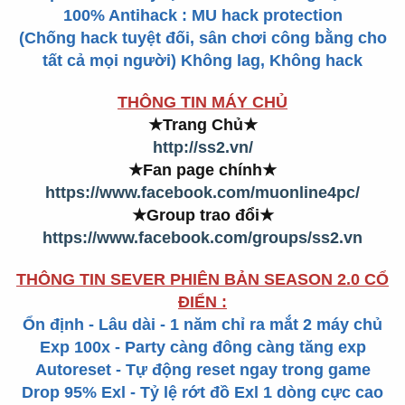
100% Antihack : MU hack protection
(Chống hack tuyệt đối, sân chơi công bằng cho
tất cả mọi người) Không lag, Không hack
THÔNG TIN MÁY CHỦ
★Trang Chủ
★
http://ss2.vn/
★Fan page chính
★
https://www.facebook.com/muonline4pc/
★Group trao đổi
★
https://www.facebook.com/groups/ss2.vn
THÔNG TIN SEVER PHIÊN BẢN SEASON 2.0 CỔ
ĐIỂN :
Ổn định - Lâu dài - 1 năm chỉ ra mắt 2 máy chủ
Exp 100x - Party càng đông càng tăng exp
Autoreset - Tự động reset ngay trong game
Drop 95% Exl - Tỷ lệ rớt đồ Exl 1 dòng cực cao