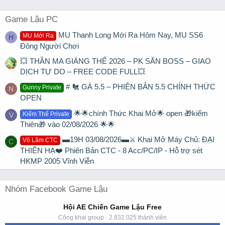
Game Lậu PC
MU Thanh Long Mới Ra Hôm Nay, MU SS6
MU Mới Ra
H
Đông Người Chơi
💥 THẦN MA GIÁNG THẾ 2026 – PK SĂN BOSS – GIAO
DỊCH TỰ DO – FREE CODE FULL💥
# 🐔 GÀ 5.5 – PHIÊN BẢN 5.5 CHÍNH THỨC
Gunny Private
N
OPEN
🌟🌟chính Thức Khai Mở🌟 open 🎁kiếm
Kiếm Thế Private
V
Thiên🎁 vào 02/08/2026 🌟🌟
▬19H 03/08/2026▬⚔️ Khai Mở Máy Chủ: ĐẠI
Võ Lâm CTC
C
THIÊN HẠ❤️ Phiên Bản CTC - 8 Acc/PC/IP - Hỗ trợ sét
HKMP 2005 Vĩnh Viễn
Nhóm Facebook Game Lậu
Hội AE Chiến Game Lậu Free
Công khai group · 2.832.025 thành viên