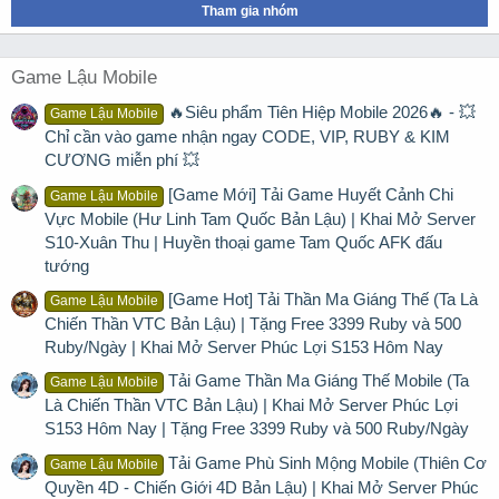
Tham gia nhóm
Game Lậu Mobile
🔥Siêu phẩm Tiên Hiệp Mobile 2026🔥 - 💥
Game Lậu Mobile
Chỉ cần vào game nhận ngay CODE, VIP, RUBY & KIM
CƯƠNG miễn phí 💥
[Game Mới] Tải Game Huyết Cảnh Chi
Game Lậu Mobile
Vực Mobile (Hư Linh Tam Quốc Bản Lậu) | Khai Mở Server
S10-Xuân Thu | Huyền thoại game Tam Quốc AFK đấu
tướng
[Game Hot] Tải Thần Ma Giáng Thế (Ta Là
Game Lậu Mobile
Chiến Thần VTC Bản Lậu) | Tặng Free 3399 Ruby và 500
Ruby/Ngày | Khai Mở Server Phúc Lợi S153 Hôm Nay
Tải Game Thần Ma Giáng Thế Mobile (Ta
Game Lậu Mobile
Là Chiến Thần VTC Bản Lậu) | Khai Mở Server Phúc Lợi
S153 Hôm Nay | Tặng Free 3399 Ruby và 500 Ruby/Ngày
Tải Game Phù Sinh Mộng Mobile (Thiên Cơ
Game Lậu Mobile
Quyền 4D - Chiến Giới 4D Bản Lậu) | Khai Mở Server Phúc