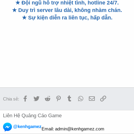
★
Đội ngũ hỗ trợ nhiệt tình, hotline 24/7.
★
Duy trì server lâu dài, không nhàm chán.
★
Sự kiện diễn ra liên tục, hấp dẫn.
Facebook
Twitter
Reddit
Pinterest
Tumblr
WhatsApp
Email
Link
Chia sẻ:
Liên Hệ Quảng Cáo Game
@kenhgamez
Email:
admin@kenhgamez.com