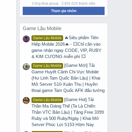
Công khai group · 2.832.025 thành viên
Tham gia nhóm
Game Lậu Mobile
🔥Siêu phẩm Tiên
Game Lậu Mobile
Hiệp Mobile 2026🔥 - 💥Chỉ cần vào
game nhận ngay CODE, VIP, RUBY
& KIM CƯƠNG miễn phí 💥
[Game Mới] Tải
Game Lậu Mobile
Game Huyết Cảnh Chi Vực Mobile
(Hư Linh Tam Quốc Bản Lậu) | Khai
Mở Server S10-Xuân Thu | Huyền
thoại game Tam Quốc AFK đấu tướng
[Game Hot] Tải
Game Lậu Mobile
Thần Ma Giáng Thế (Ta Là Chiến
Thần VTC Bản Lậu) | Tặng Free 3399
Ruby và 500 Ruby/Ngày | Khai Mở
Server Phúc Lợi S153 Hôm Nay