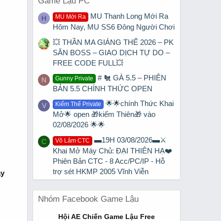
Game Lậu PC
MU Thanh Long Mới Ra
MU Mới Ra
H
Hôm Nay, MU SS6 Đông Người Chơi
💥 THẦN MA GIÁNG THẾ 2026 – PK
SĂN BOSS – GIAO DỊCH TỰ DO –
FREE CODE FULL💥
# 🐔 GÀ 5.5 – PHIÊN
Gunny Private
N
BẢN 5.5 CHÍNH THỨC OPEN
🌟🌟chính Thức Khai
Kiếm Thế Private
V
Mở🌟 open 🎁kiếm Thiên🎁 vào
02/08/2026 🌟🌟
▬19H 03/08/2026▬⚔️
Võ Lâm CTC
C
Khai Mở Máy Chủ: ĐẠI THIÊN HẠ❤️
Phiên Bản CTC - 8 Acc/PC/IP - Hỗ
trợ sét HKMP 2005 Vĩnh Viễn
ay
Nhóm Facebook Game Lậu
Hội AE Chiến Game Lậu Free