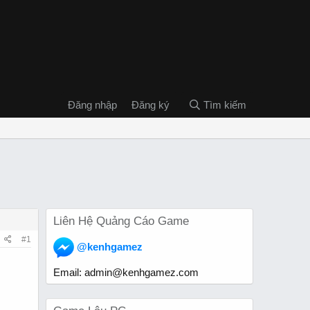
Đăng nhập
Đăng ký
Tìm kiếm
Liên Hệ Quảng Cáo Game
#1
@kenhgamez
Email:
admin@kenhgamez.com