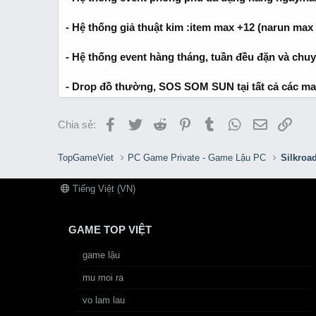
-
Hệ thống giả thuật kim :item max +12 (narun max 
- Hệ thống event hàng tháng, tuần đều đặn và chu
-
Drop đồ thường, SOS SOM SUN tại tất cả các map
Facebook
Twitter
Reddit
Pinterest
Tumblr
WhatsApp
Email
Link
Chia sẻ:
TopGameViet
PC Game Private - Game Lậu PC
Silkroa
Tiếng Việt (VN)
GAME TOP VIỆT
game lậu
mu moi ra
vo lam lau