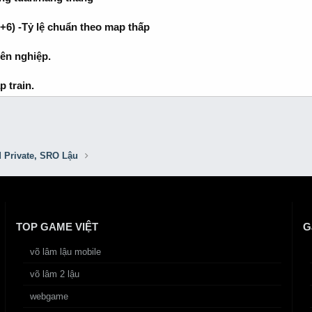
+6) -Tỷ lệ chuẩn theo map thấp
yên nghiệp.
 train.
d Private, SRO Lậu
TOP GAME VIỆT
G
võ lâm lậu mobile
võ lâm 2 lậu
webgame