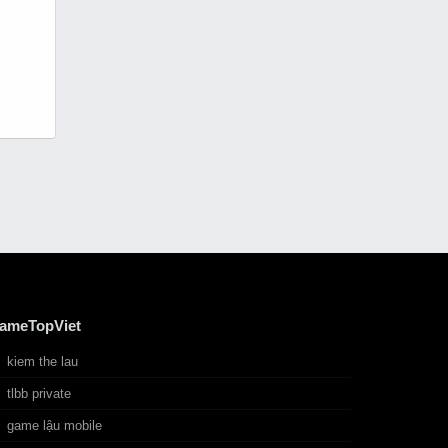
ameTopViet
kiem the lau
tlbb private
game lậu mobile