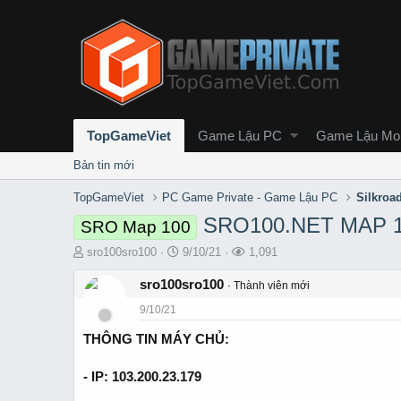
TopGameViet
Game Lậu PC
Game Lậu Mob
Bản tin mới
TopGameViet
PC Game Private - Game Lậu PC
Silkroa
SRO100.NET MAP 1
SRO Map 100
T
S
L
sro100sro100
9/10/21
1,091
h
t
ư
r
sro100sro100
a
ợ
Thành viên mới
e
r
t
9/10/21
a
t
x
d
d
e
THÔNG TIN MÁY CHỦ:
s
a
m
t
t
- IP: 103.200.23.179
a
e
r