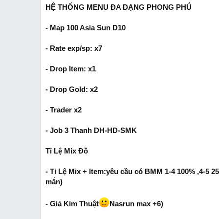
t
HỆ THỐNG MENU ĐA DẠNG PHONG PHÚ
e
r
- Map 100 Asia Sun D10
- Rate exp/sp: x7
- Drop Item: x1
- Drop Gold: x2
- Trader x2
- Job 3 Thanh DH-HD-SMK
Tỉ Lệ Mix Đồ
- Tỉ Lệ Mix + Item:yêu cầu có BMM 1-4 100% ,4-5 25%
mắn)
- Giả Kim Thuật
Nasrun max +6)