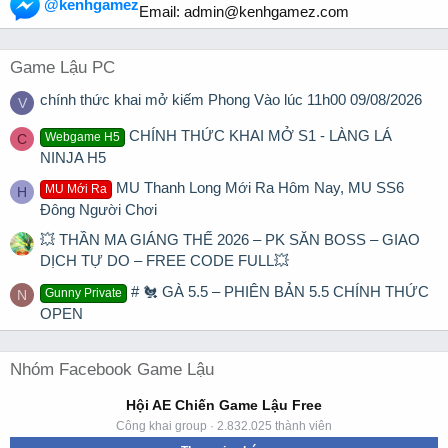
@kenhgamez
Email:
admin@kenhgamez.com
Game Lậu PC
chính thức khai mở kiếm Phong Vào lúc 11h00 09/08/2026
V
CHÍNH THỨC KHAI MỞ S1 - LÀNG LÁ
Webgame H5
C
NINJA H5
MU Thanh Long Mới Ra Hôm Nay, MU SS6
MU Mới Ra
H
Đông Người Chơi
💥 THẦN MA GIÁNG THẾ 2026 – PK SĂN BOSS – GIAO
DỊCH TỰ DO – FREE CODE FULL💥
# 🐔 GÀ 5.5 – PHIÊN BẢN 5.5 CHÍNH THỨC
Gunny Private
N
OPEN
Nhóm Facebook Game Lậu
Hội AE Chiến Game Lậu Free
Công khai group · 2.832.025 thành viên