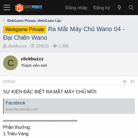
Đăng nhập
Đăng ký
WebGame Private, WebGame Lậu
Ra Mắt Máy Chủ Wano 04 -
Webgame Private
Đại Chiến Wano
T
S
L
clickbuzzz
22/5/21
1,006
h
t
ư
r
a
ợ
clickbuzzz
C
e
r
t
Thành viên mới
a
t
x
d
d
e
s
a
m
22/5/21
#1
t
t
a
e
SỰ KIỆN ĐẶC BIỆT RA MẮT MÁY CHỦ MỚI
r
t
Facebook
e
www.facebook.com
r
══════════════════════
Phần thưởng:
1 Triệu Vàng