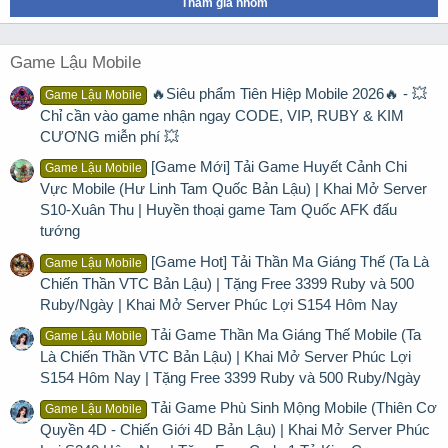
Tham gia nhóm
Game Lậu Mobile
🔥Siêu phẩm Tiên Hiệp Mobile 2026🔥 - 💥
Game Lậu Mobile
Chỉ cần vào game nhận ngay CODE, VIP, RUBY & KIM
CƯƠNG miễn phí 💥
[Game Mới] Tải Game Huyết Cảnh Chi
Game Lậu Mobile
Vực Mobile (Hư Linh Tam Quốc Bản Lậu) | Khai Mở Server
S10-Xuân Thu | Huyền thoại game Tam Quốc AFK đấu
tướng
[Game Hot] Tải Thần Ma Giáng Thế (Ta Là
Game Lậu Mobile
Chiến Thần VTC Bản Lậu) | Tặng Free 3399 Ruby và 500
Ruby/Ngày | Khai Mở Server Phúc Lợi S154 Hôm Nay
Tải Game Thần Ma Giáng Thế Mobile (Ta
Game Lậu Mobile
Là Chiến Thần VTC Bản Lậu) | Khai Mở Server Phúc Lợi
S154 Hôm Nay | Tặng Free 3399 Ruby và 500 Ruby/Ngày
Tải Game Phù Sinh Mộng Mobile (Thiên Cơ
Game Lậu Mobile
Quyền 4D - Chiến Giới 4D Bản Lậu) | Khai Mở Server Phúc