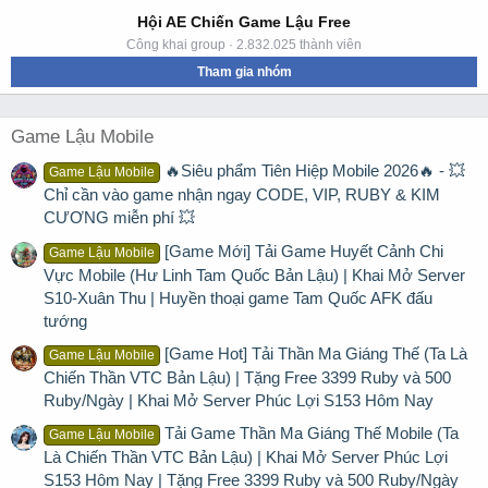
Hội AE Chiến Game Lậu Free
Công khai group · 2.832.025 thành viên
Tham gia nhóm
Game Lậu Mobile
🔥Siêu phẩm Tiên Hiệp Mobile 2026🔥 - 💥
Game Lậu Mobile
Chỉ cần vào game nhận ngay CODE, VIP, RUBY & KIM
CƯƠNG miễn phí 💥
[Game Mới] Tải Game Huyết Cảnh Chi
Game Lậu Mobile
Vực Mobile (Hư Linh Tam Quốc Bản Lậu) | Khai Mở Server
S10-Xuân Thu | Huyền thoại game Tam Quốc AFK đấu
tướng
[Game Hot] Tải Thần Ma Giáng Thế (Ta Là
Game Lậu Mobile
Chiến Thần VTC Bản Lậu) | Tặng Free 3399 Ruby và 500
Ruby/Ngày | Khai Mở Server Phúc Lợi S153 Hôm Nay
Tải Game Thần Ma Giáng Thế Mobile (Ta
Game Lậu Mobile
Là Chiến Thần VTC Bản Lậu) | Khai Mở Server Phúc Lợi
S153 Hôm Nay | Tặng Free 3399 Ruby và 500 Ruby/Ngày