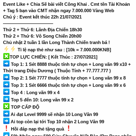
Event Like + Chia Sẽ bài viết Công Khai . Cmt tên Tài Khoản
+ Tag 5 bạn vào CMT nhận ngay 7.000.000 Vàng Web
Chú ý : Event kết thúc 22h 21/07/2021
———————————
Thứ 2 + Thứ 6: Lãnh Địa Chiến 18h30
Thứ 2 + Thứ 6: Vô Song Chiến 20h00
Chủ nhật 2 tuần 1 lần Long Thành Chiến tranh bá !
Tỉ lệ nạp thẻ như sau : [10k = 7.000.000KNB]
TOP LỰC CHIẾN: [ Kết Thúc : 27/07/2021]
Top 1: 1 Sét 8888 thuộc tính tự chọn + Long văn 99 x10 +
Thời trang Diệu Dương ( Thuộc Tính + 77.777.777 )
Top 2: 1 Sét 7777 thuộc tính tự chọn + Long văn 99 x 8
Top 3: 1 Sét 6666 thuộc tính tự chọn + Long văn 99 x 6
Top 4 : Long văn 99 x 4
Top 5 đến 10: Long văn 99 x 2
TOP CẤP ĐỘ
Ai đạt Level 9999 sẽ nhận 10 Long Vân 99
Ai top còn lại tới Top 10 nhận 2 Long Vân 99
Hồi đáp nạp thẻ tặng quà