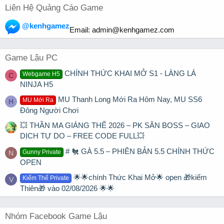
Liên Hệ Quảng Cáo Game
@kenhgamez
Email:
admin@kenhgamez.com
Game Lậu PC
CHÍNH THỨC KHAI MỞ S1 - LÀNG LÁ
Webgame H5
C
NINJA H5
MU Thanh Long Mới Ra Hôm Nay, MU SS6
MU Mới Ra
H
Đông Người Chơi
💥 THẦN MA GIÁNG THẾ 2026 – PK SĂN BOSS – GIAO
DỊCH TỰ DO – FREE CODE FULL💥
# 🐔 GÀ 5.5 – PHIÊN BẢN 5.5 CHÍNH THỨC
Gunny Private
N
OPEN
🌟🌟chính Thức Khai Mở🌟 open 🎁kiếm
Kiếm Thế Private
V
Thiên🎁 vào 02/08/2026 🌟🌟
Nhóm Facebook Game Lậu