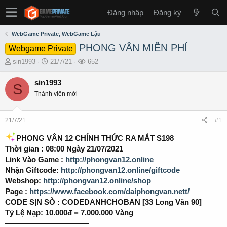
Đăng nhập
Đăng ký
WebGame Private, WebGame Lậu
PHONG VÂN MIỄN PHÍ
Webgame Private
T
S
L
sin1993
21/7/21
652
h
t
ư
r
a
ợ
sin1993
S
e
r
t
Thành viên mới
a
t
x
d
d
e
s
a
m
21/7/21
#1
t
t
a
e
PHONG VÂN 12 CHÍNH THỨC RA MẮT S198
r
Thời gian : 08:00 Ngày 21/07/2021
t
Link Vào Game :
http://phongvan12.online
e
Nhận Giftcode:
http://phongvan12.online/giftcode
r
Webshop:
http://phongvan12.online/shop
Page :
https://www.facebook.com/daiphongvan.nett/
CODE SỊN SÒ : CODEDANHCHOBAN [33 Long Vân 90]
Tỷ Lệ Nạp: 10.000đ = 7.000.000 Vàng
———————————