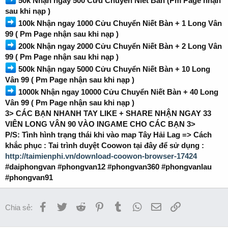
50k Nhận ngay 500 Cửu Chuyển Niết Bàn (Pm Page nhận
sau khi nạp )
100k Nhận ngay 1000 Cửu Chuyển Niết Bàn + 1 Long Vân
99 ( Pm Page nhận sau khi nạp )
200k Nhận ngay 2000 Cửu Chuyển Niết Bàn + 2 Long Vân
99 ( Pm Page nhận sau khi nạp )
500k Nhận ngay 5000 Cửu Chuyển Niết Bàn + 10 Long
Vân 99 ( Pm Page nhận sau khi nạp )
1000k Nhận ngay 10000 Cửu Chuyển Niết Bàn + 40 Long
Vân 99 ( Pm Page nhận sau khi nạp )
3> CÁC BẠN NHANH TAY LIKE + SHARE NHẬN NGAY 33
VIÊN LONG VÂN 90 VÀO INGAME CHO CÁC BẠN 3>
P/S: Tình hình trạng thái khi vào map Tây Hải Lag => Cách
khắc phục : Tai trình duyệt Coowon tại đây để sử dụng :
http://taimienphi.vn/download-coowon-browser-17424
#daiphongvan #phongvan12 #phongvan360 #phongvanlau
#phongvan91
Facebook
Twitter
Reddit
Pinterest
Tumblr
WhatsApp
Email
Link
Chia sẻ: