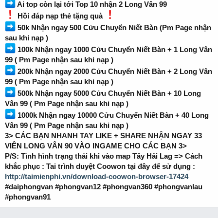
Ai top còn lại tới Top 10 nhận 2 Long Vân 99
Hồi đáp nạp thẻ tặng quà
50k Nhận ngay 500 Cửu Chuyển Niết Bàn (Pm Page nhận
sau khi nạp )
100k Nhận ngay 1000 Cửu Chuyển Niết Bàn + 1 Long Vân
99 ( Pm Page nhận sau khi nạp )
200k Nhận ngay 2000 Cửu Chuyển Niết Bàn + 2 Long Vân
99 ( Pm Page nhận sau khi nạp )
500k Nhận ngay 5000 Cửu Chuyển Niết Bàn + 10 Long
Vân 99 ( Pm Page nhận sau khi nạp )
1000k Nhận ngay 10000 Cửu Chuyển Niết Bàn + 40 Long
Vân 99 ( Pm Page nhận sau khi nạp )
3> CÁC BẠN NHANH TAY LIKE + SHARE NHẬN NGAY 33
VIÊN LONG VÂN 90 VÀO INGAME CHO CÁC BẠN 3>
P/S: Tình hình trạng thái khi vào map Tây Hải Lag => Cách
khắc phục : Tai trình duyệt Coowon tại đây để sử dụng :
http://taimienphi.vn/download-coowon-browser-17424
#daiphongvan #phongvan12 #phongvan360 #phongvanlau
#phongvan91