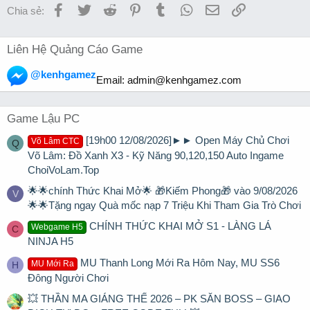
Facebook
Twitter
Reddit
Pinterest
Tumblr
WhatsApp
Email
Link
Chia sẻ:
Liên Hệ Quảng Cáo Game
@kenhgamez
Email:
admin@kenhgamez.com
Game Lậu PC
[19h00 12/08/2026]►► Open Máy Chủ Chơi
Võ Lâm CTC
Q
Võ Lâm: Đồ Xanh X3 - Kỹ Năng 90,120,150 Auto Ingame
ChoiVoLam.Top
🌟🌟chính Thức Khai Mở🌟 🎁Kiếm Phong🎁 vào 9/08/2026
V
🌟🌟Tặng ngay Quà mốc nạp 7 Triệu Khi Tham Gia Trò Chơi
CHÍNH THỨC KHAI MỞ S1 - LÀNG LÁ
Webgame H5
C
NINJA H5
MU Thanh Long Mới Ra Hôm Nay, MU SS6
MU Mới Ra
H
Đông Người Chơi
💥 THẦN MA GIÁNG THẾ 2026 – PK SĂN BOSS – GIAO