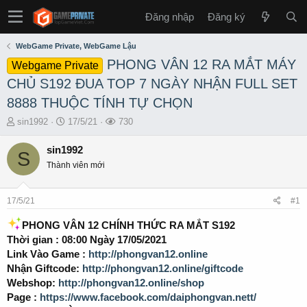
Đăng nhập
Đăng ký
WebGame Private, WebGame Lậu
PHONG VÂN 12 RA MẮT MÁY
Webgame Private
CHỦ S192 ĐUA TOP 7 NGÀY NHẬN FULL SET
8888 THUỘC TÍNH TỰ CHỌN
T
S
L
sin1992
17/5/21
730
h
t
ư
r
a
ợ
sin1992
S
e
r
t
Thành viên mới
a
t
x
d
d
e
s
a
m
17/5/21
#1
t
t
a
e
PHONG VÂN 12 CHÍNH THỨC RA MẮT S192
r
Thời gian : 08:00 Ngày 17/05/2021
t
Link Vào Game :
http://phongvan12.online
e
Nhận Giftcode:
http://phongvan12.online/giftcode
r
Webshop:
http://phongvan12.online/shop
Page :
https://www.facebook.com/daiphongvan.nett/