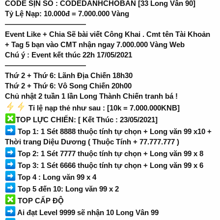
CODE SỊN SÒ : CODEDANHCHOBAN [33 Long Vân 90]
Tỷ Lệ Nạp: 10.000đ = 7.000.000 Vàng
———————————
Event Like + Chia Sẽ bài viết Công Khai . Cmt tên Tài Khoản
+ Tag 5 bạn vào CMT nhận ngay 7.000.000 Vàng Web
Chú ý : Event kết thúc 22h 17/05/2021
———————————
Thứ 2 + Thứ 6: Lãnh Địa Chiến 18h30
Thứ 2 + Thứ 6: Vô Song Chiến 20h00
Chủ nhật 2 tuần 1 lần Long Thành Chiến tranh bá !
Tỉ lệ nạp thẻ như sau : [10k = 7.000.000KNB]
TOP LỰC CHIẾN: [ Kết Thúc : 23/05/2021]
Top 1: 1 Sét 8888 thuộc tính tự chọn + Long văn 99 x10 +
Thời trang Diệu Dương ( Thuộc Tính + 77.777.777 )
Top 2: 1 Sét 7777 thuộc tính tự chọn + Long văn 99 x 8
Top 3: 1 Sét 6666 thuộc tính tự chọn + Long văn 99 x 6
Top 4 : Long văn 99 x 4
Top 5 đến 10: Long văn 99 x 2
TOP CẤP ĐỘ
Ai đạt Level 9999 sẽ nhận 10 Long Vân 99