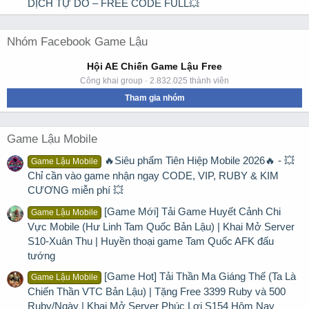
DỊCH TỰ DO – FREE CODE FULL💥
Nhóm Facebook Game Lậu
Hội AE Chiến Game Lậu Free
Công khai group · 2.832.025 thành viên
Tham gia nhóm
Game Lậu Mobile
🔥Siêu phẩm Tiên Hiệp Mobile 2026🔥 - 💥
Game Lậu Mobile
Chỉ cần vào game nhận ngay CODE, VIP, RUBY & KIM
CƯƠNG miễn phí 💥
[Game Mới] Tải Game Huyết Cảnh Chi
Game Lậu Mobile
Vực Mobile (Hư Linh Tam Quốc Bản Lậu) | Khai Mở Server
S10-Xuân Thu | Huyền thoại game Tam Quốc AFK đấu
tướng
[Game Hot] Tải Thần Ma Giáng Thế (Ta Là
Game Lậu Mobile
Chiến Thần VTC Bản Lậu) | Tặng Free 3399 Ruby và 500
Ruby/Ngày | Khai Mở Server Phúc Lợi S154 Hôm Nay