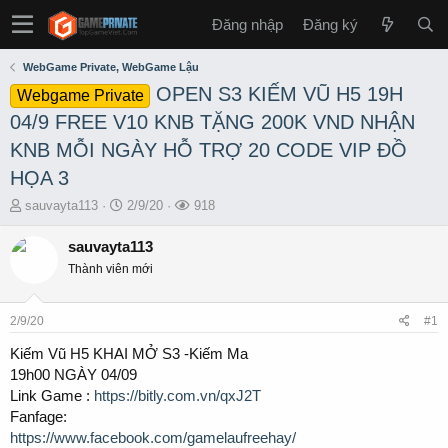
Đăng nhập
Đăng ký
WebGame Private, WebGame Lậu
OPEN S3 KIẾM VŨ H5 19H
Webgame Private
04/9 FREE V10 KNB TẶNG 200K VND NHẬN
KNB MỖI NGÀY HỖ TRỢ 20 CODE VIP ĐỒ
HỌA 3
T
S
L
sauvayta113
2/9/20
918
h
t
ư
r
a
ợ
sauvayta113
e
r
t
Thành viên mới
a
t
x
d
d
e
s
a
m
2/9/20
#1
t
t
a
e
Kiếm Vũ H5 KHAI MỞ S3 -Kiếm Ma
r
19h00 NGÀY 04/09
t
Link Game :
https://bitly.com.vn/qxJ2T
e
Fanfage:
r
https://www.facebook.com/gamelaufreehay/