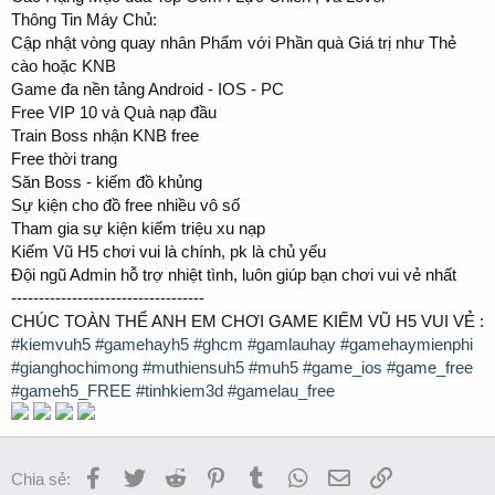
Thông Tin Máy Chủ:
Cập nhật vòng quay nhân Phẩm với Phần quà Giá trị như Thẻ
cào hoặc KNB
Game đa nền tảng Android - IOS - PC
Free VIP 10 và Quà nạp đầu
Train Boss nhận KNB free
Free thời trang
Săn Boss - kiếm đồ khủng
Sự kiện cho đồ free nhiều vô số
Tham gia sự kiện kiếm triệu xu nạp
Kiếm Vũ H5 chơi vui là chính, pk là chủ yếu
Đội ngũ Admin hỗ trợ nhiệt tình, luôn giúp bạn chơi vui vẻ nhất
-----------------------------------
CHÚC TOÀN THỂ ANH EM CHƠI GAME KIẾM VŨ H5 VUI VẺ :
#kiemvuh5
#gamehayh5
#ghcm
#gamlauhay
#gamehaymienphi
#gianghochimong
#muthiensuh5
#muh5
#game_ios
#game_free
#gameh5_FREE
#tinhkiem3d
#gamelau_free
Facebook
Twitter
Reddit
Pinterest
Tumblr
WhatsApp
Email
Link
Chia sẻ: