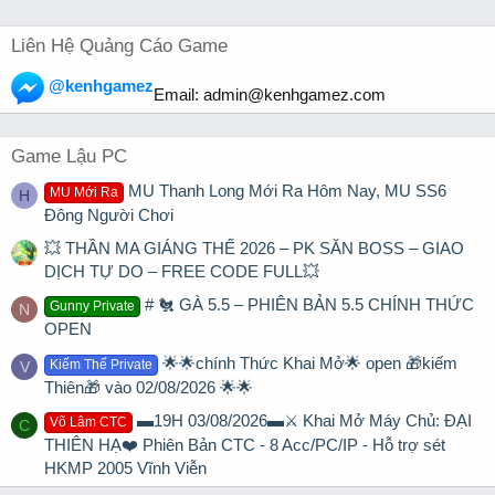
Liên Hệ Quảng Cáo Game
@kenhgamez
Email:
admin@kenhgamez.com
Game Lậu PC
MU Thanh Long Mới Ra Hôm Nay, MU SS6
MU Mới Ra
H
Đông Người Chơi
💥 THẦN MA GIÁNG THẾ 2026 – PK SĂN BOSS – GIAO
DỊCH TỰ DO – FREE CODE FULL💥
# 🐔 GÀ 5.5 – PHIÊN BẢN 5.5 CHÍNH THỨC
Gunny Private
N
OPEN
🌟🌟chính Thức Khai Mở🌟 open 🎁kiếm
Kiếm Thế Private
V
Thiên🎁 vào 02/08/2026 🌟🌟
▬19H 03/08/2026▬⚔️ Khai Mở Máy Chủ: ĐẠI
Võ Lâm CTC
C
THIÊN HẠ❤️ Phiên Bản CTC - 8 Acc/PC/IP - Hỗ trợ sét
HKMP 2005 Vĩnh Viễn