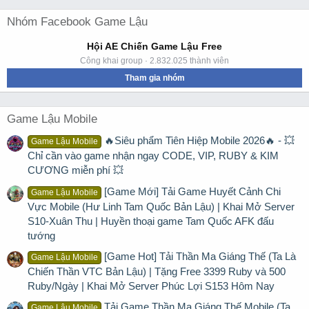
Nhóm Facebook Game Lậu
Hội AE Chiến Game Lậu Free
Công khai group · 2.832.025 thành viên
Tham gia nhóm
Game Lậu Mobile
🔥Siêu phẩm Tiên Hiệp Mobile 2026🔥 - 💥
Game Lậu Mobile
Chỉ cần vào game nhận ngay CODE, VIP, RUBY & KIM
CƯƠNG miễn phí 💥
[Game Mới] Tải Game Huyết Cảnh Chi
Game Lậu Mobile
Vực Mobile (Hư Linh Tam Quốc Bản Lậu) | Khai Mở Server
S10-Xuân Thu | Huyền thoại game Tam Quốc AFK đấu
tướng
[Game Hot] Tải Thần Ma Giáng Thế (Ta Là
Game Lậu Mobile
Chiến Thần VTC Bản Lậu) | Tặng Free 3399 Ruby và 500
Ruby/Ngày | Khai Mở Server Phúc Lợi S153 Hôm Nay
Tải Game Thần Ma Giáng Thế Mobile (Ta
Game Lậu Mobile