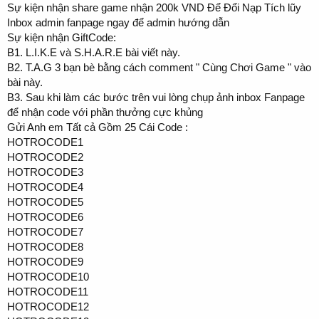
Sự kiện nhận share game nhận 200k VND Để Đổi Nạp Tích lũy
Inbox admin fanpage ngay để admin hướng dẫn
Sự kiện nhận GiftCode:
B1. L.I.K.E và S.H.A.R.E bài viết này.
B2. T.A.G 3 bạn bè bằng cách comment " Cùng Chơi Game " vào
bài này.
B3. Sau khi làm các bước trên vui lòng chụp ảnh inbox Fanpage
để nhận code với phần thưởng cực khủng
Gửi Anh em Tất cả Gồm 25 Cái Code :
HOTROCODE1
HOTROCODE2
HOTROCODE3
HOTROCODE4
HOTROCODE5
HOTROCODE6
HOTROCODE7
HOTROCODE8
HOTROCODE9
HOTROCODE10
HOTROCODE11
HOTROCODE12