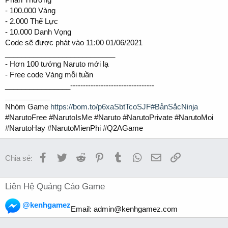
- 100.000 Vàng
- 2.000 Thể Lực
- 10.000 Danh Vọng
Code sẽ được phát vào 11:00 01/06/2021
___________________________
- Hơn 100 tướng Naruto mới lạ
- Free code Vàng mỗi tuần
________________---------------------------------
___________
Nhóm Game
https://bom.to/p6xaSbtTcoSJF#BảnSắcNinja
#NarutoFree #NarutoIsMe #Naruto #NarutoPrivate #NarutoMoi
#NarutoHay #NarutoMienPhi #Q2AGame
Facebook
Twitter
Reddit
Pinterest
Tumblr
WhatsApp
Email
Link
Chia sẻ:
Liên Hệ Quảng Cáo Game
@kenhgamez
Email:
admin@kenhgamez.com