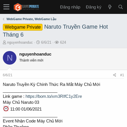
Đăng nhập
Đăng ký
WebGame Private, WebGame Lậu
Naruto Truyền Game Hot
Webgame Private
Tháng 6
T
S
L
nguyenhoanduc
6/6/21
624
h
t
ư
r
a
ợ
nguyenhoanduc
N
e
r
t
Thành viên mới
a
t
x
d
d
e
s
a
m
6/6/21
#1
t
t
a
e
Naruto Truyền Kỳ Chính Thức Ra Mắt Máy Chủ Mới
r
________________________
t
Link game :
https://bom.to/xm3RIfC1y2Ere
e
Máy Chủ Naruto 03
r
11:00 01/06/2021
________________________
Event Nhận Code Máy Chủ Mới
Phần Thưởng