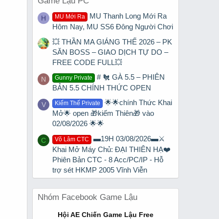
Game Lậu PC
MU Thanh Long Mới Ra
MU Mới Ra
H
Hôm Nay, MU SS6 Đông Người Chơi
💥 THẦN MA GIÁNG THẾ 2026 – PK
SĂN BOSS – GIAO DỊCH TỰ DO –
FREE CODE FULL💥
# 🐔 GÀ 5.5 – PHIÊN
Gunny Private
N
BẢN 5.5 CHÍNH THỨC OPEN
🌟🌟chính Thức Khai
Kiếm Thế Private
V
Mở🌟 open 🎁kiếm Thiên🎁 vào
02/08/2026 🌟🌟
▬19H 03/08/2026▬⚔️
Võ Lâm CTC
C
Khai Mở Máy Chủ: ĐẠI THIÊN HẠ❤️
Phiên Bản CTC - 8 Acc/PC/IP - Hỗ
trợ sét HKMP 2005 Vĩnh Viễn
Nhóm Facebook Game Lậu
Hội AE Chiến Game Lậu Free