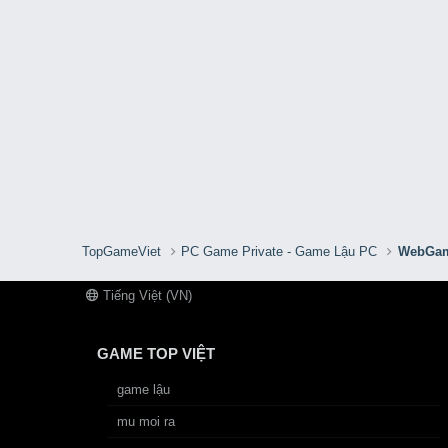
TopGameViet
PC Game Private - Game Lậu PC
WebGam
Tiếng Việt (VN)
GAME TOP VIỆT
game lậu
mu moi ra