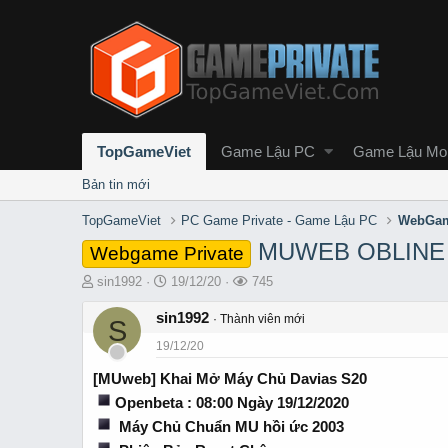
TopGameViet
Game Lậu PC
Game Lậu Mob
Bản tin mới
TopGameViet
PC Game Private - Game Lậu PC
WebGam
MUWEB OBLINE 
Webgame Private
T
S
L
sin1992
19/12/20
745
h
t
ư
r
sin1992
a
ợ
Thành viên mới
S
e
r
t
19/12/20
a
t
x
d
d
e
[MUweb] Khai Mở Máy Chủ Davias S20
s
a
m
Openbeta : 08:00 Ngày 19/12/2020
t
t
a
e
Máy Chủ Chuẩn MU hồi ức 2003
r