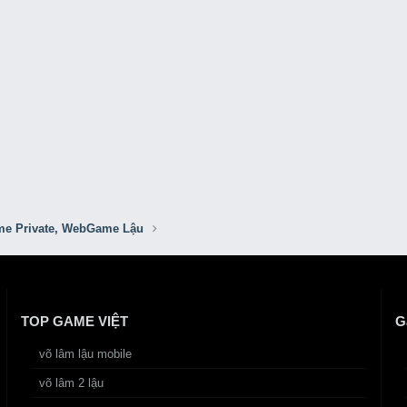
e Private, WebGame Lậu
TOP GAME VIỆT
G
võ lâm lậu mobile
võ lâm 2 lậu