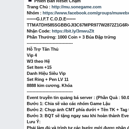
Phiên Bản Reset Chậm
t
Trang Chủ :
http://mu.sonegame.com
e
Nhóm :
https://www.facebook.com/groups/muweb
r
═══G.I.F.T C.O.D.E═══
TTMATDH585SGBBGJI3C67MPR977W2872Z1G6R
Nhận Code:
https://bit.ly/3mwuZlt
Phần Thưởng: 1000 Coin + 3 Búa Đập trứng
--------------------------------
Hỗ Trợ Tân Thủ
Vip 4
W3 theo Hệ
Set Item +15
Danh Hiệu Siêu Vip
Set Ring + Pen LV 11
8888 kim cương. Khóa
--------------------------------
Event truyền tin quảng bá server : (Phần Quà : 50
Bước 1: Chia sẽ vào các nhóm Game Lậu
Bước 2: Chụp ảnh CMT phía dưới + Tên TK + Tag 
Bước 3: BQT sẽ tặng ngay sau khi hoàn thành Eve
Lưu Ý:
Phải làm đủ và trình tự các bước mới được nhận 