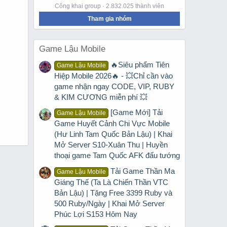
Công khai group · 2.832.025 thành viên
Tham gia nhóm
Game Lậu Mobile
🔥Siêu phẩm Tiên
Game Lậu Mobile
Hiệp Mobile 2026🔥 - 💥Chỉ cần vào
game nhận ngay CODE, VIP, RUBY
& KIM CƯƠNG miễn phí 💥
[Game Mới] Tải
Game Lậu Mobile
Game Huyết Cảnh Chi Vực Mobile
(Hư Linh Tam Quốc Bản Lậu) | Khai
Mở Server S10-Xuân Thu | Huyền
thoại game Tam Quốc AFK đấu tướng
Tải Game Thần Ma
Game Lậu Mobile
Giáng Thế (Ta Là Chiến Thần VTC
Bản Lậu) | Tặng Free 3399 Ruby và
500 Ruby/Ngày | Khai Mở Server
Phúc Lợi S153 Hôm Nay