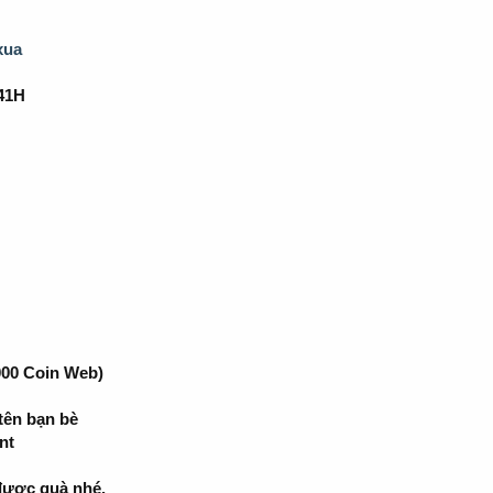
xua
41H
.000 Coin Web)
tên bạn bè
nt
được quà nhé.