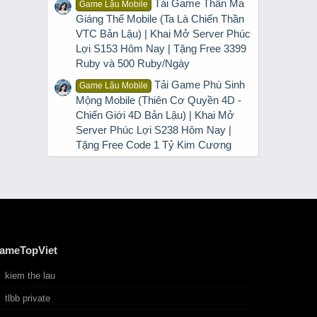
Tải Game Thần Ma
Game Lậu Mobile
Giáng Thế Mobile (Ta Là Chiến Thần
VTC Bản Lậu) | Khai Mở Server Phúc
Lợi S153 Hôm Nay | Tặng Free 3399
Ruby và 500 Ruby/Ngày
Tải Game Phù Sinh
Game Lậu Mobile
Mộng Mobile (Thiên Cơ Quyền 4D -
Chiến Giới 4D Bản Lậu) | Khai Mở
Server Phúc Lợi S238 Hôm Nay |
Tặng Free Code 1 Tỷ Kim Cương
ameTopViet
kiem the lau
tlbb private