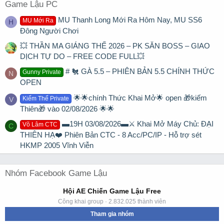
Game Lậu PC
MU Thanh Long Mới Ra Hôm Nay, MU SS6
MU Mới Ra
H
Đông Người Chơi
💥 THẦN MA GIÁNG THẾ 2026 – PK SĂN BOSS – GIAO
DỊCH TỰ DO – FREE CODE FULL💥
# 🐔 GÀ 5.5 – PHIÊN BẢN 5.5 CHÍNH THỨC
Gunny Private
N
OPEN
🌟🌟chính Thức Khai Mở🌟 open 🎁kiếm
Kiếm Thế Private
V
Thiên🎁 vào 02/08/2026 🌟🌟
▬19H 03/08/2026▬⚔️ Khai Mở Máy Chủ: ĐẠI
Võ Lâm CTC
C
THIÊN HẠ❤️ Phiên Bản CTC - 8 Acc/PC/IP - Hỗ trợ sét
HKMP 2005 Vĩnh Viễn
Nhóm Facebook Game Lậu
Hội AE Chiến Game Lậu Free
Công khai group · 2.832.025 thành viên
Tham gia nhóm