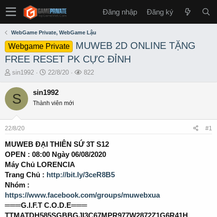
Đăng nhập
Đăng ký
WebGame Private, WebGame Lậu
MUWEB 2D ONLINE TẶNG
Webgame Private
FREE RESET PK CỰC ĐỈNH
T
S
L
sin1992
22/8/20
822
h
t
ư
r
a
ợ
sin1992
S
e
r
t
Thành viên mới
a
t
x
d
d
e
s
a
m
22/8/20
#1
t
t
a
e
MUWEB ĐẠI THIÊN SỨ 3T S12
r
OPEN : 08:00 Ngày 06/08/2020
t
Máy Chủ LORENCIA
e
Trang Chủ :
http://bit.ly/3ceR8B5
r
Nhóm :
https://www.facebook.com/groups/muwebxua
═══G.I.F.T C.O.D.E═══
TTMATDH585SGBBGJI3C67MPR977W2872Z1G6R41H