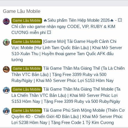
Game Lậu Mobile
🔥Siêu phẩm Tiên Hiệp Mobile 2026🔥 - 💥
Game Lậu Mobile
Chỉ cần vào game nhận ngay CODE, VIP, RUBY & KIM
CƯƠNG miễn phí 💥
[Game Mới] Tải Game Huyết Cảnh Chi
Game Lậu Mobile
Vực Mobile (Hư Linh Tam Quốc Bản Lậu) | Khai Mở Server
S10-Xuân Thu | Huyền thoại game Tam Quốc AFK đấu
tướng
Tải Game Thần Ma Giáng Thế (Ta Là Chiến
Game Lậu Mobile
Thần VTC Bản Lậu) | Tặng Free 3399 Ruby và 500
Ruby/Ngày | Khai Mở Server Phúc Lợi S153 Hôm Nay
Tải Game Thần Ma Giáng Thế Mobile (Ta
Game Lậu Mobile
Là Chiến Thần VTC Bản Lậu) | Khai Mở Server Phúc Lợi
S153 Hôm Nay | Tặng Free 3399 Ruby và 500 Ruby/Ngày
Tải Game Phù Sinh Mộng Mobile (Thiên Cơ
Game Lậu Mobile
Quyền 4D - Chiến Giới 4D Bản Lậu) | Khai Mở Server Phúc
Lợi S238 Hôm Nay | Tặng Free Code 1 Tỷ Kim Cương