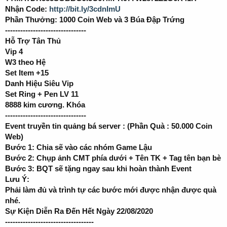
Nhận Code:
http://bit.ly/3cdnImU
Phần Thưởng: 1000 Coin Web và 3 Búa Đập Trứng
--------------------------------
Hỗ Trợ Tân Thủ
Vip 4
W3 theo Hệ
Set Item +15
Danh Hiệu Siêu Vip
Set Ring + Pen LV 11
8888 kim cương. Khóa
--------------------------------
Event truyền tin quảng bá server : (Phần Quà : 50.000 Coin
Web)
Bước 1: Chia sẽ vào các nhóm Game Lậu
Bước 2: Chụp ảnh CMT phía dưới + Tên TK + Tag tên bạn bè
Bước 3: BQT sẽ tặng ngay sau khi hoàn thành Event
Lưu Ý:
Phải làm đủ và trình tự các bước mới được nhận được quà
nhé.
Sự Kiện Diễn Ra Đến Hết Ngày 22/08/2020
-----------------------------------