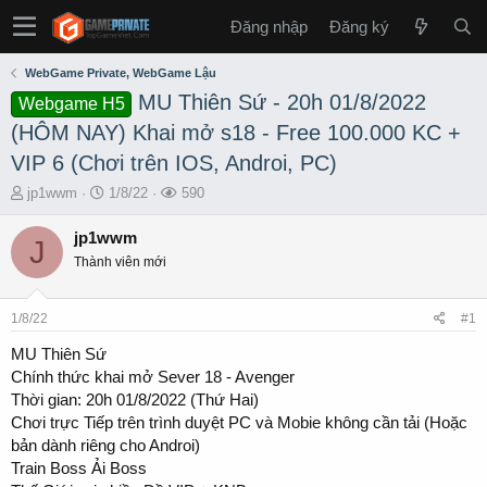
Đăng nhập
Đăng ký
WebGame Private, WebGame Lậu
MU Thiên Sứ - 20h 01/8/2022
Webgame H5
(HÔM NAY) Khai mở s18 - Free 100.000 KC +
VIP 6 (Chơi trên IOS, Androi, PC)
T
S
L
jp1wwm
1/8/22
590
h
t
ư
r
a
ợ
jp1wwm
J
e
r
t
Thành viên mới
a
t
x
d
d
e
s
a
m
1/8/22
#1
t
t
a
e
MU Thiên Sứ
r
Chính thức khai mở Sever 18 - Avenger
t
Thời gian: 20h 01/8/2022 (Thứ Hai)
e
Chơi trực Tiếp trên trình duyệt PC và Mobie không cần tải (Hoặc
r
bản dành riêng cho Androi)
Train Boss Ải Boss