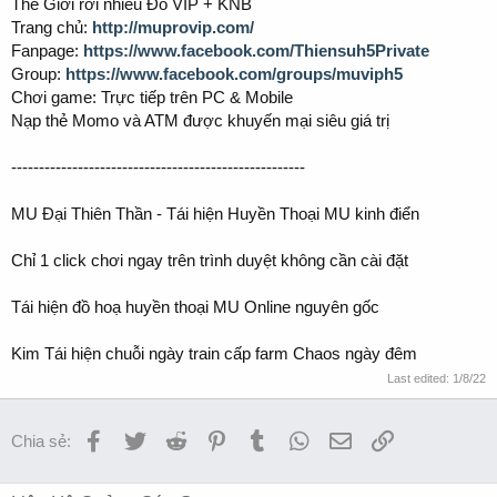
Thế Giới rơi nhiều Đồ VIP + KNB
Trang chủ:
http://muprovip.com/
Fanpage:
https://www.facebook.com/Thiensuh5Private
Group:
https://www.facebook.com/groups/muviph5
Chơi game: Trực tiếp trên PC & Mobile
Nạp thẻ Momo và ATM được khuyến mại siêu giá trị
-----------------------------------------------------
MU Đại Thiên Thần - Tái hiện Huyền Thoại MU kinh điển
Chỉ 1 click chơi ngay trên trình duyệt không cần cài đặt
Tái hiện đồ hoạ huyền thoại MU Online nguyên gốc
Kim Tái hiện chuỗi ngày train cấp farm Chaos ngày đêm
Last edited:
1/8/22
Facebook
Twitter
Reddit
Pinterest
Tumblr
WhatsApp
Email
Link
Chia sẻ: