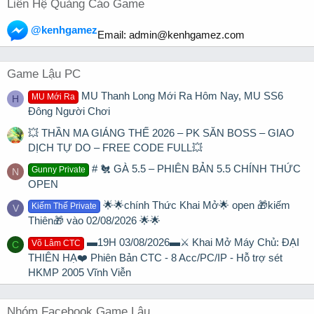
Liên Hệ Quảng Cáo Game
@kenhgamez
Email:
admin@kenhgamez.com
Game Lậu PC
MU Thanh Long Mới Ra Hôm Nay, MU SS6
MU Mới Ra
H
Đông Người Chơi
💥 THẦN MA GIÁNG THẾ 2026 – PK SĂN BOSS – GIAO
DỊCH TỰ DO – FREE CODE FULL💥
# 🐔 GÀ 5.5 – PHIÊN BẢN 5.5 CHÍNH THỨC
Gunny Private
N
OPEN
🌟🌟chính Thức Khai Mở🌟 open 🎁kiếm
Kiếm Thế Private
V
Thiên🎁 vào 02/08/2026 🌟🌟
▬19H 03/08/2026▬⚔️ Khai Mở Máy Chủ: ĐẠI
Võ Lâm CTC
C
THIÊN HẠ❤️ Phiên Bản CTC - 8 Acc/PC/IP - Hỗ trợ sét
HKMP 2005 Vĩnh Viễn
Nhóm Facebook Game Lậu