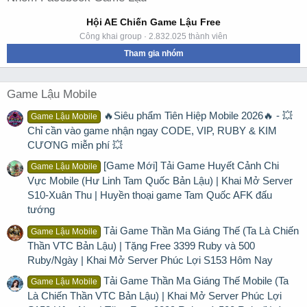
Hội AE Chiến Game Lậu Free
Công khai group · 2.832.025 thành viên
Tham gia nhóm
Game Lậu Mobile
🔥Siêu phẩm Tiên Hiệp Mobile 2026🔥 - 💥
Game Lậu Mobile
Chỉ cần vào game nhận ngay CODE, VIP, RUBY & KIM
CƯƠNG miễn phí 💥
[Game Mới] Tải Game Huyết Cảnh Chi
Game Lậu Mobile
Vực Mobile (Hư Linh Tam Quốc Bản Lậu) | Khai Mở Server
S10-Xuân Thu | Huyền thoại game Tam Quốc AFK đấu
tướng
Tải Game Thần Ma Giáng Thế (Ta Là Chiến
Game Lậu Mobile
Thần VTC Bản Lậu) | Tặng Free 3399 Ruby và 500
Ruby/Ngày | Khai Mở Server Phúc Lợi S153 Hôm Nay
Tải Game Thần Ma Giáng Thế Mobile (Ta
Game Lậu Mobile
Là Chiến Thần VTC Bản Lậu) | Khai Mở Server Phúc Lợi