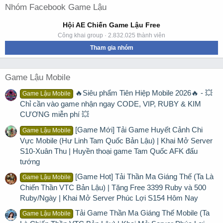
Nhóm Facebook Game Lậu
Hội AE Chiến Game Lậu Free
Công khai group · 2.832.025 thành viên
Tham gia nhóm
Game Lậu Mobile
🔥Siêu phẩm Tiên Hiệp Mobile 2026🔥 - 💥
Game Lậu Mobile
Chỉ cần vào game nhận ngay CODE, VIP, RUBY & KIM
CƯƠNG miễn phí 💥
[Game Mới] Tải Game Huyết Cảnh Chi
Game Lậu Mobile
Vực Mobile (Hư Linh Tam Quốc Bản Lậu) | Khai Mở Server
S10-Xuân Thu | Huyền thoại game Tam Quốc AFK đấu
tướng
[Game Hot] Tải Thần Ma Giáng Thế (Ta Là
Game Lậu Mobile
Chiến Thần VTC Bản Lậu) | Tặng Free 3399 Ruby và 500
Ruby/Ngày | Khai Mở Server Phúc Lợi S154 Hôm Nay
Tải Game Thần Ma Giáng Thế Mobile (Ta
Game Lậu Mobile