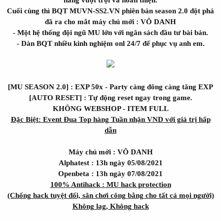
r
Cuối cùng thì BQT MUVN-SS2.VN phiên bản season 2.0 đột phá
đã ra cho mắt máy chủ mới : VÔ DANH
- Một hệ thống đội ngũ MU lớn với ngân sách đầu tư bài bản.
- Dàn BQT nhiều kinh nghiệm onl 24/7 để phục vụ anh em.
[MU SEASON 2.0] : EXP 50x - Party càng đông càng tăng EXP
[AUTO RESET] : Tự động reset ngay trong game.
KHÔNG WEBSHOP - ITEM FULL
Đặc Biệt: Event Đua Top hàng Tuần nhận VND với giá trị hấp
dẫn
Máy chủ mới : VÔ DANH
Alphatest : 13h ngày 05/08/2021
Openbeta : 13h ngày 07/08/2021
100% Antihack : MU hack protection
(Chống hack tuyệt đối, sân chơi công bằng cho tất cả mọi người)
Không lag, Không hack