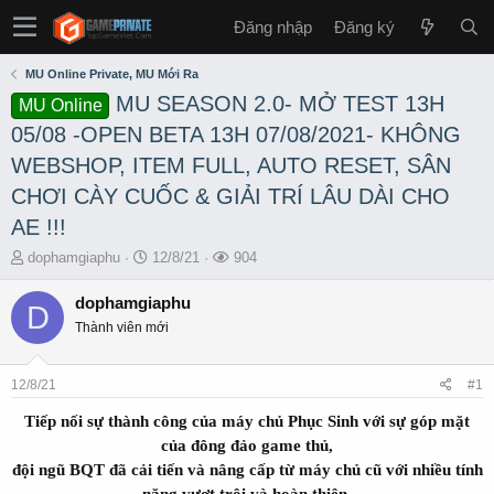
Đăng nhập
Đăng ký
MU Online Private, MU Mới Ra
MU SEASON 2.0- MỞ TEST 13H
MU Online
05/08 -OPEN BETA 13H 07/08/2021- KHÔNG
WEBSHOP, ITEM FULL, AUTO RESET, SÂN
CHƠI CÀY CUỐC & GIẢI TRÍ LÂU DÀI CHO
AE !!!
T
S
L
dophamgiaphu
12/8/21
904
h
t
ư
r
a
ợ
dophamgiaphu
D
e
r
t
Thành viên mới
a
t
x
d
d
e
s
a
m
12/8/21
#1
t
t
a
e
Tiếp nối sự thành công của máy chủ Phục Sinh với sự góp mặt
r
của đông đảo game thủ,
t
đội ngũ BQT đã cải tiến và nâng cấp từ máy chủ cũ với nhiều tính
e
năng vượt trội và hoàn thiện.