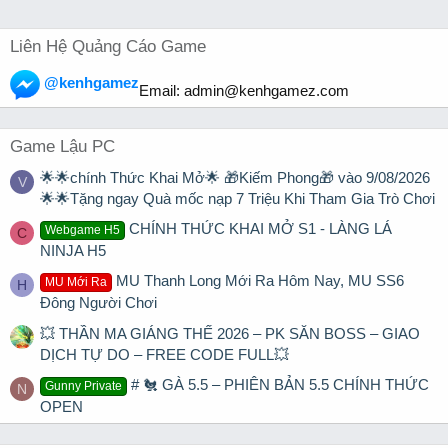
Liên Hệ Quảng Cáo Game
@kenhgamez
Email:
admin@kenhgamez.com
Game Lậu PC
🌟🌟chính Thức Khai Mở🌟 🎁Kiếm Phong🎁 vào 9/08/2026
V
🌟🌟Tặng ngay Quà mốc nạp 7 Triệu Khi Tham Gia Trò Chơi
CHÍNH THỨC KHAI MỞ S1 - LÀNG LÁ
Webgame H5
C
NINJA H5
MU Thanh Long Mới Ra Hôm Nay, MU SS6
MU Mới Ra
H
Đông Người Chơi
💥 THẦN MA GIÁNG THẾ 2026 – PK SĂN BOSS – GIAO
DỊCH TỰ DO – FREE CODE FULL💥
# 🐔 GÀ 5.5 – PHIÊN BẢN 5.5 CHÍNH THỨC
Gunny Private
N
OPEN