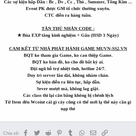
Các sự kiện hấp Dẫn : Bc , Dv , Cc , Thỏ , Summer, Tống Kim ...
Event PK được GM tổ chức thường xuyên.
CTC diễn ra hàng tuần.
TÂN THỦ NHẬN CODE :
★ Bùa EXP
tăng kinh nghiệm
+ Gấu (HSD 3 Ngày)
CAM KẾT TỪ NHÀ PHÁT HÀNH GAME MUVN-SS2.VN
BQT ko tham gia Game, ko can thiệp Game.
BQT ko bán đồ, ko cho đồ bất kỳ ai.
Đội ngũ hỗ trợ nhiệt tình, hotline 24/7.
Duy trì server lâu dài, không nhàm chán.
Sự kiện diễn ra liên tục, hấp dẫn.
Sever mượt mà, không lag giật.
Các class thì lại cân bằng không bị chênh lệch
Từ Item đến Wcoint cái gì cày cũng có thế mới lạ thế này cần gì
nạp thẻ
Facebook
Twitter
Reddit
Pinterest
Tumblr
WhatsApp
Email
Link
Chia sẻ: