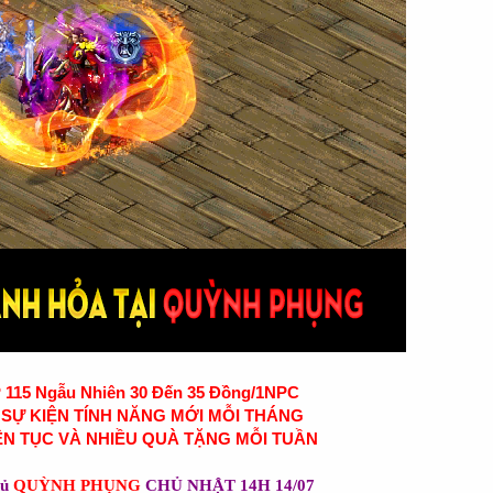
15 Ngẫu Nhiên 30 Đến 35 Đồng/1NPC
 SỰ KIỆN TÍNH NĂNG MỚI MỖI THÁNG
ÊN TỤC VÀ NHIỀU QUÀ TẶNG MỖI TUẦN
hủ
QUỲNH PHỤNG
CHỦ NHẬT 14H 14/07