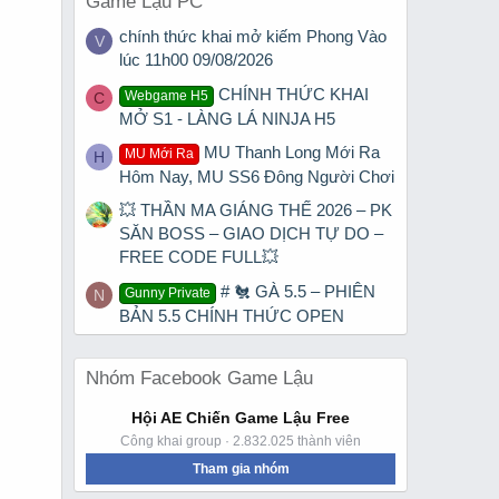
Game Lậu PC
chính thức khai mở kiếm Phong Vào
V
lúc 11h00 09/08/2026
CHÍNH THỨC KHAI
Webgame H5
C
MỞ S1 - LÀNG LÁ NINJA H5
MU Thanh Long Mới Ra
MU Mới Ra
H
Hôm Nay, MU SS6 Đông Người Chơi
💥 THẦN MA GIÁNG THẾ 2026 – PK
SĂN BOSS – GIAO DỊCH TỰ DO –
FREE CODE FULL💥
# 🐔 GÀ 5.5 – PHIÊN
Gunny Private
N
BẢN 5.5 CHÍNH THỨC OPEN
Nhóm Facebook Game Lậu
Hội AE Chiến Game Lậu Free
Công khai group · 2.832.025 thành viên
Tham gia nhóm