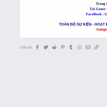
Trang 
Tải Game 
FaceBook :
f
TOÀN BỘ SỰ KIỆN - HOẠT 
trang
Facebook
Twitter
Reddit
Pinterest
Tumblr
WhatsApp
Email
Link
Chia sẻ: