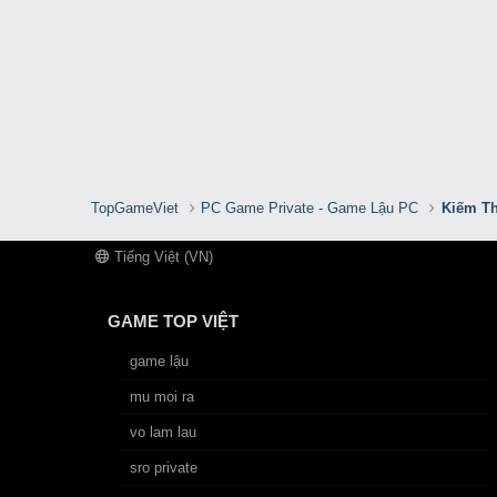
TopGameViet
PC Game Private - Game Lậu PC
Kiếm Th
Tiếng Việt (VN)
GAME TOP VIỆT
game lậu
mu moi ra
vo lam lau
sro private