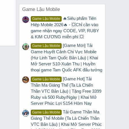
Game Lậu Mobile
🔥Siêu phẩm Tiên
Game Lậu Mobile
Hiệp Mobile 2026🔥 - 💥Chỉ cần vào
game nhận ngay CODE, VIP, RUBY
& KIM CƯƠNG miễn phí 💥
[Game Mới] Tải
Game Lậu Mobile
Game Huyết Cảnh Chi Vực Mobile
(Hư Linh Tam Quốc Bản Lậu) | Khai
Mở Server S10-Xuân Thu | Huyền
thoại game Tam Quốc AFK đấu tướng
[Game Hot] Tải
Game Lậu Mobile
Thần Ma Giáng Thế (Ta Là Chiến
Thần VTC Bản Lậu) | Tặng Free 3399
Ruby và 500 Ruby/Ngày | Khai Mở
Server Phúc Lợi S154 Hôm Nay
Tải Game Thần Ma
Game Lậu Mobile
Giáng Thế Mobile (Ta Là Chiến Thần
VTC Bản Lậu) | Khai Mở Server Phúc