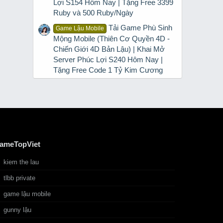
Lợi S154 Hôm Nay | Tặng Free 3399
Ruby và 500 Ruby/Ngày
Tải Game Phù Sinh
Game Lậu Mobile
Mộng Mobile (Thiên Cơ Quyền 4D -
Chiến Giới 4D Bản Lậu) | Khai Mở
Server Phúc Lợi S240 Hôm Nay |
Tặng Free Code 1 Tỷ Kim Cương
ameTopViet
kiem the lau
tlbb private
game lậu mobile
gunny lậu