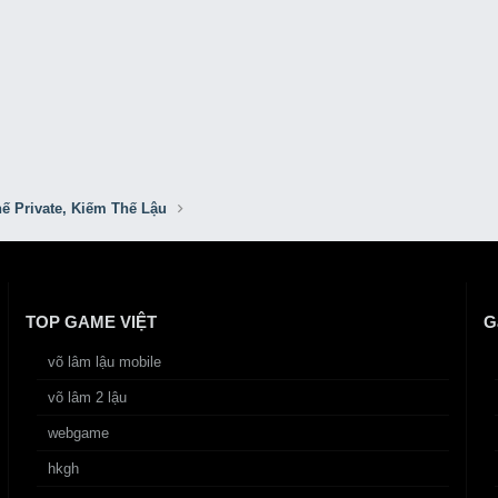
ế Private, Kiếm Thế Lậu
TOP GAME VIỆT
G
võ lâm lậu mobile
võ lâm 2 lậu
webgame
hkgh