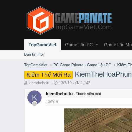
TopGameViet
Game Lậu PC
Game Lậu Mob
Bản tin mới
TopGameViet
PC Game Private - Game Lậu PC
Kiếm Th
KiemTheHoaPhung
Kiếm Thế Mới Ra
T
S
L
kiemthehoitu
13/7/19
1,142
h
t
ư
r
kiemthehoitu
a
ợ
Thành viên mới
K
e
r
t
13/7/19
a
t
x
d
d
e
s
a
m
t
t
a
e
r