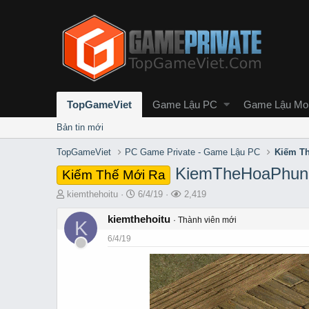
TopGameViet
Game Lậu PC
Game Lậu Mob
Bản tin mới
TopGameViet
PC Game Private - Game Lậu PC
Kiếm Th
KiemTheHoaPhung
Kiếm Thế Mới Ra
T
S
L
kiemthehoitu
6/4/19
2,419
h
t
ư
r
kiemthehoitu
a
ợ
Thành viên mới
K
e
r
t
6/4/19
a
t
x
d
d
e
s
a
m
t
t
a
e
r