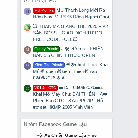
Game Lậu PC
MU Thanh Long Mới Ra
MU Mới Ra
H
Hôm Nay, MU SS6 Đông Người Chơi
💥 THẦN MA GIÁNG THẾ 2026 – PK
SĂN BOSS – GIAO DỊCH TỰ DO –
FREE CODE FULL💥
# 🐔 GÀ 5.5 – PHIÊN
Gunny Private
N
BẢN 5.5 CHÍNH THỨC OPEN
🌟🌟chính Thức Khai
Kiếm Thế Private
V
Mở🌟 open 🎁kiếm Thiên🎁 vào
02/08/2026 🌟🌟
▬19H 03/08/2026▬⚔️
Võ Lâm CTC
C
Khai Mở Máy Chủ: ĐẠI THIÊN HẠ❤️
Phiên Bản CTC - 8 Acc/PC/IP - Hỗ
trợ sét HKMP 2005 Vĩnh Viễn
Nhóm Facebook Game Lậu
Hội AE Chiến Game Lậu Free