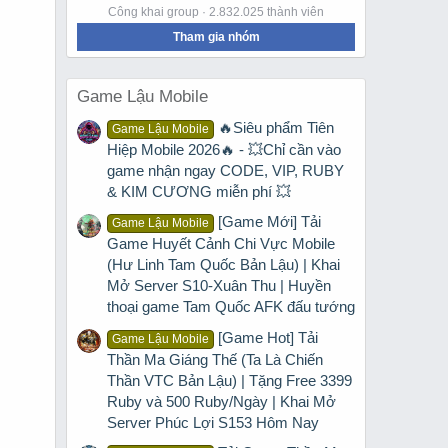
Công khai group · 2.832.025 thành viên
Tham gia nhóm
Game Lậu Mobile
🔥Siêu phẩm Tiên
Game Lậu Mobile
Hiệp Mobile 2026🔥 - 💥Chỉ cần vào
game nhận ngay CODE, VIP, RUBY
& KIM CƯƠNG miễn phí 💥
[Game Mới] Tải
Game Lậu Mobile
Game Huyết Cảnh Chi Vực Mobile
(Hư Linh Tam Quốc Bản Lậu) | Khai
Mở Server S10-Xuân Thu | Huyền
thoại game Tam Quốc AFK đấu tướng
[Game Hot] Tải
Game Lậu Mobile
Thần Ma Giáng Thế (Ta Là Chiến
Thần VTC Bản Lậu) | Tặng Free 3399
Ruby và 500 Ruby/Ngày | Khai Mở
Server Phúc Lợi S153 Hôm Nay