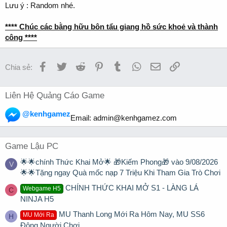
Lưu ý : Random nhé.
**** Chúc các bằng hữu bôn tẩu giang hồ sức khoẻ và thành
công ****
Facebook
Twitter
Reddit
Pinterest
Tumblr
WhatsApp
Email
Link
Chia sẻ:
Liên Hệ Quảng Cáo Game
@kenhgamez
Email:
admin@kenhgamez.com
Game Lậu PC
🌟🌟chính Thức Khai Mở🌟 🎁Kiếm Phong🎁 vào 9/08/2026
V
🌟🌟Tặng ngay Quà mốc nạp 7 Triệu Khi Tham Gia Trò Chơi
CHÍNH THỨC KHAI MỞ S1 - LÀNG LÁ
Webgame H5
C
NINJA H5
MU Thanh Long Mới Ra Hôm Nay, MU SS6
MU Mới Ra
H
Đông Người Chơi