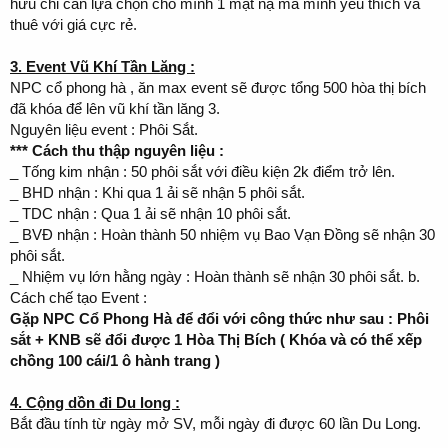
hữu chỉ cần lựa chọn cho mình 1 mặt nạ mà mình yêu thích và
thuê với giá cực rẻ.
3. Event Vũ Khí Tần Lăng :
NPC cổ phong hà , ăn max event sẽ được tổng 500 hòa thị bích
đã khóa để lên vũ khí tần lăng 3.
Nguyên liệu event : Phôi Sắt.
*** Cách thu thập nguyên liệu :
_ Tống kim nhận : 50 phôi sắt với điều kiện 2k điểm trở lên.
_ BHD nhận : Khi qua 1 ải sẽ nhận 5 phôi sắt.
_ TDC nhận : Qua 1 ải sẽ nhận 10 phôi sắt.
_ BVĐ nhận : Hoàn thành 50 nhiệm vụ Bao Vạn Đồng sẽ nhận 30
phôi sắt.
_ Nhiệm vụ lớn hằng ngày : Hoàn thành sẽ nhận 30 phôi sắt. b.
Cách chế tạo Event :
Gặp NPC Cổ Phong Hà để đổi với công thức như sau : Phôi
sắt + KNB sẽ đổi được 1 Hòa Thị Bích ( Khóa và có thể xếp
chồng 100 cái/1 ô hành trang )
4. Cộng dồn đi Du long :
Bắt đầu tính từ ngày mở SV, mỗi ngày đi được 60 lần Du Long.