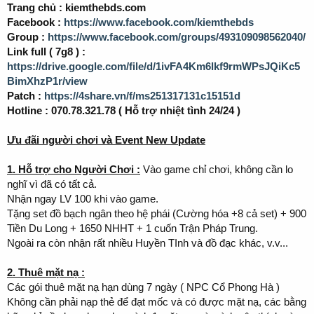
Trang chủ : kiemthebds.com
Facebook :
https://www.facebook.com/kiemthebds
Group :
https://www.facebook.com/groups/493109098562040/
Link full ( 7g8 ) :
https://drive.google.com/file/d/1ivFA4Km6lkf9rmWPsJQiKc5
BimXhzP1r/view
Patch :
https://4share.vn/f/ms251317131c15151d
Hotline : 070.78.321.78 ( Hỗ trợ nhiệt tình 24/24 )
Ưu đãi người chơi và Event New Update
1. Hỗ trợ cho Người Chơi :
Vào game chỉ chơi, không cần lo
nghĩ vì đã có tất cả.
Nhận ngay LV 100 khi vào game.
Tặng set đồ bạch ngân theo hệ phái (Cường hóa +8 cả set) + 900
Tiền Du Long + 1650 NHHT + 1 cuốn Trận Pháp Trung.
Ngoài ra còn nhận rất nhiều Huyền TInh và đồ đạc khác, v.v...
2. Thuê mặt nạ :
Các gói thuê mặt nạ hạn dùng 7 ngày ( NPC Cổ Phong Hà )
Không cần phải nạp thẻ để đạt mốc và có được mặt nạ, các bằng