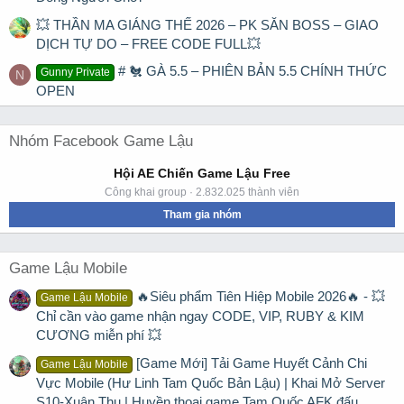
💥 THẦN MA GIÁNG THẾ 2026 – PK SĂN BOSS – GIAO
DỊCH TỰ DO – FREE CODE FULL💥
# 🐔 GÀ 5.5 – PHIÊN BẢN 5.5 CHÍNH THỨC
Gunny Private
N
OPEN
Nhóm Facebook Game Lậu
Hội AE Chiến Game Lậu Free
Công khai group · 2.832.025 thành viên
Tham gia nhóm
Game Lậu Mobile
🔥Siêu phẩm Tiên Hiệp Mobile 2026🔥 - 💥
Game Lậu Mobile
Chỉ cần vào game nhận ngay CODE, VIP, RUBY & KIM
CƯƠNG miễn phí 💥
[Game Mới] Tải Game Huyết Cảnh Chi
Game Lậu Mobile
Vực Mobile (Hư Linh Tam Quốc Bản Lậu) | Khai Mở Server
S10-Xuân Thu | Huyền thoại game Tam Quốc AFK đấu