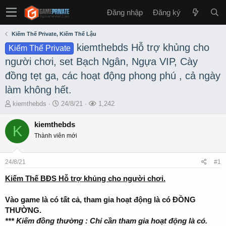
Đăng nhập
Đăng ký
Kiếm Thế Private, Kiếm Thế Lậu
kiemthebds Hỗ trợ khủng cho
Kiếm Thế Private
người chơi, set Bạch Ngân, Ngựa VIP, Cày
đồng tẹt ga, các hoạt động phong phú , cả ngày
làm không hết.
T
S
L
kiemthebds
24/8/21
1,242
h
t
ư
r
a
ợ
kiemthebds
K
e
r
t
Thành viên mới
a
t
x
d
d
e
s
a
m
24/8/21
#1
t
t
a
e
Kiếm Thế BĐS Hỗ trợ khủng cho người chơi.
r
t
Vào game là có tất cả, tham gia hoạt động là có ĐỒNG
e
THƯỜNG.
r
*** Kiếm đồng thường : Chỉ cần tham gia hoạt động là có.