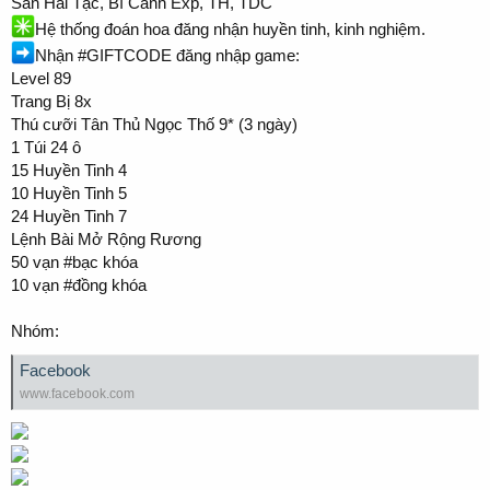
Săn Hải Tặc, Bí Cảnh Exp, TH, TDC
Hệ thống đoán hoa đăng nhận huyền tinh, kinh nghiệm.
Nhận #GIFTCODE đăng nhập game:
Level 89
Trang Bị 8x
Thú cưỡi Tân Thủ Ngọc Thố 9* (3 ngày)
1 Túi 24 ô
15 Huyền Tinh 4
10 Huyền Tinh 5
24 Huyền Tinh 7
Lệnh Bài Mở Rộng Rương
50 vạn #bạc khóa
10 vạn #đồng khóa
Nhóm:
Facebook
www.facebook.com