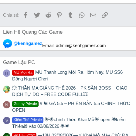
Facebook
Twitter
Reddit
Pinterest
Tumblr
WhatsApp
Email
Link
Chia sẻ:
Liên Hệ Quảng Cáo Game
@kenhgamez
Email:
admin@kenhgamez.com
Game Lậu PC
MU Thanh Long Mới Ra Hôm Nay, MU SS6
MU Mới Ra
H
Đông Người Chơi
💥 THẦN MA GIÁNG THẾ 2026 – PK SĂN BOSS – GIAO
DỊCH TỰ DO – FREE CODE FULL💥
# 🐔 GÀ 5.5 – PHIÊN BẢN 5.5 CHÍNH THỨC
Gunny Private
N
OPEN
🌟🌟chính Thức Khai Mở🌟 open 🎁kiếm
Kiếm Thế Private
V
Thiên🎁 vào 02/08/2026 🌟🌟
▬19H 03/08/2026▬⚔️ Khai Mở Máy Chủ: ĐẠI
Võ Lâm CTC