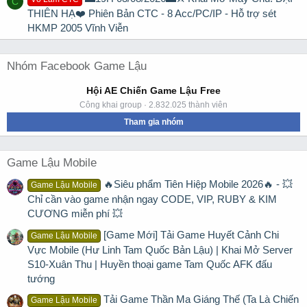
C
THIÊN HẠ❤️ Phiên Bản CTC - 8 Acc/PC/IP - Hỗ trợ sét
HKMP 2005 Vĩnh Viễn
Nhóm Facebook Game Lậu
Hội AE Chiến Game Lậu Free
Công khai group · 2.832.025 thành viên
Tham gia nhóm
Game Lậu Mobile
🔥Siêu phẩm Tiên Hiệp Mobile 2026🔥 - 💥
Game Lậu Mobile
Chỉ cần vào game nhận ngay CODE, VIP, RUBY & KIM
CƯƠNG miễn phí 💥
[Game Mới] Tải Game Huyết Cảnh Chi
Game Lậu Mobile
Vực Mobile (Hư Linh Tam Quốc Bản Lậu) | Khai Mở Server
S10-Xuân Thu | Huyền thoại game Tam Quốc AFK đấu
tướng
Tải Game Thần Ma Giáng Thế (Ta Là Chiến
Game Lậu Mobile