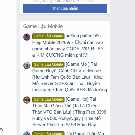
Công khai group · 2.832.025 thành viên
Tham gia nhóm
Game Lậu Mobile
🔥Siêu phẩm Tiên
Game Lậu Mobile
Hiệp Mobile 2026🔥 - 💥Chỉ cần vào
game nhận ngay CODE, VIP, RUBY
& KIM CƯƠNG miễn phí 💥
[Game Mới] Tải
Game Lậu Mobile
Game Huyết Cảnh Chi Vực Mobile
(Hư Linh Tam Quốc Bản Lậu) | Khai
Mở Server S10-Xuân Thu | Huyền
thoại game Tam Quốc AFK đấu tướng
[Game Hot] Tải
Game Lậu Mobile
Thần Ma Giáng Thế (Ta Là Chiến
Thần VTC Bản Lậu) | Tặng Free 3399
Ruby và 500 Ruby/Ngày | Khai Mở
Server Phúc Lợi S153 Hôm Nay
ay
Tải Game Thần Ma
Game Lậu Mobile