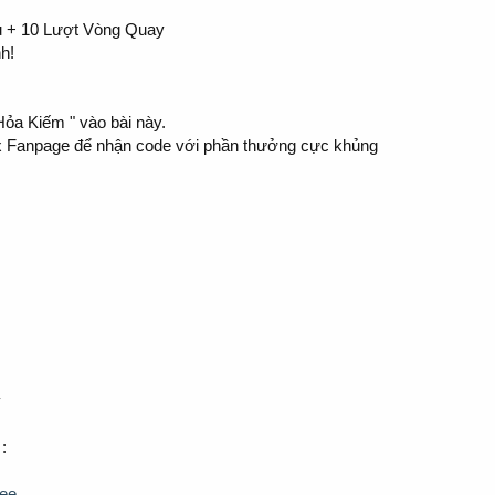
u + 10 Lượt Vòng Quay
h!
ỏa Kiếm " vào bài này.
box Fanpage để nhận code với phần thưởng cực khủng
y
:
ree