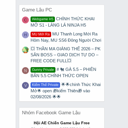
Game Lậu PC
CHÍNH THỨC KHAI
Webgame H5
C
MỞ S1 - LÀNG LÁ NINJA H5
MU Thanh Long Mới Ra
MU Mới Ra
H
Hôm Nay, MU SS6 Đông Người Chơi
💥 THẦN MA GIÁNG THẾ 2026 – PK
SĂN BOSS – GIAO DỊCH TỰ DO –
FREE CODE FULL💥
# 🐔 GÀ 5.5 – PHIÊN
Gunny Private
N
BẢN 5.5 CHÍNH THỨC OPEN
🌟🌟chính Thức Khai
Kiếm Thế Private
V
Mở🌟 open 🎁kiếm Thiên🎁 vào
02/08/2026 🌟🌟
Nhóm Facebook Game Lậu
Hội AE Chiến Game Lậu Free