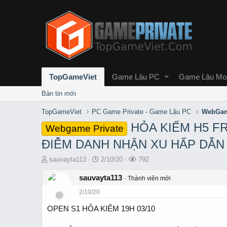
TopGameViet
Game Lậu PC
Game Lậu Mob
Bản tin mới
TopGameViet
PC Game Private - Game Lậu PC
WebGam
HỎA KIẾM H5 FRE
Webgame Private
ĐIỄM DANH NHẬN XU HẤP DẪN
T
S
L
sauvayta113
2/10/20
792
h
t
ư
r
sauvayta113
a
ợ
Thành viên mới
e
r
t
2/10/20
a
t
x
d
d
e
OPEN S1 HỎA KIẾM 19H 03/10
s
a
m
t
t