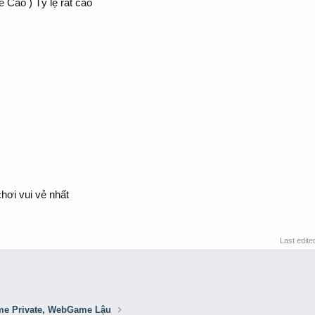
Cào ) Tỷ lệ rất cao
chơi vui vẻ nhất
Last edite
e Private, WebGame Lậu