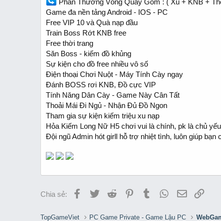
Phần Thưởng Vòng Quay Gồm : ( Xu + KNB + Thẻ 
Game đa nền tảng Android - IOS - PC
Free VIP 10 và Quà nạp đầu
Train Boss Rớt KNB free
Free thời trang
Săn Boss - kiếm đồ khủng
Sự kiện cho đồ free nhiều vô số
Điện thoại Chơi Nuột - Máy Tính Cày ngay
Đánh BOSS rơi KNB, Đồ cực VIP
Tính Năng Dân Cày - Game Này Cân Tất
Thoải Mái Đi Ngủ - Nhận Đủ Đồ Ngon
Tham gia sự kiện kiếm triệu xu nạp
Hỏa Kiếm Long Nữ H5 chơi vui là chính, pk là chủ yếu
Đội ngũ Admin hót girll hỗ trợ nhiệt tình, luôn giúp bạn 
Facebook
Twitter
Reddit
Pinterest
Tumblr
WhatsApp
Email
Link
Chia sẻ:
TopGameViet
PC Game Private - Game Lậu PC
WebGam