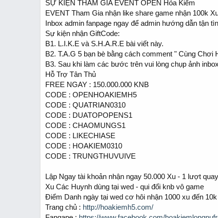
SỰ KIỆN THAM GIA EVENT OPEN Hỏa Kiếm
a
e
EVENT Tham Gia nhận like share game nhận 100k X
r
t
Inbox admin fanpage ngay để admin hướng dẫn tận tìn
e
Sự kiện nhận GiftCode:
r
B1. L.I.K.E và S.H.A.R.E bài viết này.
B2. T.A.G 5 bạn bè bằng cách comment " Cùng Chơi H
B3. Sau khi làm các bước trên vui lòng chụp ảnh in
Hỗ Trợ Tân Thủ
FREE NGAY : 150.000.000 KNB
CODE : OPENHOAKIEMH5
CODE : QUATRIAN0310
CODE : DUATOPOPENS1
CODE : CHAOMUNGS1
CODE : LIKECHIASE
CODE : HOAKIEM0310
CODE : TRUNGTHUVUIVE
Lập Ngay tài khoản nhận ngay 50.000 Xu - 1 lượt qua
Xu Các Huynh dùng tại wed - qui đổi knb vô game
Điểm Danh ngày tại wed cơ hôi nhận 1000 xu đến 10k 
Trang chủ :
http://hoakiemh5.com/
Fangape :
https://www.facebook.com/hoakiemlongnuf