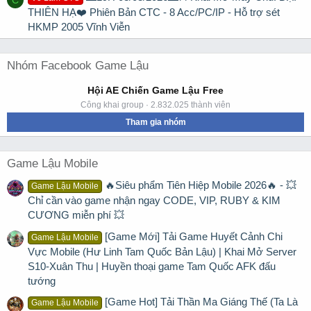
THIÊN HẠ❤️ Phiên Bản CTC - 8 Acc/PC/IP - Hỗ trợ sét
HKMP 2005 Vĩnh Viễn
Nhóm Facebook Game Lậu
Hội AE Chiến Game Lậu Free
Công khai group · 2.832.025 thành viên
Tham gia nhóm
Game Lậu Mobile
🔥Siêu phẩm Tiên Hiệp Mobile 2026🔥 - 💥
Game Lậu Mobile
Chỉ cần vào game nhận ngay CODE, VIP, RUBY & KIM
CƯƠNG miễn phí 💥
[Game Mới] Tải Game Huyết Cảnh Chi
Game Lậu Mobile
Vực Mobile (Hư Linh Tam Quốc Bản Lậu) | Khai Mở Server
S10-Xuân Thu | Huyền thoại game Tam Quốc AFK đấu
tướng
[Game Hot] Tải Thần Ma Giáng Thế (Ta Là
Game Lậu Mobile