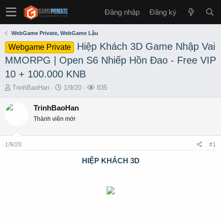
Đăng nhập
Đăng ký
WebGame Private, WebGame Lậu
Hiệp Khách 3D Game Nhập Vai
Webgame Private
MMORPG | Open S6 Nhiếp Hồn Đao - Free VIP
10 + 100.000 KNB
T
S
L
TrinhBaoHan
1/9/20
835
h
t
ư
r
a
ợ
TrinhBaoHan
e
r
t
Thành viên mới
a
t
x
d
d
e
s
a
m
1/9/20
#1
t
t
a
e
HIỆP KHÁCH 3D
r
t
e
r