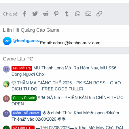
Facebook
Twitter
Reddit
Pinterest
Tumblr
WhatsApp
Email
Link
Chia sẻ:
Liên Hệ Quảng Cáo Game
@kenhgamez
Email:
admin@kenhgamez.com
Game Lậu PC
MU Thanh Long Mới Ra Hôm Nay, MU SS6
MU Mới Ra
H
Đông Người Chơi
💥 THẦN MA GIÁNG THẾ 2026 – PK SĂN BOSS – GIAO
DỊCH TỰ DO – FREE CODE FULL💥
# 🐔 GÀ 5.5 – PHIÊN BẢN 5.5 CHÍNH THỨC
Gunny Private
N
OPEN
🌟🌟chính Thức Khai Mở🌟 open 🎁kiếm
Kiếm Thế Private
V
Thiên🎁 vào 02/08/2026 🌟🌟
▬19H 03/08/2026▬⚔️ Khai Mở Máy Chủ: ĐẠI
Võ Lâm CTC
C