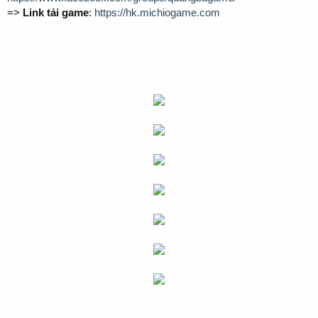
=>
Link tải game
:
https://hk.michiogame.com